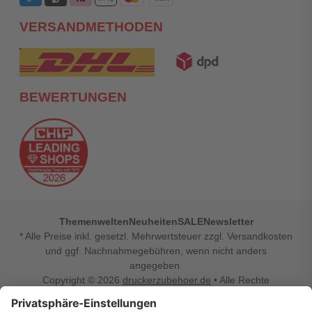
VERSANDMETHODEN
BEWERTUNGEN
Themenwelten
Neuheiten
SALE
Newsletter
* Alle Preise inkl. gesetzl. Mehrwertsteuer zzgl. Versandkosten
und ggf. Nachnahmegebühren, wenn nicht anders
angegeben.
Copyright © 2026
druckerzubehoer.de
• Alle Rechte
vorbehalten •
Impressum
•
Widerrufsbelehrung