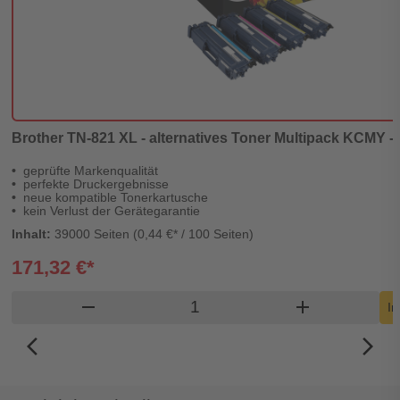
Brother TN-821 XL - alternatives Toner Multipack KCMY - 
geprüfte Markenqualität
perfekte Druckergebnisse
neue kompatible Tonerkartusche
kein Verlust der Gerätegarantie
Inhalt:
39000 Seiten (0,44 €* / 100 Seiten)
171,32 €*
Produkt Warenkorb Menge
remove
add
In
arrow_back_ios_new
arrow_forward_ios