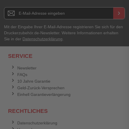
E-Mail-Adresse
Newsletter E-Mail Adresse
keyboard_arrow_right
Ihre Erfahrungen**
Ihr Passwort
Mit der Eingabe Ihrer E-Mail-Adresse registrieren Sie sich für den
Druckerzubehör.de-Newsletter. Weitere Informationen erhalten
Sie in der
Datenschutzerklärung
.
Ich habe mein Passwort vergessen.
SERVICE
Anmelden
Abbrechen
Newsletter
FAQs
Abbrechen
Bewertung abschicken
10 Jahre Garantie
Geld-Zurück-Versprechen
Einhell Garantieverlängerung
RECHTLICHES
Datenschutzerklärung