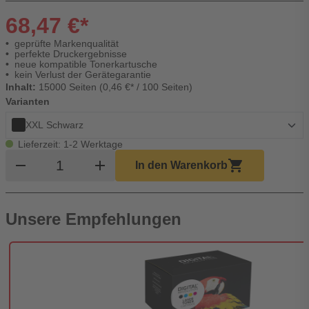
68,47 €*
geprüfte Markenqualität
perfekte Druckergebnisse
neue kompatible Tonerkartusche
kein Verlust der Gerätegarantie
Inhalt:
15000 Seiten (0,46 €* / 100 Seiten)
Varianten
XXL Schwarz
Lieferzeit: 1-2 Werktage
Produkt Warenkorb Menge
remove
add
shopping_cart
In den Warenkorb
Unsere Empfehlungen