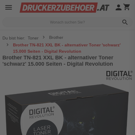
menu
person
shopping_cart
search
Brother
Du bist hier:
Toner
Brother TN-821 XXL BK - alternativer Toner 'schwarz'
15.000 Seiten - Digital Revolution
Brother TN-821 XXL BK - alternativer Toner
'schwarz' 15.000 Seiten - Digital Revolution