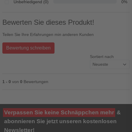
Unbefriedigend (0)
0%
Bewerten Sie dieses Produkt!
Teilen Sie Ihre Erfahrungen min anderen Kunden
Bewertung schreiben
Sortiert nach
1 - 0
von
0
Bewertungen
Ihre Bewertung**
Verpassen Sie keine Schnäppchen mehr
&
★
★
★
★
★
abonnieren Sie jetzt unseren kostenlosen
Newsletter!
Titel**