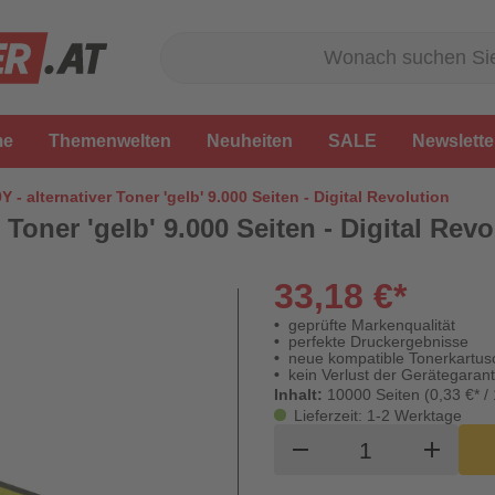
me
Themenwelten
Neuheiten
SALE
Newslette
 - alternativer Toner 'gelb' 9.000 Seiten - Digital Revolution
 Toner 'gelb' 9.000 Seiten - Digital Revo
33,18 €*
geprüfte Markenqualität
perfekte Druckergebnisse
neue kompatible Tonerkartus
kein Verlust der Gerätegarant
Inhalt:
10000 Seiten (0,33 €* /
Lieferzeit: 1-2 Werktage
Produkt Waren
remove
add