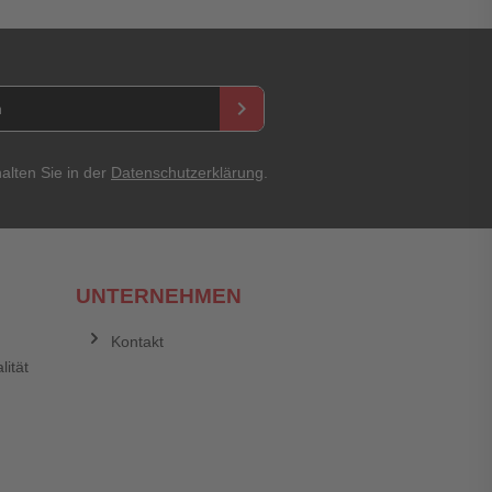
keyboard_arrow_right
alten Sie in der
Datenschutzerklärung
.
Abbrechen
Bewertung abschicken
UNTERNEHMEN
Kontakt
lität