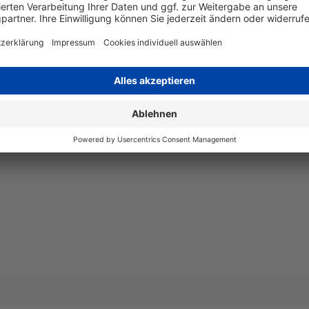
Art
kompatib
Angaben zum Hersteller
Wiegand & Partner GmbH, Werne
Deutschland, E-Mail: service@