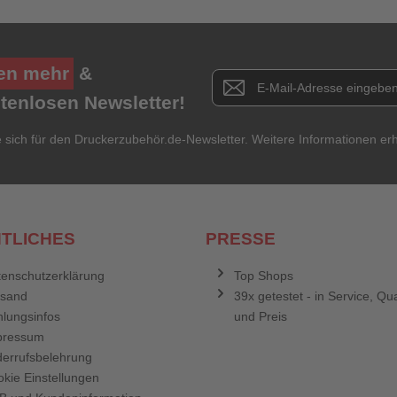
Ich habe mein Passwort vergessen.
Anmelden
Abbrechen
en mehr
&
Newsletter E-Mail Adresse
stenlosen Newsletter!
e sich für den Druckerzubehör.de-Newsletter. Weitere Informationen erh
TLICHES
PRESSE
enschutzerklärung
Top Shops
rsand
39x getestet - in Service, Qua
lungsinfos
und Preis
pressum
errufsbelehrung
kie Einstellungen