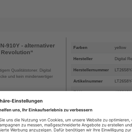
-910Y - alternativer
Farben
yellow
l Revolution“
Hersteller
Digital R
Herstellernummer
LT2658Y
gem Qualitätstoner. Digital
ucke und kein minderwertiger
Artikelnummer
LT2658Y
EAN
4255872
Seitenergiebigkeit
bis zu 1
Beschreibung
Brother T
Seiten - 