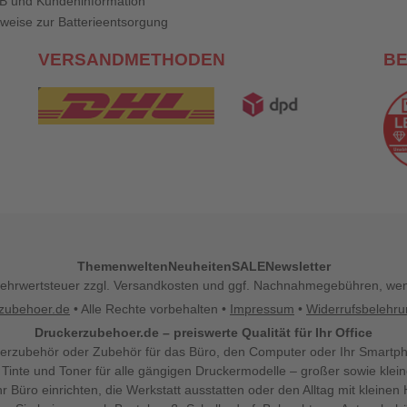
B und Kundeninformation
weise zur Batterieentsorgung
VERSANDMETHODEN
B
Themenwelten
Neuheiten
SALE
Newsletter
l. Mehrwertsteuer zzgl. Versandkosten und ggf. Nachnahmegebühren, w
zubehoer.de
• Alle Rechte vorbehalten •
Impressum
•
Widerrufsbelehr
Druckerzubehoer.de – preiswerte Qualität für Ihr Office
erzubehör oder Zubehör für das Büro, den Computer oder Ihr Smartp
 Tinte und Toner für alle gängigen Druckermodelle – großer sowie klein
Ihr Büro einrichten, die Werkstatt ausstatten oder den Alltag mit klein