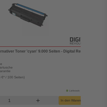
rnativer Toner 'cyan' 9.000 Seiten - Digital Revolution
Broth
gep
se
per
artusche
neu
arantie
kei
 €* / 100 Seiten)
Inhal
33,
Lieferzeit: 1-2 Werktage
Produkt Warenkorb Menge
add
shopping_cart
In den Warenkorb