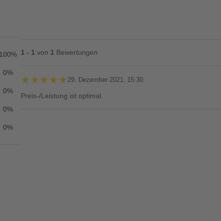
1 - 1
von
1
Bewertungen
100%
0%
★★★★★
★★★★★
29. Dezember 2021, 15:30
0%
Preis-/Leistung ist optimal
0%
0%
Ihre Bewertung**
★
★
★
★
★
Titel**
E-Mail-Adresse
Ihr P
Ihre Erfahrungen**