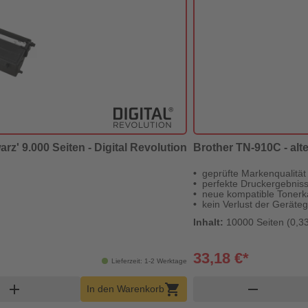
rz' 9.000 Seiten - Digital Revolution
Brother TN-910C - alte
geprüfte Markenqualität
perfekte Druckergebnis
neue kompatible Tonerk
kein Verlust der Geräteg
Inhalt:
10000 Seiten (0,33
33,18 €*
Lieferzeit: 1-2 Werktage
korb Menge
add
shopping_cart
remove
In den Warenkorb