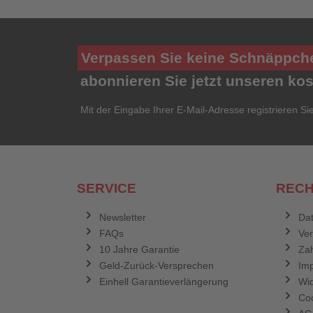
Verpassen Sie keine Schnäppch
abonnieren Sie jetzt unseren ko
Mit der Eingabe Ihrer E-Mail-Adresse registrieren Si
SERVICE
RECH
Newsletter
Dat
FAQs
Ve
10 Jahre Garantie
Zah
Geld-Zurück-Versprechen
Im
Einhell Garantieverlängerung
Wid
Coo