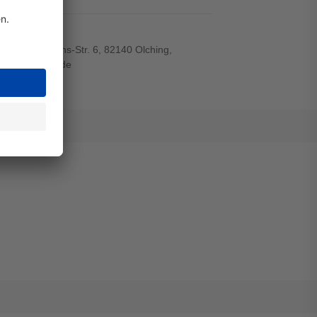
el
r-von-Siemens-Str. 6, 82140 Olching,
wiegand-gmbh.de