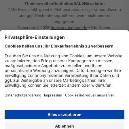
Themenwelten
Neuheiten
SALE
Newsletter
* Alle Preise inkl. gesetzl. Mehrwertsteuer zzgl. Versandkosten
und ggf. Nachnahmegebühren, wenn nicht anders
angegeben.
Copyright © 2026
druckerzubehoer.de
• Alle Rechte
vorbehalten •
Impressum
•
Widerrufsbelehrung
Vertrag widerrufen
Druckerzubehoer.de – preiswerte Qualität für Ihr Office
Sie sind auf der Suche nach dem passenden Druckerzubehör
oder Zubehör für das Büro, den Computer oder Ihr
Smartphone? Dann sind Sie bei Druckerzubehoer.de genau
richtig! Unser breites Sortiment bietet unter anderem Tinte
und Toner für alle gängigen Druckermodelle – großer sowie
kleiner Hersteller. Zugleich sind wir Ihr Online Fachhandel für
allerlei Elektro- und Bürozubehör. Sie möchten Ihr Büro
einrichten, die Werkstatt ausstatten oder den Alltag mit
kleinen Highlights aufpeppen? Neben Bürobedarf und allem,
was Ihren Arbeitsplatz noch komfortabler macht, finden Sie
bei uns auch Bastelspaß, Schulbedarf, Beleuchtung,
Autozubehör, Freizeit- und Küchengadgets sowie vieles mehr
für die ganze Familie. Entdecken Sie günstige Angebote und