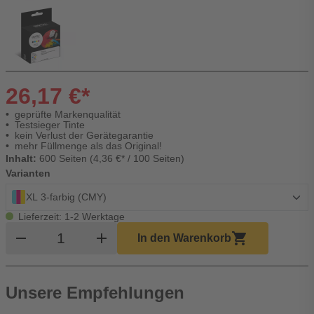
26,17 €*
geprüfte Markenqualität
Testsieger Tinte
kein Verlust der Gerätegarantie
mehr Füllmenge als das Original!
Inhalt:
600 Seiten (4,36 €* / 100 Seiten)
Varianten
XL 3-farbig (CMY)
Lieferzeit: 1-2 Werktage
Produkt Warenkorb Menge
remove
add
shopping_cart
In den Warenkorb
Unsere Empfehlungen