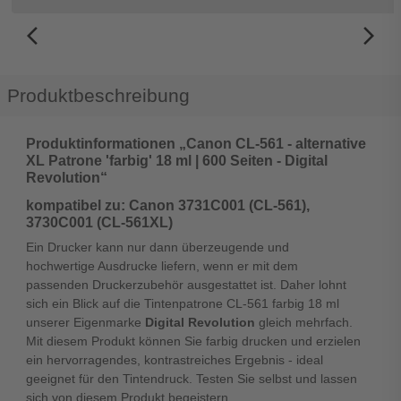
arrow_back_ios_new
arrow_forward_ios
Produktbeschreibung
Produktinformationen „Canon CL-561 - alternative
XL Patrone 'farbig' 18 ml | 600 Seiten - Digital
Revolution“
kompatibel zu: Canon 3731C001 (CL-561),
3730C001 (CL-561XL)
Ein Drucker kann nur dann überzeugende und
hochwertige Ausdrucke liefern, wenn er mit dem
passenden Druckerzubehör ausgestattet ist. Daher lohnt
sich ein Blick auf die Tintenpatrone CL-561 farbig 18 ml
unserer Eigenmarke
Digital Revolution
gleich mehrfach.
Mit diesem Produkt können Sie farbig drucken und erzielen
ein hervorragendes, kontrastreiches Ergebnis - ideal
geeignet für den Tintendruck. Testen Sie selbst und lassen
sich von diesem Produkt begeistern.