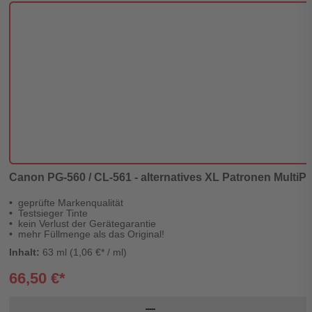
Canon PG-560 / CL-561 - alternatives XL Patronen MultiPack
geprüfte Markenqualität
Testsieger Tinte
kein Verlust der Gerätegarantie
mehr Füllmenge als das Original!
Inhalt:
63 ml (1,06 €* / ml)
66,50 €*
Pr
remove