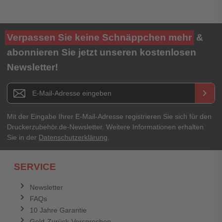
Ihre Bewertung**
Verpassen Sie keine Schnäppchen mehr
&
★
★
★
★
★
abonnieren Sie jetzt unseren kostenlosen
Newsletter!
Titel**
E-Mail-Adresse
Newsletter E-Mail Adresse
keyboard_arrow_right
Ihre Erfahrungen**
Ihr Passwort
Mit der Eingabe Ihrer E-Mail-Adresse registrieren Sie sich für den
Druckerzubehör.de-Newsletter. Weitere Informationen erhalten
Sie in der
Datenschutzerklärung
.
Ich habe mein Passwort vergessen.
SERVICE
Anmelden
Abbrechen
Newsletter
FAQs
Abbrechen
Bewertung abschicken
10 Jahre Garantie
Geld-Zurück-Versprechen