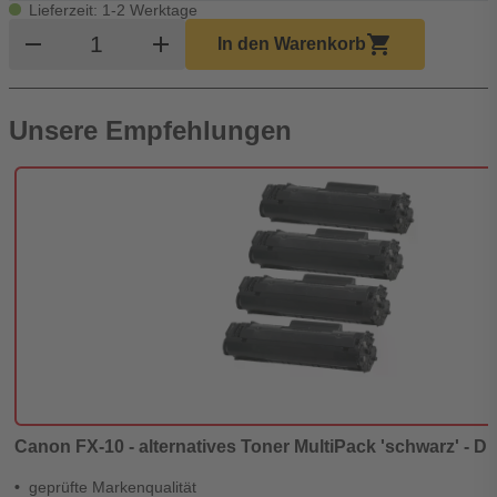
Lieferzeit: 1-2 Werktage
Produkt Warenkorb Menge
remove
add
shopping_cart
In den Warenkorb
Unsere Empfehlungen
Canon FX-10 - alternatives Toner MultiPack 'schwarz' - Di
geprüfte Markenqualität