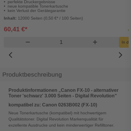
perfekte Druckergebnisse
neue kompatible Tonerkartusche
kein Verlust der Gerätegarantie
Inhalt:
12000 Seiten (0,50 €* / 100 Seiten)
60,41 €*
Produkt Warenkorb Menge
remove
add
In d
arrow_back_ios_new
arrow_forward_ios
Produktbeschreibung
Produktinformationen „Canon FX-10 - alternativer
Toner 'schwarz' 3.000 Seiten - Digital Revolution“
kompatibel zu: Canon 0263B002 (FX-10)
Neue Tonerkartusche (kompatibel) mit hochwertigem
Qualitätstoner. Digital Revolution Markenqualität für
exzellente Ausdrucke und kein minderwertiger Refilltoner.