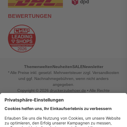
BEWERTUNGEN
Themenwelten
Neuheiten
SALE
Newsletter
* Alle Preise inkl. gesetzl. Mehrwertsteuer zzgl. Versandkosten
und ggf. Nachnahmegebühren, wenn nicht anders
angegeben.
Copyright © 2026
druckerzubehoer.de
• Alle Rechte
vorbehalten •
Impressum
•
Widerrufsbelehrung
Vertrag widerrufen
Druckerzubehoer.de – preiswerte Qualität für Ihr Office
Sie sind auf der Suche nach dem passenden Druckerzubehör
oder Zubehör für das Büro, den Computer oder Ihr