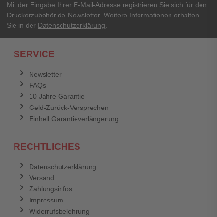
Ihr Passwort
Mit der Eingabe Ihrer E-Mail-Adresse registrieren Sie sich für den
Druckerzubehör.de-Newsletter. Weitere Informationen erhalten
Sie in der
Datenschutzerklärung
.
Ich habe mein Passwort vergessen.
SERVICE
Anmelden
Abbrechen
Newsletter
FAQs
Abbrechen
Bewertung abschicken
10 Jahre Garantie
Geld-Zurück-Versprechen
Einhell Garantieverlängerung
RECHTLICHES
Datenschutzerklärung
Versand
Zahlungsinfos
Impressum
Widerrufsbelehrung