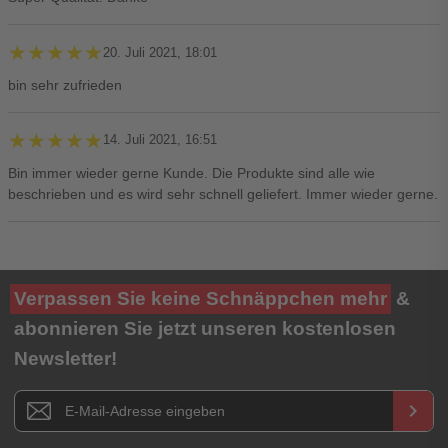
★★★★★
★★★★★
20. Juli 2021, 18:01
bin sehr zufrieden
★★★★★
★★★★★
14. Juli 2021, 16:51
Bin immer wieder gerne Kunde. Die Produkte sind alle wie
beschrieben und es wird sehr schnell geliefert. Immer wieder gerne.
Ihre Bewertung**
Verpassen Sie keine Schnäppchen mehr
&
★
★
★
★
★
abonnieren Sie jetzt unseren kostenlosen
Newsletter!
Titel**
E-Mail-Adresse
Newsletter E-Mail Adresse
keyboard_arrow_right
Ihre Erfahrungen**