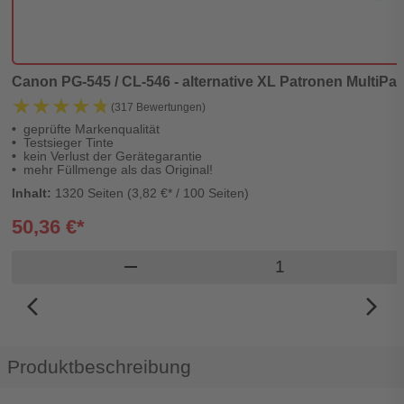
Canon PG-545 / CL-546 - alternative XL Patronen MultiPack
★★★★★
★★★★★
(317 Bewertungen)
geprüfte Markenqualität
Testsieger Tinte
kein Verlust der Gerätegarantie
mehr Füllmenge als das Original!
Inhalt:
1320 Seiten (3,82 €* / 100 Seiten)
50,36 €*
Produkt Warenkor
remove
arrow_back_ios_new
arrow_forward_ios
Produktbeschreibung