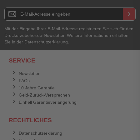
E-Mail-Adresse
Newsletter E-Mail Adresse
keyboard_arrow_right
Ihre Erfahrungen**
Ihr Passwort
Mit der Eingabe Ihrer E-Mail-Adresse registrieren Sie sich für den
Druckerzubehör.de-Newsletter. Weitere Informationen erhalten
Sie in der
Datenschutzerklärung
.
Ich habe mein Passwort vergessen.
SERVICE
Anmelden
Abbrechen
Newsletter
FAQs
Abbrechen
Bewertung abschicken
10 Jahre Garantie
Geld-Zurück-Versprechen
Einhell Garantieverlängerung
RECHTLICHES
Datenschutzerklärung