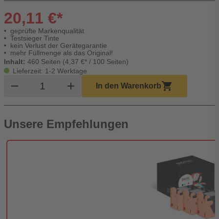
20,11 €*
geprüfte Markenqualität
Testsieger Tinte
kein Verlust der Gerätegarantie
mehr Füllmenge als das Original!
Inhalt:
460 Seiten (4,37 €* / 100 Seiten)
Lieferzeit: 1-2 Werktage
Produkt Warenkorb Menge
remove
add
shopping_cart
In den Warenkorb
Unsere Empfehlungen