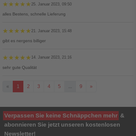
★★★★★
★★★★★
25. Januar 2023, 09:50
alles Bestens, schnelle Lieferung
★★★★★
★★★★★
21. Januar 2023, 15:48
gibt es nergens billiger
★★★★★
★★★★★
14. Januar 2023, 21:16
sehr gute Qualität
«
1
2
3
4
5
...
9
»
Ihre Bewertung**
Verpassen Sie keine Schnäppchen mehr
&
★
★
★
★
★
abonnieren Sie jetzt unseren kostenlosen
Newsletter!
Titel**