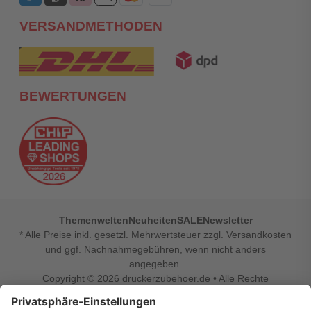
VERSANDMETHODEN
BEWERTUNGEN
Themenwelten
Neuheiten
SALE
Newsletter
* Alle Preise inkl. gesetzl. Mehrwertsteuer zzgl. Versandkosten
und ggf. Nachnahmegebühren, wenn nicht anders
angegeben.
Copyright © 2026
druckerzubehoer.de
• Alle Rechte
vorbehalten •
Impressum
•
Widerrufsbelehrung
Vertrag widerrufen