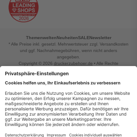
Themenwelten
Neuheiten
SALE
Newsletter
* Alle Preise inkl. gesetzl. Mehrwertsteuer zzgl. Versandkosten
und ggf. Nachnahmegebühren, wenn nicht anders
angegeben.
Copyright © 2026
druckerzubehoer.de
• Alle Rechte
vorbehalten •
Impressum
•
Widerrufsbelehrung
Vertrag widerrufen
Druckerzubehoer.de – preiswerte Qualität für Ihr Office
Sie sind auf der Suche nach dem passenden Druckerzubehör
oder Zubehör für das Büro, den Computer oder Ihr
Smartphone? Dann sind Sie bei Druckerzubehoer.de genau
richtig! Unser breites Sortiment bietet unter anderem Tinte
und Toner für alle gängigen Druckermodelle – großer sowie
kleiner Hersteller. Zugleich sind wir Ihr Online Fachhandel für
allerlei Elektro- und Bürozubehör. Sie möchten Ihr Büro
einrichten, die Werkstatt ausstatten oder den Alltag mit