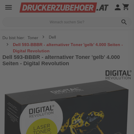
menu
person
shopping_cart
search
Dell
Du bist hier:
Toner
Dell 593-BBBR - alternativer Toner 'gelb' 4.000 Seiten -
Digital Revolution
Dell 593-BBBR - alternativer Toner 'gelb' 4.000
Seiten - Digital Revolution