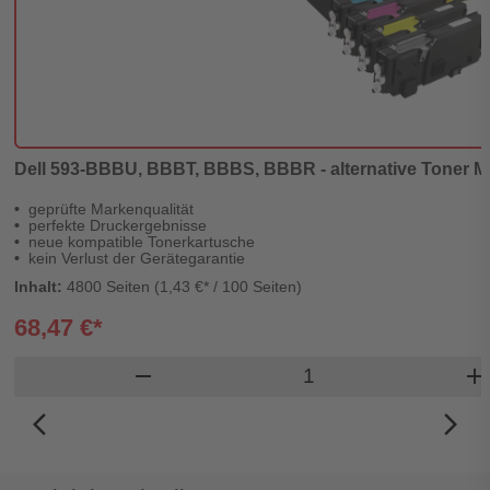
Dell 593-BBBU, BBBT, BBBS, BBBR - alternative Toner Mu
geprüfte Markenqualität
perfekte Druckergebnisse
neue kompatible Tonerkartusche
kein Verlust der Gerätegarantie
Inhalt:
4800 Seiten (1,43 €* / 100 Seiten)
68,47 €*
Produkt Warenkorb 
remove
add
arrow_back_ios_new
arrow_forward_ios