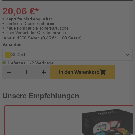
20,06 €*
geprüfte Markenqualität
perfekte Druckergebnisse
neue kompatible Tonerkartusche
kein Verlust der Gerätegarantie
Inhalt:
4500 Seiten (0,45 €* / 100 Seiten)
Varianten
XL Gelb
Lieferzeit: 1-2 Werktage
Produkt Warenkorb Menge
remove
add
shopping_cart
In den Warenkorb
Unsere Empfehlungen