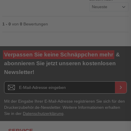
1 - 0
von
0
Bewertungen
Ihre Bewertung**
Verpassen Sie keine Schnäppchen mehr
&
★
★
★
★
★
abonnieren Sie jetzt unseren kostenlosen
Newsletter!
Titel**
E-Mail-Adresse
Newsletter E-Mail Adresse
keyboard_arrow_right
Ihre Erfahrungen**
Ihr Passwort
Mit der Eingabe Ihrer E-Mail-Adresse registrieren Sie sich für den
Druckerzubehör.de-Newsletter. Weitere Informationen erhalten
Sie in der
Datenschutzerklärung
.
Ich habe mein Passwort vergessen.
SERVICE