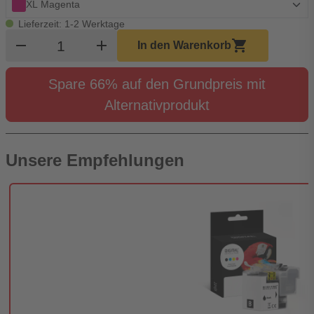
XL Magenta
Lieferzeit: 1-2 Werktage
Produkt Warenkorb Menge
remove
add
shopping_cart
In den Warenkorb
Spare 66% auf den Grundpreis mit
Alternativprodukt
Unsere Empfehlungen