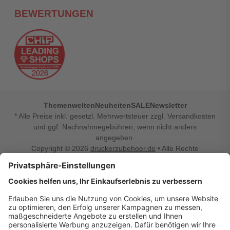
BEWERTUNGEN
Themenwelten
Neuheiten
SALE
Newsletter
* Alle Preise inkl. gesetzl. Mehrwertsteuer zzgl. Versandkosten
und ggf. Nachnahmegebühren, wenn nicht anders
angegeben.
Copyright © 2026
druckerzubehoer.de
• Alle Rechte
vorbehalten •
Impressum
•
Widerrufsbelehrung
Vertrag widerrufen
Druckerzubehoer.de – preiswerte Qualität für Ihr Office
Sie sind auf der Suche nach dem passenden Druckerzubehör
oder Zubehör für das Büro, den Computer oder Ihr
Smartphone? Dann sind Sie bei Druckerzubehoer.de genau
richtig! Unser breites Sortiment bietet unter anderem Tinte