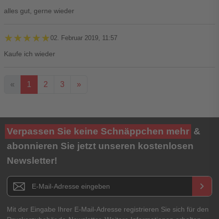
alles gut, gerne wieder
★★★★★
★★★★★
02. Februar 2019, 11:57
Kaufe ich wieder
«
1
2
3
»
Ihre Bewertung**
Verpassen Sie keine Schnäppchen mehr
&
★
★
★
★
★
abonnieren Sie jetzt unseren kostenlosen
Newsletter!
Titel**
E-Mail-Adresse
Newsletter E-Mail Adresse
keyboard_arrow_right
Ihre Erfahrungen**
Ihr Passwort
Mit der Eingabe Ihrer E-Mail-Adresse registrieren Sie sich für den