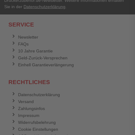
Druckerzubehör.de-Newsletter. Weitere Informationen erhalten
Sie in der
Datenschutzerklärung
.
Ich habe mein Passwort vergessen.
SERVICE
Anmelden
Abbrechen
Newsletter
FAQs
Abbrechen
Bewertung abschicken
10 Jahre Garantie
Geld-Zurück-Versprechen
Einhell Garantieverlängerung
RECHTLICHES
Datenschutzerklärung
Versand
Zahlungsinfos
Impressum
Widerrufsbelehrung
Cookie Einstellungen