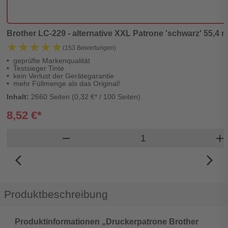
Brother LC-229 - alternative XXL Patrone 'schwarz' 55,4 ml 
★★★★★
★★★★★
(153 Bewertungen)
geprüfte Markenqualität
Testsieger Tinte
kein Verlust der Gerätegarantie
mehr Füllmenge als das Original!
Inhalt:
2660 Seiten (0,32 €* / 100 Seiten)
8,52 €*
Produkt Warenkorb 
remove
add
arrow_back_ios_new
arrow_forward_ios
Produktbeschreibung
Produktinformationen „Druckerpatrone Brother