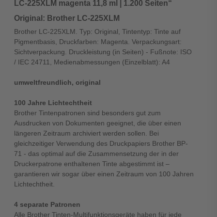
LC-225XLM magenta 11,8 ml | 1.200 Seiten“
Original: Brother LC-225XLM
Brother LC-225XLM. Typ: Original, Tintentyp: Tinte auf
Pigmentbasis, Druckfarben: Magenta. Verpackungsart:
Sichtverpackung. Druckleistung (in Seiten) - Fußnote: ISO
/ IEC 24711, Medienabmessungen (Einzelblatt): A4
umweltfreundlich, original
100 Jahre Lichtechtheit
Brother Tintenpatronen sind besonders gut zum
Ausdrucken von Dokumenten geeignet, die über einen
längeren Zeitraum archiviert werden sollen. Bei
gleichzeitiger Verwendung des Druckpapiers Brother BP-
71 - das optimal auf die Zusammensetzung der in der
Druckerpatrone enthaltenen Tinte abgestimmt ist –
garantieren wir sogar über einen Zeitraum von 100 Jahren
Lichtechtheit.
4 separate Patronen
Alle Brother Tinten-Multifunktionsgeräte haben für jede