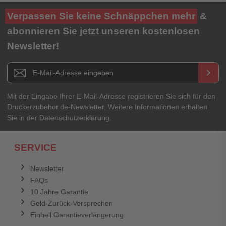
Ihre Bewertung**
Verpassen Sie keine Schnäppchen mehr
&
★
★
★
★
★
abonnieren Sie jetzt unseren kostenlosen
Newsletter!
Titel**
E-Mail-Adresse
Newsletter E-Mail Adresse
keyboard_arrow_right
Ihre Erfahrungen**
Ihr Passwort
Mit der Eingabe Ihrer E-Mail-Adresse registrieren Sie sich für den
Druckerzubehör.de-Newsletter. Weitere Informationen erhalten
Sie in der
Datenschutzerklärung
.
Ich habe mein Passwort vergessen.
SERVICE
Anmelden
Abbrechen
Newsletter
FAQs
Abbrechen
Bewertung abschicken
10 Jahre Garantie
Geld-Zurück-Versprechen
Einhell Garantieverlängerung