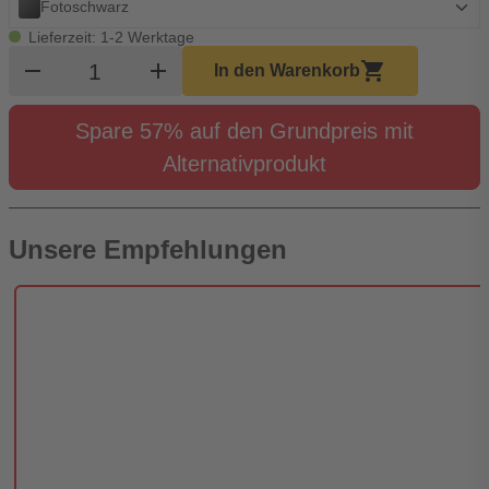
Fotoschwarz
Lieferzeit: 1-2 Werktage
Produkt Warenkorb Menge
remove
add
shopping_cart
In den Warenkorb
Spare 57% auf den Grundpreis mit
Alternativprodukt
Unsere Empfehlungen