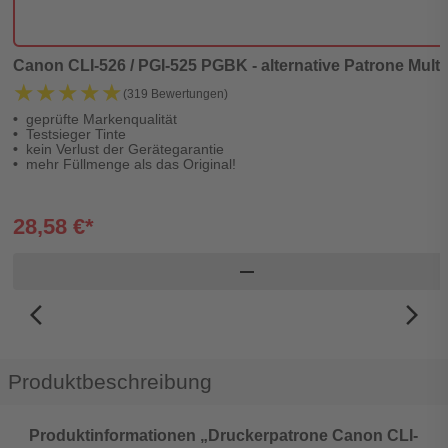
Canon CLI-526 / PGI-525 PGBK - alternative Patrone MultiP
★★★★★
★★★★★
(319 Bewertungen)
geprüfte Markenqualität
Testsieger Tinte
kein Verlust der Gerätegarantie
mehr Füllmenge als das Original!
28,58 €*
remove
arrow_back_ios_new
arrow_forward_ios
Produktbeschreibung
Produktinformationen „Druckerpatrone Canon CLI-