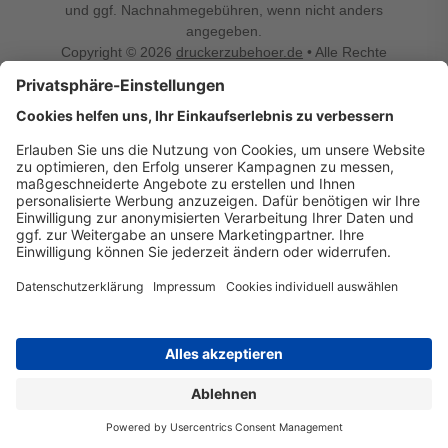
und ggf. Nachnahmegebühren, wenn nicht anders
angegeben.
Copyright © 2026
druckerzubehoer.de
• Alle Rechte
vorbehalten •
Impressum
•
Widerrufsbelehrung
Vertrag widerrufen
Druckerzubehoer.de – preiswerte Qualität für Ihr Office
Sie sind auf der Suche nach dem passenden Druckerzubehör
oder Zubehör für das Büro, den Computer oder Ihr
Smartphone? Dann sind Sie bei Druckerzubehoer.de genau
richtig! Unser breites Sortiment bietet unter anderem Tinte
und Toner für alle gängigen Druckermodelle – großer sowie
kleiner Hersteller. Zugleich sind wir Ihr Online Fachhandel für
allerlei Elektro- und Bürozubehör. Sie möchten Ihr Büro
einrichten, die Werkstatt ausstatten oder den Alltag mit
kleinen Highlights aufpeppen? Neben Bürobedarf und allem,
was Ihren Arbeitsplatz noch komfortabler macht, finden Sie
bei uns auch Bastelspaß, Schulbedarf, Beleuchtung,
Autozubehör, Freizeit- und Küchengadgets sowie vieles mehr
für die ganze Familie. Entdecken Sie günstige Angebote und
allerlei Ideen auf Druckerzubehoer.de!