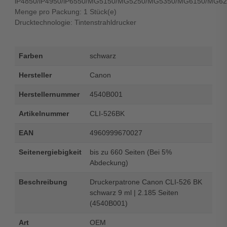
iP4850/iP4950/iP6550/MG5150/MG5250/MG5350/MG6150/MG6
Menge pro Packung: 1 Stück(e)
Drucktechnologie: Tintenstrahldrucker
Farben
schwarz
Hersteller
Canon
Herstellernummer
4540B001
Artikelnummer
CLI-526BK
EAN
4960999670027
Seitenergiebigkeit
bis zu 660 Seiten (Bei 5%
Abdeckung)
Beschreibung
Druckerpatrone Canon CLI-526 BK
schwarz 9 ml | 2.185 Seiten
(4540B001)
Art
OEM