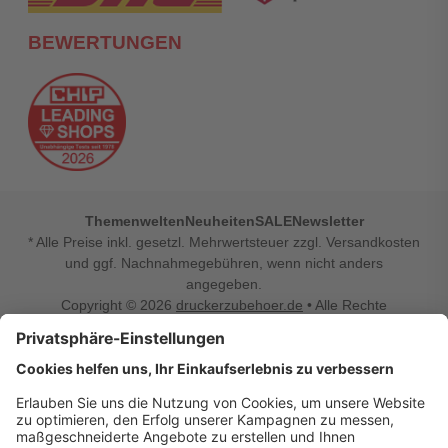
BEWERTUNGEN
Themenwelten
Neuheiten
SALE
Newsletter
* Alle Preise inkl. gesetzl. Mehrwertsteuer zzgl. Versandkosten
und ggf. Nachnahmegebühren, wenn nicht anders
angegeben.
Copyright © 2026
druckerzubehoer.de
• Alle Rechte
vorbehalten •
Impressum
•
Widerrufsbelehrung
Vertrag widerrufen
Druckerzubehoer.de – preiswerte Qualität für Ihr Office
Sie sind auf der Suche nach dem passenden Druckerzubehör
oder Zubehör für das Büro, den Computer oder Ihr
Smartphone? Dann sind Sie bei Druckerzubehoer.de genau