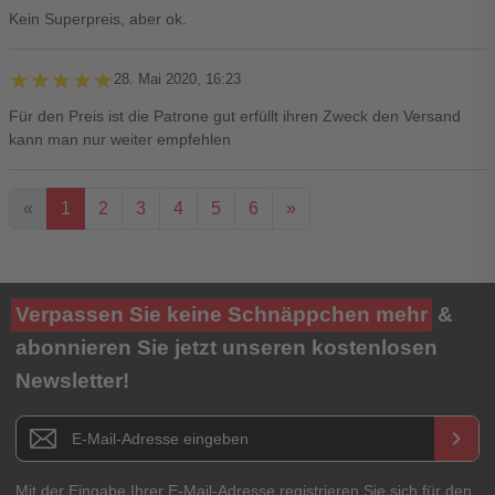
Kein Superpreis, aber ok.
★★★★★
★★★★★
28. Mai 2020, 16:23
Für den Preis ist die Patrone gut erfüllt ihren Zweck den Versand
kann man nur weiter empfehlen
«
1
2
3
4
5
6
»
Ihre Bewertung**
Verpassen Sie keine Schnäppchen mehr
&
★
★
★
★
★
abonnieren Sie jetzt unseren kostenlosen
Newsletter!
Titel**
E-Mail-Adresse
Newsletter E-Mail Adresse
keyboard_arrow_right
Ihre Erfahrungen**
Ihr Passwort
Mit der Eingabe Ihrer E-Mail-Adresse registrieren Sie sich für den