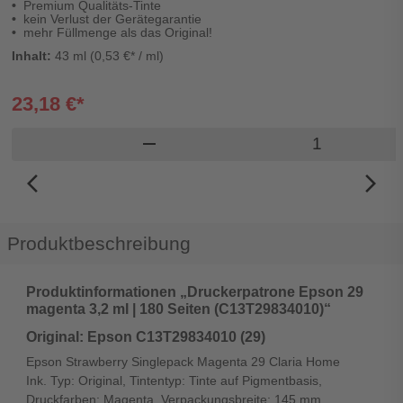
Premium Qualitäts-Tinte
kein Verlust der Gerätegarantie
mehr Füllmenge als das Original!
Inhalt:
43 ml (0,53 €* / ml)
23,18 €*
Produkt Ware
remove
arrow_back_ios_new
arrow_forward_ios
Produktbeschreibung
Produktinformationen „Druckerpatrone Epson 29
magenta 3,2 ml | 180 Seiten (C13T29834010)“
Original: Epson C13T29834010 (29)
Epson Strawberry Singlepack Magenta 29 Claria Home
Ink. Typ: Original, Tintentyp: Tinte auf Pigmentbasis,
Druckfarben: Magenta. Verpackungsbreite: 145 mm,