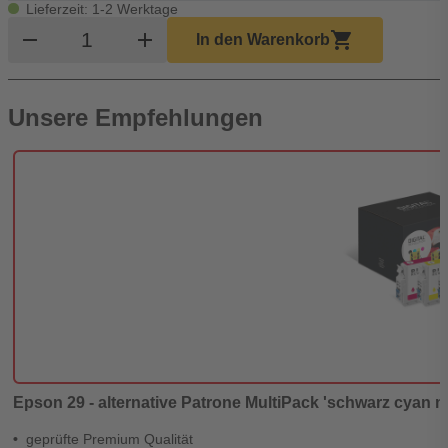
Lieferzeit: 1-2 Werktage
Produkt Warenkorb Menge
remove
add
shopping_cart
In den Warenkorb
Unsere Empfehlungen
Epson 29 - alternative Patrone MultiPack 'schwarz cyan ma
geprüfte Premium Qualität