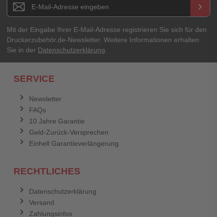
Newsletter E-Mail Adresse
keyboard_arrow_right
Ihre Erfahrungen**
Ihr Passwort
Mit der Eingabe Ihrer E-Mail-Adresse registrieren Sie sich für den
Druckerzubehör.de-Newsletter. Weitere Informationen erhalten
Sie in der
Datenschutzerklärung
.
Ich habe mein Passwort vergessen.
SERVICE
Anmelden
Abbrechen
Newsletter
FAQs
Abbrechen
Bewertung abschicken
10 Jahre Garantie
Geld-Zurück-Versprechen
Einhell Garantieverlängerung
RECHTLICHES
Datenschutzerklärung
Versand
Zahlungsinfos