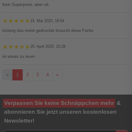
Kein Superpreis, aber ok.
★★★★★
★★★★★
15. Mai 2020, 18:54
bislang das meist gedruckte braucht diese Farbe
★★★★★
★★★★★
25. April 2020, 10:28
ist etwas zu teuer
«
1
2
3
4
»
Ihre Bewertung**
Verpassen Sie keine Schnäppchen mehr
&
★
★
★
★
★
abonnieren Sie jetzt unseren kostenlosen
Newsletter!
Titel**
E-Mail-Adresse