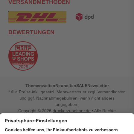
VERSANDMETHODEN
BEWERTUNGEN
Themenwelten
Neuheiten
SALE
Newsletter
* Alle Preise inkl. gesetzl. Mehrwertsteuer zzgl. Versandkosten
und ggf. Nachnahmegebühren, wenn nicht anders
angegeben.
Copyright © 2026
druckerzubehoer.de
• Alle Rechte
vorbehalten •
Impressum
•
Widerrufsbelehrung
Vertrag widerrufen
Druckerzubehoer.de – preiswerte Qualität für Ihr Office