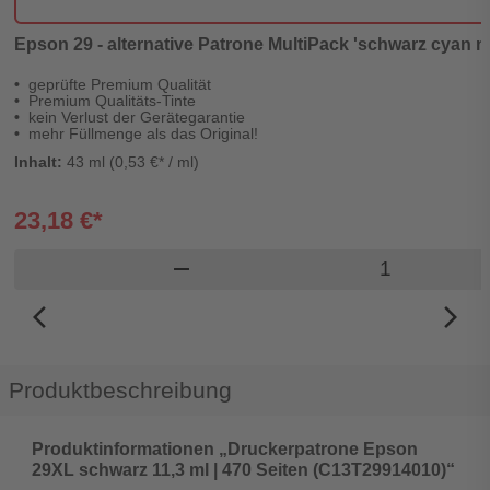
Epson 29 - alternative Patrone MultiPack 'schwarz cyan ma
geprüfte Premium Qualität
Premium Qualitäts-Tinte
kein Verlust der Gerätegarantie
mehr Füllmenge als das Original!
Inhalt:
43 ml (0,53 €* / ml)
23,18 €*
Produkt Ware
remove
arrow_back_ios_new
arrow_forward_ios
Produktbeschreibung
Produktinformationen „Druckerpatrone Epson
29XL schwarz 11,3 ml | 470 Seiten (C13T29914010)“