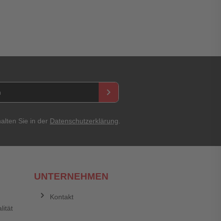
keyboard_arrow_right
Abbrechen
Bewertung abschicken
alten Sie in der
Datenschutzerklärung
.
UNTERNEHMEN
Kontakt
lität