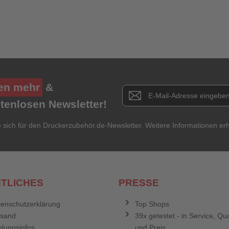
Ich habe mein Passwort vergessen.
Anmelden
Abbrechen
en mehr
&
Newsletter E-Mail Adresse
stenlosen Newsletter!
e sich für den Druckerzubehör.de-Newsletter. Weitere Informationen erh
TLICHES
PRESSE
enschutzerklärung
Top Shops
rsand
39x getestet - in Service, Qua
lungsinfos
und Preis