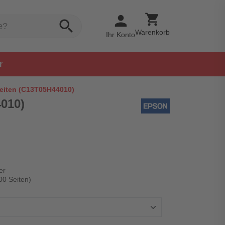
shopping_cart
person
search
Warenkorb
Ihr Konto
r
Seiten (C13T05H44010)
4010)
er
00 Seiten)