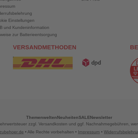
pressum
errufsbelehrung
kie Einstellungen
B und Kundeninformation
weise zur Batterieentsorgung
VERSANDMETHODEN
B
Themenwelten
Neuheiten
SALE
Newsletter
l. Mehrwertsteuer zzgl. Versandkosten und ggf. Nachnahmegebühren, w
zubehoer.de
• Alle Rechte vorbehalten •
Impressum
•
Widerrufsbelehr