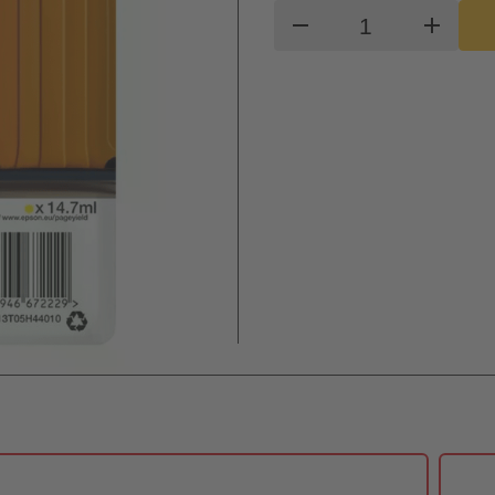
Produkt Waren
remove
add