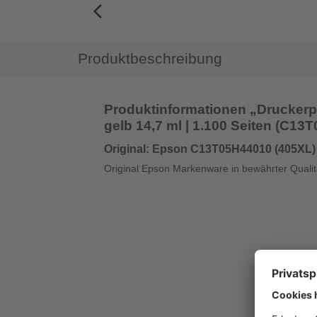
arrow_back_ios_new
Produktbeschreibung
Produktinformationen „Drucker
gelb 14,7 ml | 1.100 Seiten (C13
Original: Epson C13T05H44010 (405XL)
Original Epson Markenware in bewährter Qualit