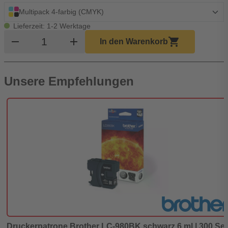
Multipack 4-farbig (CMYK)
Lieferzeit: 1-2 Werktage
Produkt Warenkorb Menge
remove
add
shopping_cart
In den Warenkorb
Unsere Empfehlungen
Druckerpatrone Brother LC-980BK schwarz 6 ml | 300 Sei