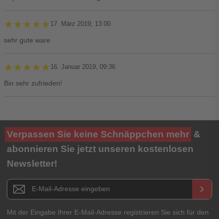
★★★★★
★★★★★
17. März 2019, 13:00
sehr gute ware
★★★★★
★★★★★
16. Januar 2019, 09:36
Bin sehr zufrieden!
Ihre Bewertung**
Verpassen Sie keine Schnäppchen mehr
&
★
★
★
★
★
abonnieren Sie jetzt unseren kostenlosen
Newsletter!
Titel**
E-Mail-Adresse
Newsletter E-Mail Adresse
keyboard_arrow_right
Ihre Erfahrungen**
Ihr Passwort
Mit der Eingabe Ihrer E-Mail-Adresse registrieren Sie sich für den