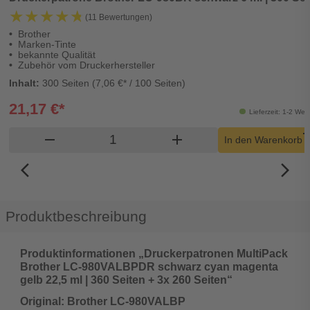
★★★★★
★★★★★
(11 Bewertungen)
Brother
Marken-Tinte
bekannte Qualität
Zubehör vom Druckerhersteller
Inhalt:
300 Seiten (7,06 €* / 100 Seiten)
21,17 €*
Lieferzeit: 1-2 Wer
Produkt Warenkorb Menge
remove
add
shoppi
In den Warenkorb
arrow_back_ios_new
arrow_forward_ios
Produktbeschreibung
Produktinformationen „Druckerpatronen MultiPack
Brother LC-980VALBPDR schwarz cyan magenta
gelb 22,5 ml | 360 Seiten + 3x 260 Seiten“
Original: Brother LC-980VALBP