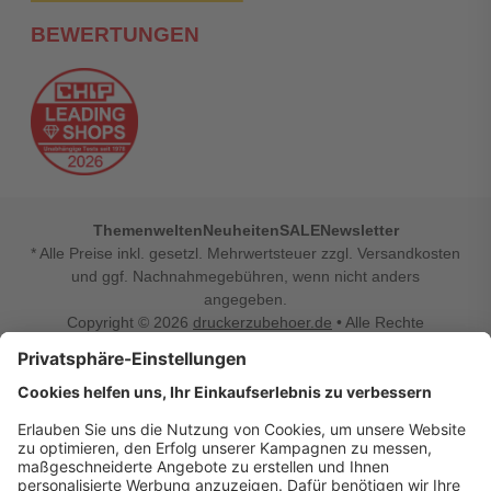
BEWERTUNGEN
Themenwelten
Neuheiten
SALE
Newsletter
* Alle Preise inkl. gesetzl. Mehrwertsteuer zzgl. Versandkosten
und ggf. Nachnahmegebühren, wenn nicht anders
angegeben.
Copyright © 2026
druckerzubehoer.de
• Alle Rechte
vorbehalten •
Impressum
•
Widerrufsbelehrung
Vertrag widerrufen
Druckerzubehoer.de – preiswerte Qualität für Ihr Office
Sie sind auf der Suche nach dem passenden Druckerzubehör
oder Zubehör für das Büro, den Computer oder Ihr
Smartphone? Dann sind Sie bei Druckerzubehoer.de genau