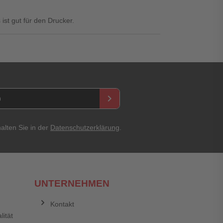
ist gut für den Drucker.
keyboard_arrow_right
asswort
alten Sie in der
Datenschutzerklärung
.
UNTERNEHMEN
Kontakt
lität