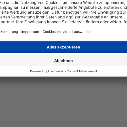
schwarz 
Art
OEM
Angaben zum Hersteller
Canon Europa N.V., Bovenkerke
Mail: ceu-Reach@canon-europe