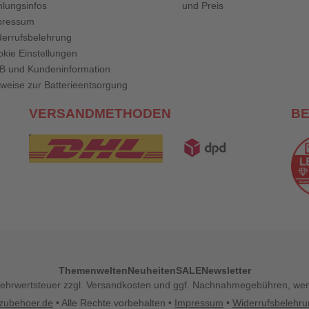
lungsinfos
und Preis
pressum
errufsbelehrung
kie Einstellungen
B und Kundeninformation
weise zur Batterieentsorgung
VERSANDMETHODEN
B
Themenwelten
Neuheiten
SALE
Newsletter
l. Mehrwertsteuer zzgl. Versandkosten und ggf. Nachnahmegebühren, w
zubehoer.de
• Alle Rechte vorbehalten •
Impressum
•
Widerrufsbelehr