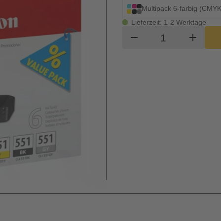
Multipack 6-farbig (CMYK
Lieferzeit: 1-2 Werktage
Produkt Waren
remove
add