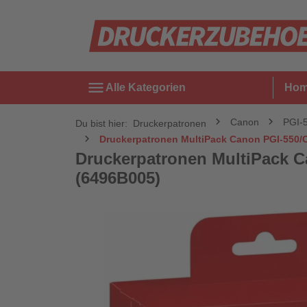
menu
Alle Kategorien
Ho
Canon
PGI-
Du bist hier:
Druckerpatronen
Druckerpatronen MultiPack Canon PGI-550/C
Druckerpatronen MultiPack C
(6496B005)