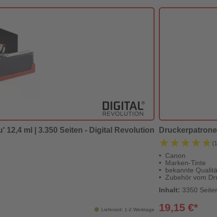
 12,4 ml | 3.350 Seiten - Digital Revolution
Druckerpatrone
★★★★★
★★★★★
(
Canon
Marken-Tinte
bekannte Qualitä
Zubehör vom Dru
Inhalt:
3350 Seiten
19,15 €*
Lieferzeit: 1-2 Werktage