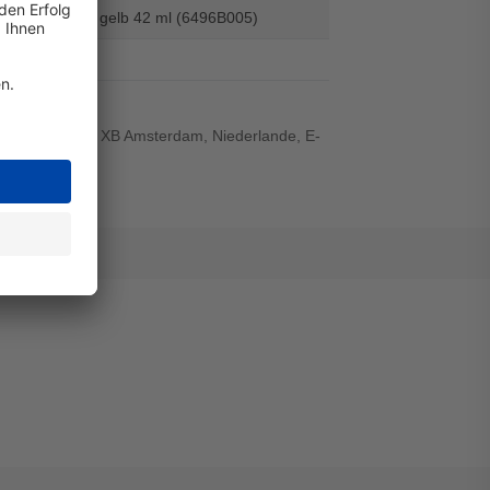
cyan magenta gelb 42 ml (6496B005)
rweg 59, 1185 XB Amsterdam, Niederlande, E-
.com