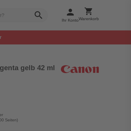
shopping_cart
person
search
Warenkorb
Ihr Konto
r
genta gelb 42 ml
er
00 Seiten)