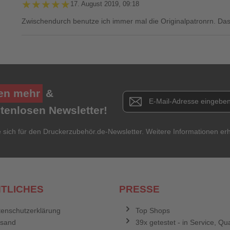
★★★★★
★★★★★
17. August 2019, 09:18
Zwischendurch benutze ich immer mal die Originalpatronrn. Das 
Ihre Bewertung**
★
★
★
★
★
en mehr
&
Newsletter E-Mail Adresse
stenlosen Newsletter!
Titel**
E-Mail-Adresse
Ihr P
e sich für den Druckerzubehör.de-Newsletter. Weitere Informationen erh
Ihre Erfahrungen**
Ich habe mein Passwort vergessen.
Anmelden
Abbrechen
TLICHES
PRESSE
enschutzerklärung
Top Shops
rsand
39x getestet - in Service, Qua