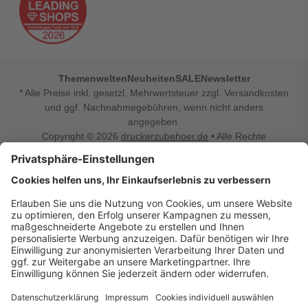
Themenwelten
Neuheiten
SALE
Newsletter
* Alle Preise inkl. gesetzl. Mehrwertsteuer zzgl. Versandkosten
und ggf. Nachnahmegebühren, wenn nicht anders
angegeben.
Copyright © 2026
druckerzubehoer.de
• Alle Rechte
vorbehalten •
Impressum
•
Widerrufsbelehrung
Vertrag widerrufen
Druckerzubehoer.de – preiswerte Qualität für Ihr Office
Sie sind auf der Suche nach dem passenden Druckerzubehör
oder Zubehör für das Büro, den Computer oder Ihr
Smartphone? Dann sind Sie bei Druckerzubehoer.de genau
richtig! Unser breites Sortiment bietet unter anderem Tinte
und Toner für alle gängigen Druckermodelle – großer sowie
kleiner Hersteller. Zugleich sind wir Ihr Online Fachhandel für
allerlei Elektro- und Bürozubehör. Sie möchten Ihr Büro
einrichten, die Werkstatt ausstatten oder den Alltag mit