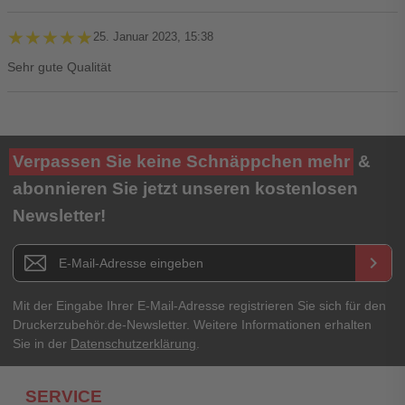
★★★★★
★★★★★
25. Januar 2023, 15:38
Sehr gute Qualität
Ihre Bewertung**
Verpassen Sie keine Schnäppchen mehr
&
★
★
★
★
★
abonnieren Sie jetzt unseren kostenlosen
Newsletter!
Titel**
E-Mail-Adresse
Newsletter E-Mail Adresse
keyboard_arrow_right
Ihre Erfahrungen**
Ihr Passwort
Mit der Eingabe Ihrer E-Mail-Adresse registrieren Sie sich für den
Druckerzubehör.de-Newsletter. Weitere Informationen erhalten
Sie in der
Datenschutzerklärung
.
Ich habe mein Passwort vergessen.
SERVICE