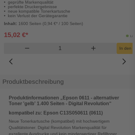
geprüfte Markenqualität
perfekte Druckergebnisse
neue kompatible Tonerkartusche
kein Verlust der Gerätegarantie
Inhalt:
1600 Seiten (0,94 €* / 100 Seiten)
15,02 €*
Lie
Produkt Warenkorb Menge
remove
add
In den 
arrow_back_ios_new
arrow_forward_ios
Produktbeschreibung
Produktinformationen „Epson 0611 - alternativer
Toner 'gelb' 1.400 Seiten - Digital Revolution“
kompatibel zu: Epson C13S050611 (0611)
Neue Tonerkartusche (kompatibel) mit hochwertigem
Qualitätstoner. Digital Revolution Markenqualität für
exzellente Ausdrucke und kein minderwertiger Refilltoner.