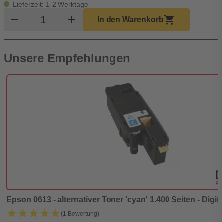
Lieferzeit: 1-2 Werktage
Produkt Warenkorb Menge
remove
add
shopping_cart
In den Warenkorb
Unsere Empfehlungen
Epson 0613 - alternativer Toner 'cyan' 1.400 Seiten - Digit
★★★★★
★★★★★
(1 Bewertung)