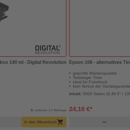
ox 140 ml - Digital Revolution
Epson 106 - alternatives Ti
geprüfte Markenqualität
Testsieger Tinte
ideal für Fotodruck
kein Verlust der Gerätegaranti
Inhalt:
5000 Seiten (0,48 €* / 10
24,16 €*
Lieferzeit: 1-2 Werktage
rb Menge
d
shopping_cart
remove
In den Warenkorb