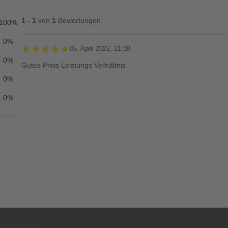
1 - 1
von
1
Bewertungen
100%
0%
★★★★★
★★★★★
05. April 2022, 21:18
0%
Gutes Preis Leistungs Verhältnis
0%
0%
Ihre Bewertung**
★
★
★
★
★
Titel**
E-Mail-Adresse
Ihr P
Ihre Erfahrungen**
Ich habe mein Passwort vergessen.
Anmelden
Abbrechen