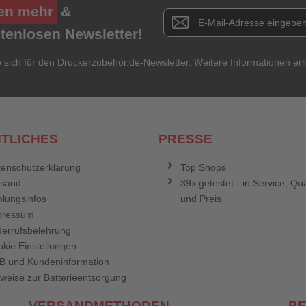
en mehr
&
Newsletter E-Mail Adresse
stenlosen Newsletter!
e sich für den Druckerzubehör.de-Newsletter. Weitere Informationen erh
TLICHES
PRESSE
enschutzerklärung
Top Shops
rsand
39x getestet - in Service, Qua
lungsinfos
und Preis
pressum
errufsbelehrung
kie Einstellungen
B und Kundeninformation
weise zur Batterieentsorgung
VERSANDMETHODEN
B