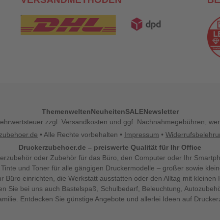
Themenwelten
Neuheiten
SALE
Newsletter
l. Mehrwertsteuer zzgl. Versandkosten und ggf. Nachnahmegebühren, w
zubehoer.de
• Alle Rechte vorbehalten •
Impressum
•
Widerrufsbelehr
Druckerzubehoer.de – preiswerte Qualität für Ihr Office
erzubehör oder Zubehör für das Büro, den Computer oder Ihr Smartp
 Tinte und Toner für alle gängigen Druckermodelle – großer sowie klein
Ihr Büro einrichten, die Werkstatt ausstatten oder den Alltag mit klein
den Sie bei uns auch Bastelspaß, Schulbedarf, Beleuchtung, Autozubehö
milie. Entdecken Sie günstige Angebote und allerlei Ideen auf Drucke