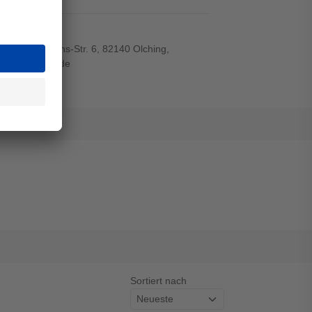
el
r-von-Siemens-Str. 6, 82140 Olching,
wiegand-gmbh.de
Sortiert nach