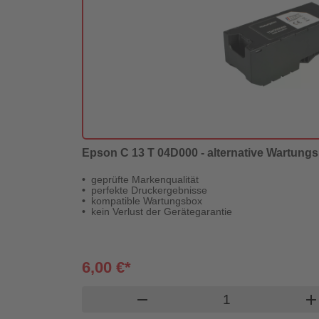
Epson C 13 T 04D000 - alternative Wartungsb
geprüfte Markenqualität
perfekte Druckergebnisse
kompatible Wartungsbox
kein Verlust der Gerätegarantie
6,00 €*
Produkt Warenko
remove
ad