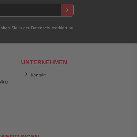
keyboard_arrow_right
alten Sie in der
Datenschutzerklärung
.
Abbrechen
Bewertung abschicken
UNTERNEHMEN
Kontakt
lität
EWERTUNGEN