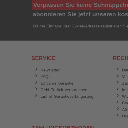
Verpassen Sie keine Schnäppch
abonnieren Sie jetzt unseren ko
Mit der Eingabe Ihrer E-Mail-Adresse registrieren Si
SERVICE
RECH
Newsletter
Dat
FAQs
Ve
10 Jahre Garantie
Zah
Geld-Zurück-Versprechen
Im
Einhell Garantieverlängerung
Wid
Coo
AG
Hin
ZAHLUNGSMETHODEN