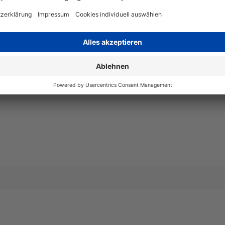
Art
kompatib
Angaben zum Hersteller
Wiegand & Partner GmbH, Werne
Deutschland, E-Mail: service@