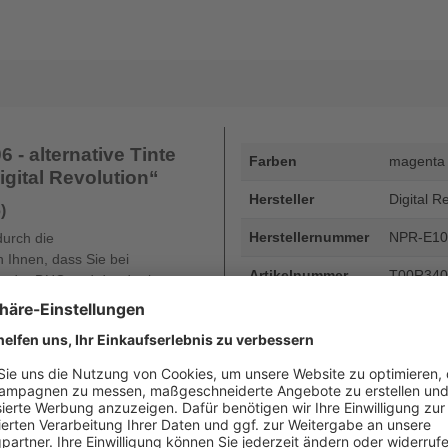
- alternative Tinte
Farben
magenta
igital Revolution“
Hersteller
Digital R
)
Herstellernummer
NPR-E10
durch die
 Ihnen, dass Sie bei
Artikelnummer
T00R34
 der DHG und der dortigen
rantie Ihres Druckers und die
EAN
4255872
oder diese auch nur gemindert
Seitenergiebigkeit
bis zu 5
Beschreibung
Epson 106
Seiten - 