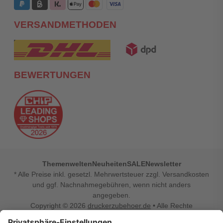
VERSANDMETHODEN
BEWERTUNGEN
Themenwelten
Neuheiten
SALE
Newsletter
* Alle Preise inkl. gesetzl. Mehrwertsteuer zzgl. Versandkosten
und ggf. Nachnahmegebühren, wenn nicht anders
angegeben.
Copyright © 2026
druckerzubehoer.de
• Alle Rechte
vorbehalten •
Impressum
•
Widerrufsbelehrung