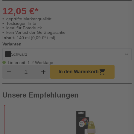
12,05 €*
geprüfte Markenqualität
Testsieger Tinte
ideal für Fotodruck
kein Verlust der Gerätegarantie
Inhalt:
140 ml (0,09 €* / ml)
Varianten
Schwarz
Lieferzeit: 1-2 Werktage
Produkt Warenkorb Menge
remove
add
shopping_cart
In den Warenkorb
Unsere Empfehlungen