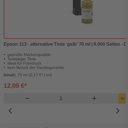
Epson 113 - alternative Tinte 'gelb' 70 ml | 6.000 Seiten - D
geprüfte Markenqualität
Testsieger Tinte
ideal für Fotodruck
kein Verlust der Gerätegarantie
Inhalt:
70 ml (0,17 €* / ml)
12,05 €*
Produkt Warenkorb Menge
remove
add
In 
arrow_back_ios_new
arrow_forward_ios