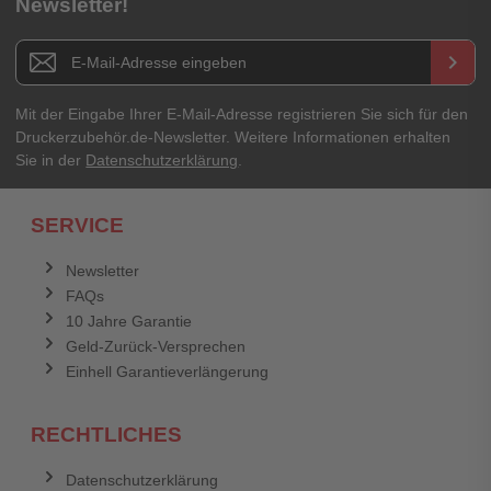
Newsletter!
Titel**
E-Mail-Adresse
Newsletter E-Mail Adresse
keyboard_arrow_right
Ihre Erfahrungen**
Ihr Passwort
Mit der Eingabe Ihrer E-Mail-Adresse registrieren Sie sich für den
Druckerzubehör.de-Newsletter. Weitere Informationen erhalten
Sie in der
Datenschutzerklärung
.
Ich habe mein Passwort vergessen.
SERVICE
Anmelden
Abbrechen
Newsletter
FAQs
Abbrechen
Bewertung abschicken
10 Jahre Garantie
Geld-Zurück-Versprechen
Einhell Garantieverlängerung
RECHTLICHES
Datenschutzerklärung