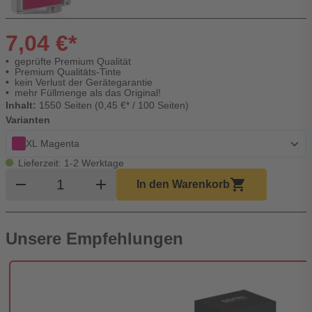
7,04 €*
geprüfte Premium Qualität
Premium Qualitäts-Tinte
kein Verlust der Gerätegarantie
mehr Füllmenge als das Original!
Inhalt:
1550 Seiten (0,45 €* / 100 Seiten)
Varianten
XL Magenta
Lieferzeit: 1-2 Werktage
Produkt Warenkorb Menge
remove
add
shopping_cart
In den Warenkorb
Unsere Empfehlungen