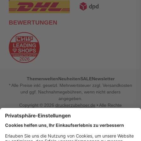
BEWERTUNGEN
Themenwelten
Neuheiten
SALE
Newsletter
* Alle Preise inkl. gesetzl. Mehrwertsteuer zzgl. Versandkosten
und ggf. Nachnahmegebühren, wenn nicht anders
angegeben.
Copyright © 2026
druckerzubehoer.de
• Alle Rechte
vorbehalten •
Impressum
•
Widerrufsbelehrung
Vertrag widerrufen
Druckerzubehoer.de – preiswerte Qualität für Ihr Office
Sie sind auf der Suche nach dem passenden Druckerzubehör