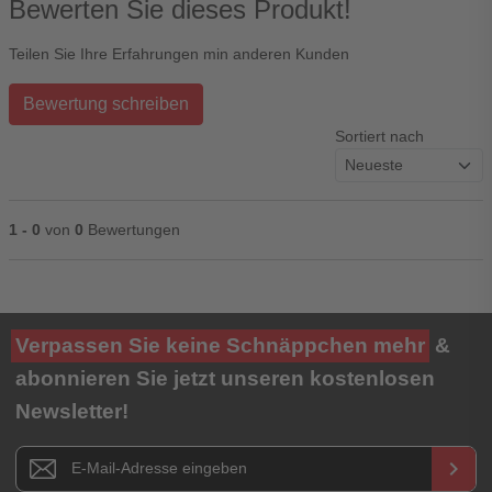
Bewerten Sie dieses Produkt!
Teilen Sie Ihre Erfahrungen min anderen Kunden
Bewertung schreiben
Sortiert nach
1 - 0
von
0
Bewertungen
Ihre Bewertung**
Verpassen Sie keine Schnäppchen mehr
&
★
★
★
★
★
abonnieren Sie jetzt unseren kostenlosen
Newsletter!
Titel**
E-Mail-Adresse
Newsletter E-Mail Adresse
keyboard_arrow_right