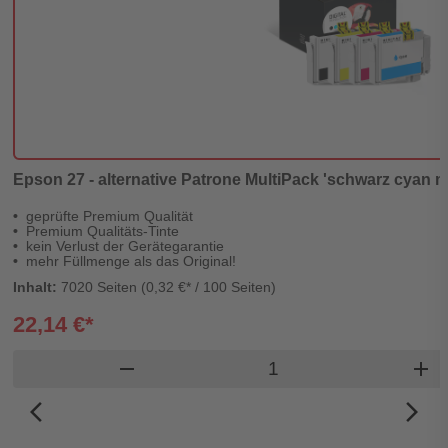
Epson 27 - alternative Patrone MultiPack 'schwarz cyan ma
geprüfte Premium Qualität
Premium Qualitäts-Tinte
kein Verlust der Gerätegarantie
mehr Füllmenge als das Original!
Inhalt:
7020 Seiten (0,32 €* / 100 Seiten)
22,14 €*
Produkt Warenkorb M
remove
add
arrow_back_ios_new
arrow_forward_ios