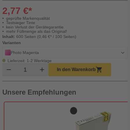
2,77 €*
geprüfte Markenqualität
Testsieger Tinte
kein Verlust der Gerätegarantie
mehr Füllmenge als das Original!
Inhalt:
600 Seiten (0,46 €* / 100 Seiten)
Varianten
Photo Magenta
Lieferzeit: 1-2 Werktage
Produkt Warenkorb Menge
remove
add
shopping_cart
In den Warenkorb
Unsere Empfehlungen