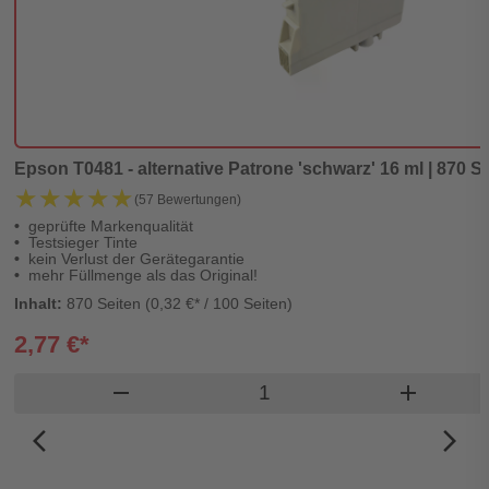
Epson T0481 - alternative Patrone 'schwarz' 16 ml | 870 Se
★★★★★
★★★★★
(57 Bewertungen)
geprüfte Markenqualität
Testsieger Tinte
kein Verlust der Gerätegarantie
mehr Füllmenge als das Original!
Inhalt:
870 Seiten (0,32 €* / 100 Seiten)
2,77 €*
Produkt Warenkorb Meng
remove
add
arrow_back_ios_new
arrow_forward_ios