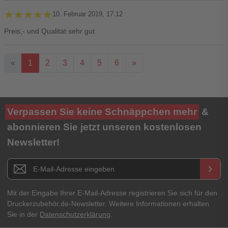
★★★★★
★★★★★
10. Februar 2019, 17:12
Preis,- und Qualität sehr gut
«
1
2
3
4
5
6
»
Ihre Bewertung**
Verpassen Sie keine Schnäppchen mehr
&
★
★
★
★
★
abonnieren Sie jetzt unseren kostenlosen
Newsletter!
Titel**
E-Mail-Adresse
Newsletter E-Mail Adresse
keyboard_arrow_right
Ihre Erfahrungen**
Ihr Passwort
Mit der Eingabe Ihrer E-Mail-Adresse registrieren Sie sich für den
Druckerzubehör.de-Newsletter. Weitere Informationen erhalten
Sie in der
Datenschutzerklärung
.