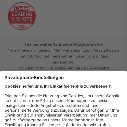
Themenwelten
Neuheiten
SALE
Newsletter
* Alle Preise inkl. gesetzl. Mehrwertsteuer zzgl. Versandkosten
und ggf. Nachnahmegebühren, wenn nicht anders
angegeben.
Copyright © 2026
druckerzubehoer.de
• Alle Rechte
vorbehalten •
Impressum
•
Widerrufsbelehrung
Vertrag widerrufen
Druckerzubehoer.de – preiswerte Qualität für Ihr Office
Sie sind auf der Suche nach dem passenden Druckerzubehör
oder Zubehör für das Büro, den Computer oder Ihr
Smartphone? Dann sind Sie bei Druckerzubehoer.de genau
richtig! Unser breites Sortiment bietet unter anderem Tinte
und Toner für alle gängigen Druckermodelle – großer sowie
kleiner Hersteller. Zugleich sind wir Ihr Online Fachhandel für