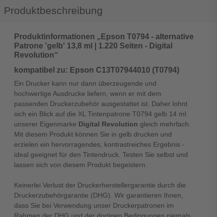
Produktbeschreibung
Produktinformationen „Epson T0794 - alternative
Patrone 'gelb' 13,8 ml | 1.220 Seiten - Digital
Revolution“
kompatibel zu: Epson C13T07944010 (T0794)
Ein Drucker kann nur dann überzeugende und
hochwertige Ausdrucke liefern, wenn er mit dem
passenden Druckerzubehör ausgestattet ist. Daher lohnt
sich ein Blick auf die XL Tintenpatrone T0794 gelb 14 ml
unserer Eigenmarke
Digital Revolution
gleich mehrfach.
Mit diesem Produkt können Sie in gelb drucken und
erzielen ein hervorragendes, kontrastreiches Ergebnis -
ideal geeignet für den Tintendruck. Testen Sie selbst und
lassen sich von diesem Produkt begeistern.
Keinerlei Verlust der Druckerherstellergarantie durch die
Druckerzubehörgarantie (DHG). Wir garantieren Ihnen,
dass Sie bei Verwendung unser Druckerpatronen im
Rahmen der DHG und der dortigen Bedingungen niemals