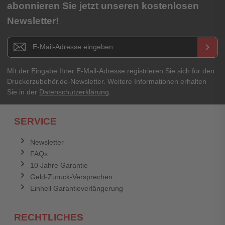
★
★
★
★
★
abonnieren Sie jetzt unseren kostenlosen
Newsletter!
Titel**
E-Mail-Adresse
Newsletter E-Mail Adresse
keyboard_arrow_right
Ihre Erfahrungen**
Ihr Passwort
Mit der Eingabe Ihrer E-Mail-Adresse registrieren Sie sich für den
Druckerzubehör.de-Newsletter. Weitere Informationen erhalten
Sie in der
Datenschutzerklärung
.
Ich habe mein Passwort vergessen.
SERVICE
Anmelden
Abbrechen
Newsletter
FAQs
Abbrechen
Bewertung abschicken
10 Jahre Garantie
Geld-Zurück-Versprechen
Einhell Garantieverlängerung
RECHTLICHES