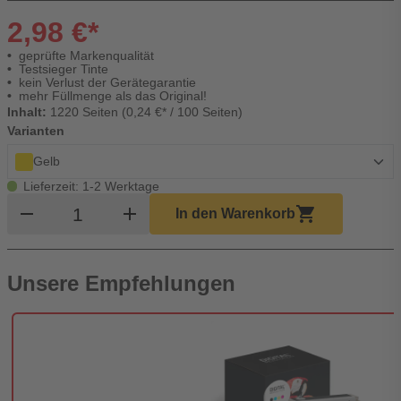
2,98 €*
geprüfte Markenqualität
Testsieger Tinte
kein Verlust der Gerätegarantie
mehr Füllmenge als das Original!
Inhalt:
1220 Seiten (0,24 €* / 100 Seiten)
Varianten
Gelb
Lieferzeit: 1-2 Werktage
Produkt Warenkorb Menge
remove
add
shopping_cart
In den Warenkorb
Unsere Empfehlungen