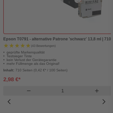
Epson T0791 - alternative Patrone 'schwarz' 13,8 ml | 710 
★★★★★
★★★★★
(43 Bewertungen)
geprüfte Markenqualität
Testsieger Tinte
kein Verlust der Gerätegarantie
mehr Füllmenge als das Original!
Inhalt:
710 Seiten (0,42 €* / 100 Seiten)
2,98 €*
Produkt Warenkorb Men
remove
add
arrow_back_ios_new
arrow_forward_ios