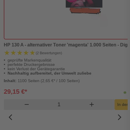
HP 130 A - alternativer Toner 'magenta' 1.000 Seiten - Digi
★★★★★
★★★★★
(2 Bewertungen)
geprüfte Markenqualität
perfekte Druckergebnisse
kein Verlust der Gerätegarantie
Nachhaltig aufbereitet, der Umwelt zuliebe
Inhalt:
1100 Seiten (2,65 €* / 100 Seiten)
29,15 €*
L
Produkt Warenkorb Menge
remove
add
In den
arrow_back_ios_new
arrow_forward_ios