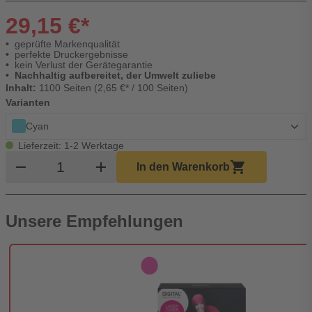
29,15 €*
geprüfte Markenqualität
perfekte Druckergebnisse
kein Verlust der Gerätegarantie
Nachhaltig aufbereitet, der Umwelt zuliebe
Inhalt:
1100 Seiten (2,65 €* / 100 Seiten)
Varianten
Cyan
Lieferzeit: 1-2 Werktage
Produkt Warenkorb Menge
remove
add
shopping_cart
In den Warenkorb
Unsere Empfehlungen