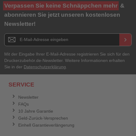
Ihre Bewertung**
Verpassen Sie keine Schnäppchen mehr
&
★
★
★
★
★
abonnieren Sie jetzt unseren kostenlosen
Newsletter!
Titel**
E-Mail-Adresse
Newsletter E-Mail Adresse
keyboard_arrow_right
Ihre Erfahrungen**
Ihr Passwort
Mit der Eingabe Ihrer E-Mail-Adresse registrieren Sie sich für den
Druckerzubehör.de-Newsletter. Weitere Informationen erhalten
Sie in der
Datenschutzerklärung
.
Ich habe mein Passwort vergessen.
SERVICE
Anmelden
Abbrechen
Newsletter
FAQs
Abbrechen
Bewertung abschicken
10 Jahre Garantie
Geld-Zurück-Versprechen
Einhell Garantieverlängerung