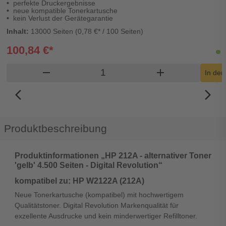
perfekte Druckergebnisse
neue kompatible Tonerkartusche
kein Verlust der Gerätegarantie
Inhalt:
13000 Seiten (0,78 €* / 100 Seiten)
100,84 €*
L
Produkt Warenkorb Menge
remove
add
In de
arrow_back_ios_new
arrow_forward_ios
Produktbeschreibung
Produktinformationen „HP 212A - alternativer Toner
'gelb' 4.500 Seiten - Digital Revolution“
kompatibel zu: HP W2122A (212A)
Neue Tonerkartusche (kompatibel) mit hochwertigem
Qualitätstoner. Digital Revolution Markenqualität für
exzellente Ausdrucke und kein minderwertiger Refilltoner.