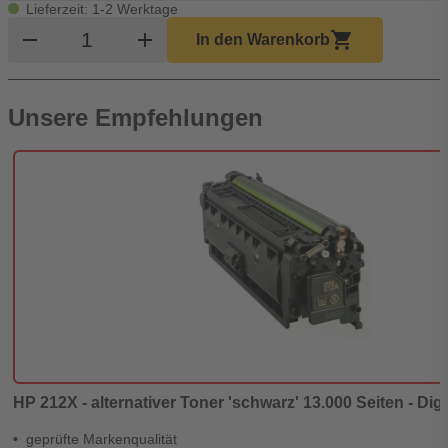
Lieferzeit: 1-2 Werktage
Produkt Warenkorb Menge
remove
add
shopping_cart
In den Warenkorb
Unsere Empfehlungen
HP 212X - alternativer Toner 'schwarz' 13.000 Seiten - Dig
geprüfte Markenqualität