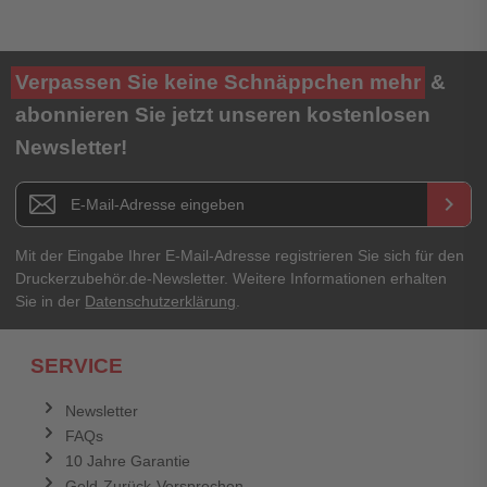
Ihre Bewertung**
Verpassen Sie keine Schnäppchen mehr
&
★
★
★
★
★
abonnieren Sie jetzt unseren kostenlosen
Newsletter!
Titel**
E-Mail-Adresse
Newsletter E-Mail Adresse
keyboard_arrow_right
Ihre Erfahrungen**
Ihr Passwort
Mit der Eingabe Ihrer E-Mail-Adresse registrieren Sie sich für den
Druckerzubehör.de-Newsletter. Weitere Informationen erhalten
Sie in der
Datenschutzerklärung
.
Ich habe mein Passwort vergessen.
SERVICE
Anmelden
Abbrechen
Newsletter
FAQs
Abbrechen
Bewertung abschicken
10 Jahre Garantie
Geld-Zurück-Versprechen