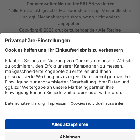
Themenwelten
Neuheiten
SALE
Newsletter
* Alle Preise inkl. gesetzl. Mehrwertsteuer zzgl. Versandkosten
und ggf. Nachnahmegebühren, wenn nicht anders
angegeben.
Copyright © 2026
druckerzubehoer.de
• Alle Rechte
vorbehalten •
Impressum
•
Widerrufsbelehrung
Vertrag widerrufen
Druckerzubehoer.de – preiswerte Qualität für Ihr Office
Sie sind auf der Suche nach dem passenden Druckerzubehör
oder Zubehör für das Büro, den Computer oder Ihr
Smartphone? Dann sind Sie bei Druckerzubehoer.de genau
richtig! Unser breites Sortiment bietet unter anderem Tinte
und Toner für alle gängigen Druckermodelle – großer sowie
kleiner Hersteller. Zugleich sind wir Ihr Online Fachhandel für
allerlei Elektro- und Bürozubehör. Sie möchten Ihr Büro
einrichten, die Werkstatt ausstatten oder den Alltag mit
kleinen Highlights aufpeppen? Neben Bürobedarf und allem,
was Ihren Arbeitsplatz noch komfortabler macht, finden Sie
bei uns auch Bastelspaß, Schulbedarf, Beleuchtung,
Autozubehör, Freizeit- und Küchengadgets sowie vieles mehr
für die ganze Familie. Entdecken Sie günstige Angebote und