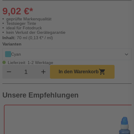
9,02 €*
geprüfte Markenqualität
Testsieger Tinte
ideal für Fotodruck
kein Verlust der Gerätegarantie
Inhalt:
70 ml (0,13 €* / ml)
Varianten
Cyan
Lieferzeit: 1-2 Werktage
Produkt Warenkorb Menge
remove
add
shopping_cart
In den Warenkorb
Unsere Empfehlungen