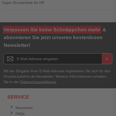
Super Druckertinte für HP
Ihre Bewertung**
Verpassen Sie keine Schnäppchen mehr
&
★
★
★
★
★
abonnieren Sie jetzt unseren kostenlosen
Newsletter!
Titel**
E-Mail-Adresse
Newsletter E-Mail Adresse
keyboard_arrow_right
Ihre Erfahrungen**
Ihr Passwort
Mit der Eingabe Ihrer E-Mail-Adresse registrieren Sie sich für den
Druckerzubehör.de-Newsletter. Weitere Informationen erhalten
Sie in der
Datenschutzerklärung
.
Ich habe mein Passwort vergessen.
SERVICE
Anmelden
Abbrechen
Newsletter
FAQs
Abbrechen
Bewertung abschicken