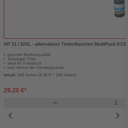
HP 31 / 32XL - alternatives Tintenflaschen MultiPack KCMY 
geprüfte Markenqualität
Testsieger Tinte
ideal für Fotodruck
kein Verlust der Gerätegarantie
Inhalt:
345 Seiten (8,46 €* / 100 Seiten)
29,20 €*
Produkt
remove
arrow_back_ios_new
arrow_forward_ios