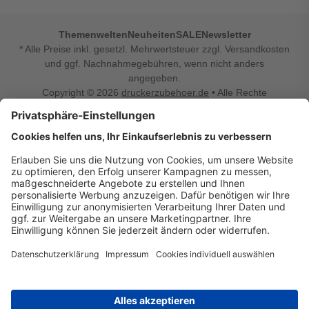
Themenwelten
Neuheiten
SALE
Newsletter
* Alle Preise inkl. gesetzl. Mehrwertsteuer zzgl. Versandkosten
und ggf. Nachnahmegebühren, wenn nicht anders
angegeben.
Copyright © 2026
druckerzubehoer.de
• Alle Rechte
vorbehalten •
Impressum
•
Widerrufsbelehrung
Vertrag widerrufen
Druckerzubehoer.de – preiswerte Qualität für Ihr Office
Sie sind auf der Suche nach dem passenden Druckerzubehör
oder Zubehör für das Büro, den Computer oder Ihr
Smartphone? Dann sind Sie bei Druckerzubehoer.de genau
richtig! Unser breites Sortiment bietet unter anderem Tinte
und Toner für alle gängigen Druckermodelle – großer sowie
kleiner Hersteller. Zugleich sind wir Ihr Online Fachhandel für
allerlei Elektro- und Bürozubehör. Sie möchten Ihr Büro
einrichten, die Werkstatt ausstatten oder den Alltag mit
kleinen Highlights aufpeppen? Neben Bürobedarf und allem,
was Ihren Arbeitsplatz noch komfortabler macht, finden Sie
bei uns auch Bastelspaß, Schulbedarf, Beleuchtung,