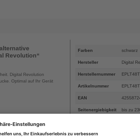
lternative
Farben
schwarz
al Revolution“
Hersteller
Digital R
Herstellernummer
EPLT48T
eit. Digital Revolution
rucke. Optimal auf Ihr Gerät
Artikelnummer
EPLT48T
EAN
4255872
Seitenergiebigkeit
bis zu 2
Beschreibung
HP 32A - 
Revoluti