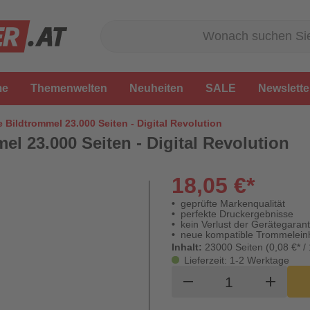
me
Themenwelten
Neuheiten
SALE
Newslette
e Bildtrommel 23.000 Seiten - Digital Revolution
mel 23.000 Seiten - Digital Revolution
18,05 €*
geprüfte Markenqualität
perfekte Druckergebnisse
kein Verlust der Gerätegarant
neue kompatible Trommeleinh
Inhalt:
23000 Seiten (0,08 €* /
Lieferzeit: 1-2 Werktage
Produkt Waren
remove
add