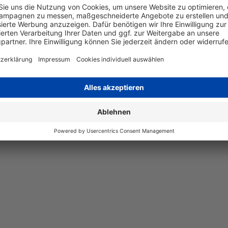
Art
kompatib
Angaben zum Hersteller
Wiegand & Partner GmbH, Werne
Deutschland, E-Mail: service@