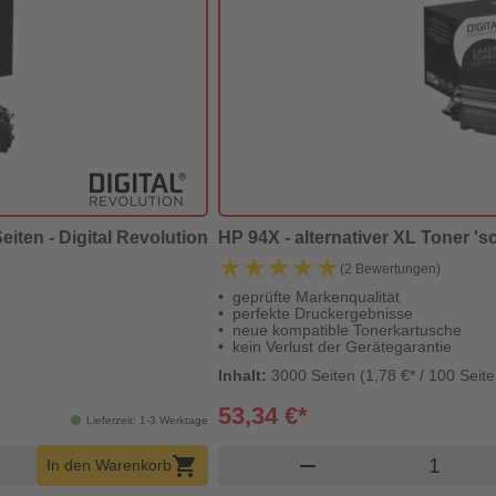
eiten - Digital Revolution
HP 94X - alternativer XL Toner 's
★★★★★
★★★★★
(2 Bewertungen)
geprüfte Markenqualität
perfekte Druckergebnisse
neue kompatible Tonerkartusche
kein Verlust der Gerätegarantie
Inhalt:
3000 Seiten (1,78 €* / 100 Seite
53,34 €*
Lieferzeit: 1-3 Werktage
 Menge
Produkt 
shopping_cart
remove
In den Warenkorb