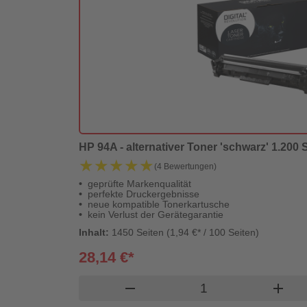
HP 94A - alternativer Toner 'schwarz' 1.200 S
★★★★★
★★★★★
(4 Bewertungen)
geprüfte Markenqualität
perfekte Druckergebnisse
neue kompatible Tonerkartusche
kein Verlust der Gerätegarantie
Inhalt:
1450 Seiten (1,94 €* / 100 Seiten)
28,14 €*
Produkt Warenkorb
remove
add