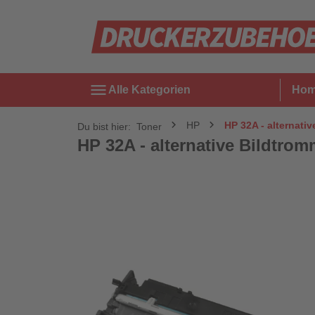
menu
Alle Kategorien
Ho
HP
HP 32A - alternativ
Du bist hier:
Toner
HP 32A - alternative Bildtrom