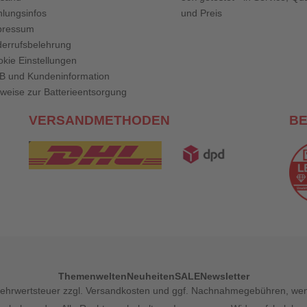
lungsinfos
und Preis
pressum
errufsbelehrung
kie Einstellungen
B und Kundeninformation
weise zur Batterieentsorgung
VERSANDMETHODEN
B
Themenwelten
Neuheiten
SALE
Newsletter
l. Mehrwertsteuer zzgl. Versandkosten und ggf. Nachnahmegebühren, w