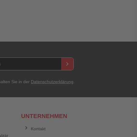
asswort
keyboard_arrow_right
alten Sie in der
Datenschutzerklärung
.
UNTERNEHMEN
Abbrechen
Bewertung abschicken
Kontakt
lität