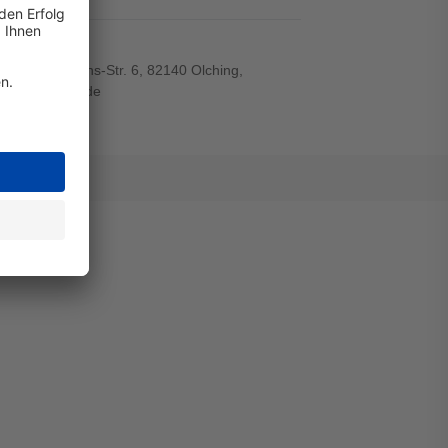
el
r-von-Siemens-Str. 6, 82140 Olching,
wiegand-gmbh.de