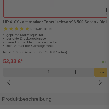
HP 410X - alternativer Toner 'schwarz' 6.500 Seiten - Digit
★★★★★
★★★★★
(2 Bewertungen)
geprüfte Markenqualität
perfekte Druckergebnisse
neue kompatible Tonerkartusche
kein Verlust der Gerätegarantie
Inhalt:
7250 Seiten (0,72 €* / 100 Seiten)
52,33 €*
Lie
Produkt Warenkorb Menge
remove
add
In den 
arrow_back_ios_new
arrow_forward_ios
Produktbeschreibung