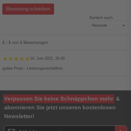
Bewertung schreiben
Sortiert nach
1 - 1
von
1
Bewertungen
★★★★★
★★★★★
14. Juni 2021, 16:40
gutes Preis - Leistungsverhältnis
Ihre Bewertung**
Verpassen Sie keine Schnäppchen mehr
&
★
★
★
★
★
abonnieren Sie jetzt unseren kostenlosen
Newsletter!
Titel**
E-Mail-Adresse
Newsletter E-Mail Adresse