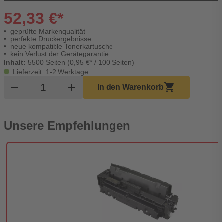
52,33 €*
geprüfte Markenqualität
perfekte Druckergebnisse
neue kompatible Tonerkartusche
kein Verlust der Gerätegarantie
Inhalt:
5500 Seiten (0,95 €* / 100 Seiten)
Lieferzeit: 1-2 Werktage
Produkt Warenkorb Menge
remove
add
shopping_cart
In den Warenkorb
Unsere Empfehlungen