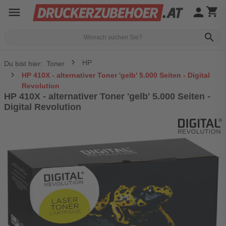
menu
person
shopping_cart
search
HP
Du bist hier:
Toner
HP 410X - alternativer Toner 'gelb' 5.000 Seiten - Digital
Revolution
HP 410X - alternativer Toner 'gelb' 5.000 Seiten -
Digital Revolution