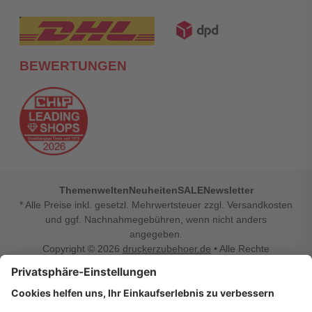
BEWERTUNGEN
Themenwelten
Neuheiten
SALE
Newsletter
* Alle Preise inkl. gesetzl. Mehrwertsteuer zzgl. Versandkosten
und ggf. Nachnahmegebühren, wenn nicht anders
angegeben.
Copyright © 2026
druckerzubehoer.de
• Alle Rechte
vorbehalten •
Impressum
•
Widerrufsbelehrung
Vertrag widerrufen
Druckerzubehoer.de – preiswerte Qualität für Ihr Office