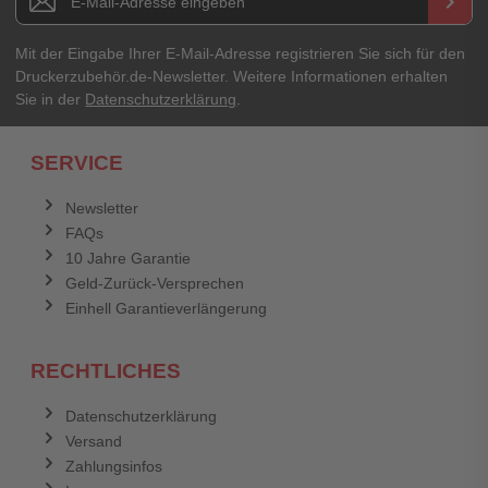
keyboard_arrow_right
Ihre Erfahrungen**
Ihr Passwort
Mit der Eingabe Ihrer E-Mail-Adresse registrieren Sie sich für den
Druckerzubehör.de-Newsletter. Weitere Informationen erhalten
Sie in der
Datenschutzerklärung
.
Ich habe mein Passwort vergessen.
SERVICE
Anmelden
Abbrechen
Newsletter
FAQs
Abbrechen
Bewertung abschicken
10 Jahre Garantie
Geld-Zurück-Versprechen
Einhell Garantieverlängerung
RECHTLICHES
Datenschutzerklärung
Versand
Zahlungsinfos