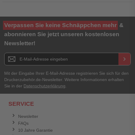
Ihre Bewertung**
Verpassen Sie keine Schnäppchen mehr
&
★
★
★
★
★
abonnieren Sie jetzt unseren kostenlosen
Newsletter!
Titel**
E-Mail-Adresse
Newsletter E-Mail Adresse
keyboard_arrow_right
Ihre Erfahrungen**
Ihr Passwort
Mit der Eingabe Ihrer E-Mail-Adresse registrieren Sie sich für den
Druckerzubehör.de-Newsletter. Weitere Informationen erhalten
Sie in der
Datenschutzerklärung
.
Ich habe mein Passwort vergessen.
SERVICE
Anmelden
Abbrechen
Newsletter
FAQs
Abbrechen
Bewertung abschicken
10 Jahre Garantie