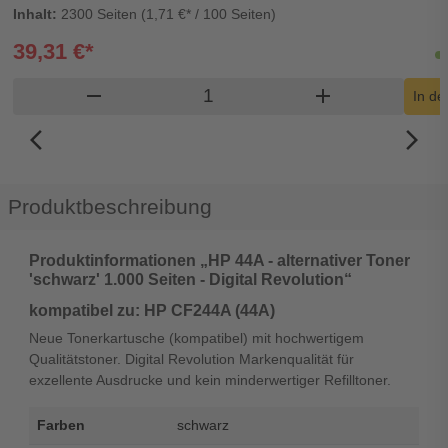
Inhalt:
2300 Seiten (1,71 €* / 100 Seiten)
39,31 €*
Produkt Warenkorb Menge
remove
add
In d
arrow_back_ios_new
arrow_forward_ios
Produktbeschreibung
Produktinformationen „HP 44A - alternativer Toner
'schwarz' 1.000 Seiten - Digital Revolution“
kompatibel zu: HP CF244A (44A)
Neue Tonerkartusche (kompatibel) mit hochwertigem
Qualitätstoner. Digital Revolution Markenqualität für
exzellente Ausdrucke und kein minderwertiger Refilltoner.
Farben
schwarz