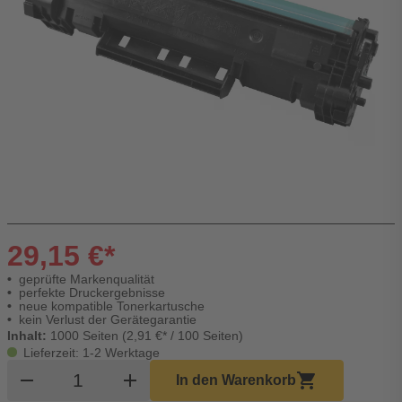
29,15 €*
geprüfte Markenqualität
perfekte Druckergebnisse
neue kompatible Tonerkartusche
kein Verlust der Gerätegarantie
Inhalt:
1000 Seiten (2,91 €* / 100 Seiten)
Lieferzeit: 1-2 Werktage
Produkt Warenkorb Menge
remove
add
shopping_cart
In den Warenkorb