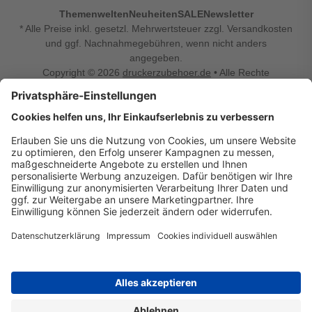
Themenwelten
Neuheiten
SALE
Newsletter
* Alle Preise inkl. gesetzl. Mehrwertsteuer zzgl. Versandkosten
und ggf. Nachnahmegebühren, wenn nicht anders
angegeben.
Copyright © 2026
druckerzubehoer.de
• Alle Rechte
vorbehalten •
Impressum
•
Widerrufsbelehrung
Vertrag widerrufen
Druckerzubehoer.de – preiswerte Qualität für Ihr Office
Sie sind auf der Suche nach dem passenden Druckerzubehör
oder Zubehör für das Büro, den Computer oder Ihr
Smartphone? Dann sind Sie bei Druckerzubehoer.de genau
richtig! Unser breites Sortiment bietet unter anderem Tinte
und Toner für alle gängigen Druckermodelle – großer sowie
kleiner Hersteller. Zugleich sind wir Ihr Online Fachhandel für
allerlei Elektro- und Bürozubehör. Sie möchten Ihr Büro
einrichten, die Werkstatt ausstatten oder den Alltag mit
kleinen Highlights aufpeppen? Neben Bürobedarf und allem,
was Ihren Arbeitsplatz noch komfortabler macht, finden Sie
bei uns auch Bastelspaß, Schulbedarf, Beleuchtung,
Autozubehör, Freizeit- und Küchengadgets sowie vieles mehr