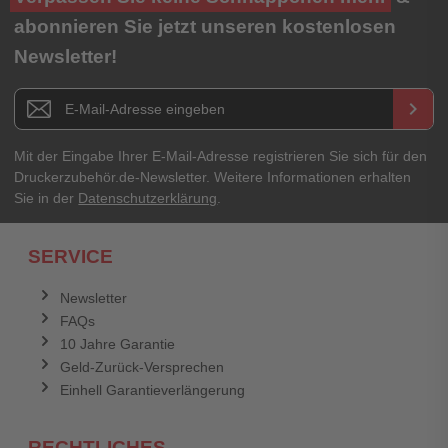
★
★
★
★
★
abonnieren Sie jetzt unseren kostenlosen
Newsletter!
Titel**
E-Mail-Adresse
Newsletter E-Mail Adresse
keyboard_arrow_right
Ihre Erfahrungen**
Ihr Passwort
Mit der Eingabe Ihrer E-Mail-Adresse registrieren Sie sich für den
Druckerzubehör.de-Newsletter. Weitere Informationen erhalten
Sie in der
Datenschutzerklärung
.
Ich habe mein Passwort vergessen.
SERVICE
Anmelden
Abbrechen
Newsletter
FAQs
Abbrechen
Bewertung abschicken
10 Jahre Garantie
Geld-Zurück-Versprechen
Einhell Garantieverlängerung
RECHTLICHES