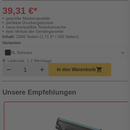
39,31 €*
geprüfte Markenqualität
perfekte Druckergebnisse
neue kompatible Tonerkartusche
kein Verlust der Gerätegarantie
Inhalt:
2300 Seiten (1,71 €* / 100 Seiten)
Varianten
XL Schwarz
Lieferzeit: 1-2 Werktage
Produkt Warenkorb Menge
remove
add
shopping_cart
In den Warenkorb
Unsere Empfehlungen