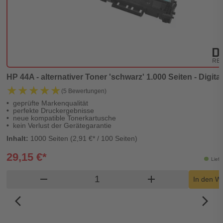
HP 44A - alternativer Toner 'schwarz' 1.000 Seiten - Digita
★★★★★
★★★★★
(5 Bewertungen)
geprüfte Markenqualität
perfekte Druckergebnisse
neue kompatible Tonerkartusche
kein Verlust der Gerätegarantie
Inhalt:
1000 Seiten (2,91 €* / 100 Seiten)
29,15 €*
Liefe
Produkt Warenkorb Menge
remove
add
In den W
arrow_back_ios_new
arrow_forward_ios