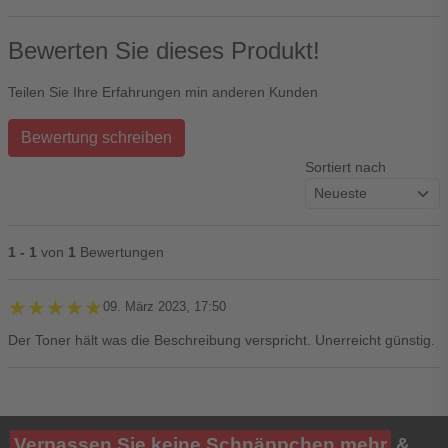
Bewerten Sie dieses Produkt!
Teilen Sie Ihre Erfahrungen min anderen Kunden
Bewertung schreiben
Sortiert nach
1 - 1
von
1
Bewertungen
★★★★★
★★★★★
09. März 2023, 17:50
Der Toner hält was die Beschreibung verspricht. Unerreicht günstig.
Ihre Bewertung**
Verpassen Sie keine Schnäppchen mehr
&