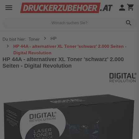
menu
person
shopping_cart
search
HP
Du bist hier:
Toner
HP 44A - alternativer XL Toner 'schwarz' 2.000 Seiten -
Digital Revolution
HP 44A - alternativer XL Toner 'schwarz' 2.000
Seiten - Digital Revolution