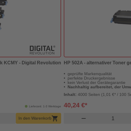
ck KCMY - Digital Revolution
HP 502A - alternativer Toner ge
geprüfte Markenqualität
perfekte Druckergebnisse
kein Verlust der Gerätegarantie
Nachhaltig aufbereitet, der Umw
Inhalt:
4000 Seiten (1,01 €* / 100 S
40,24 €*
Lieferzeit: 1-3 Werktage
b Menge
Produkt 
shopping_cart
remove
In den Warenkorb