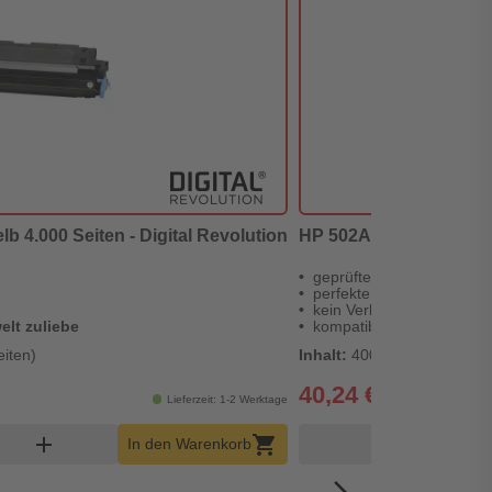
lb 4.000 Seiten - Digital Revolution
HP 502A - alternativer 
geprüfte Markenqualität
perfekte Druckergebnisse
kein Verlust der Gerätega
elt zuliebe
kompatibler Toner
eiten)
Inhalt:
4000 Seiten (1,01 €*
40,24 €*
Lieferzeit: 1-2 Werktage
Warenkorb Menge
Pr
add
shopping_cart
remove
In den Warenkorb