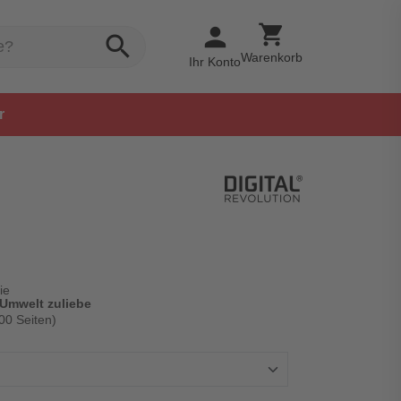
shopping_cart
person
search
Warenkorb
Ihr Konto
r
ie
 Umwelt zuliebe
00 Seiten)