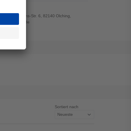
r-von-Siemens-Str. 6, 82140 Olching,
wiegand-gmbh.de
Sortiert nach