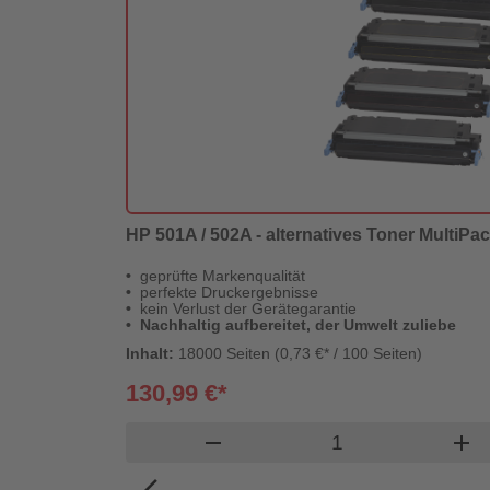
HP 501A / 502A - alternatives Toner MultiPa
geprüfte Markenqualität
perfekte Druckergebnisse
kein Verlust der Gerätegarantie
Nachhaltig aufbereitet, der Umwelt zuliebe
Inhalt:
18000 Seiten (0,73 €* / 100 Seiten)
130,99 €*
Produkt Warenkor
remove
add