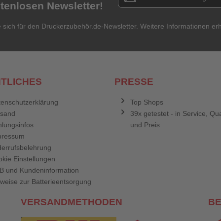
stenlosen Newsletter!
e sich für den Druckerzubehör.de-Newsletter. Weitere Informationen erh
TLICHES
PRESSE
enschutzerklärung
Top Shops
rsand
39x getestet - in Service, Qua
lungsinfos
und Preis
pressum
errufsbelehrung
kie Einstellungen
B und Kundeninformation
weise zur Batterieentsorgung
VERSANDMETHODEN
B