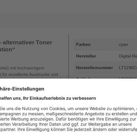
 alternativer Toner
Farben
cyan
ution“
Hersteller
Digital R
Herstellernummer
LT1196C
eitet) mit hochwertigem
ät für exzellente Ausdrucke und
Artikelnummer
LT1196C
EAN
4255872
Seitenergiebigkeit
bis zu 4
Beschreibung
HP 502A -
Revoluti
Art
kompatib