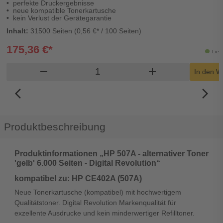
perfekte Druckergebnisse
neue kompatible Tonerkartusche
kein Verlust der Gerätegarantie
Inhalt:
31500 Seiten (0,56 €* / 100 Seiten)
175,36 €*
Lief
Produkt Warenkorb Menge
remove
add
In den W
arrow_back_ios_new
arrow_forward_ios
Produktbeschreibung
Produktinformationen „HP 507A - alternativer Toner
'gelb' 6.000 Seiten - Digital Revolution“
kompatibel zu: HP CE402A (507A)
Neue Tonerkartusche (kompatibel) mit hochwertigem
Qualitätstoner. Digital Revolution Markenqualität für
exzellente Ausdrucke und kein minderwertiger Refilltoner.