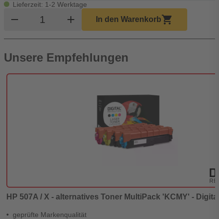
Lieferzeit: 1-2 Werktage
Produkt Warenkorb Menge
remove
add
shopping_cart
In den Warenkorb
Unsere Empfehlungen
HP 507A / X - alternatives Toner MultiPack 'KCMY' - Digita
geprüfte Markenqualität