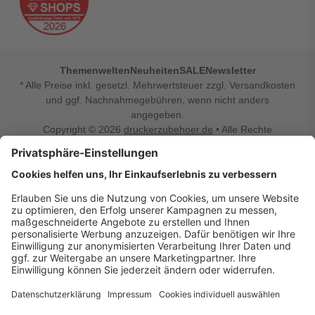
Themenwelten
Neuheiten
SALE
Newsletter
* Alle Preise inkl. gesetzl. Mehrwertsteuer zzgl. Versandkosten
und ggf. Nachnahmegebühren, wenn nicht anders
angegeben.
Copyright © 2026
druckerzubehoer.de
• Alle Rechte
vorbehalten •
Impressum
•
Widerrufsbelehrung
Vertrag widerrufen
Druckerzubehoer.de – preiswerte Qualität für Ihr Office
Sie sind auf der Suche nach dem passenden Druckerzubehör
oder Zubehör für das Büro, den Computer oder Ihr
Smartphone? Dann sind Sie bei Druckerzubehoer.de genau
richtig! Unser breites Sortiment bietet unter anderem Tinte
und Toner für alle gängigen Druckermodelle – großer sowie
kleiner Hersteller. Zugleich sind wir Ihr Online Fachhandel für
allerlei Elektro- und Bürozubehör. Sie möchten Ihr Büro
einrichten, die Werkstatt ausstatten oder den Alltag mit
kleinen Highlights aufpeppen? Neben Bürobedarf und allem,