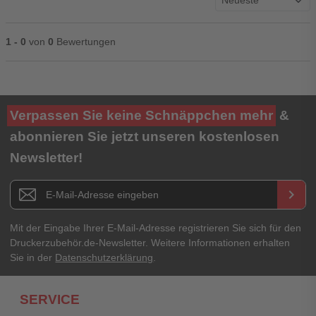
1 - 0
von
0
Bewertungen
Ihre Bewertung**
Verpassen Sie keine Schnäppchen mehr
&
★
★
★
★
★
abonnieren Sie jetzt unseren kostenlosen
Newsletter!
Titel**
E-Mail-Adresse
Newsletter E-Mail Adresse
keyboard_arrow_right
Ihre Erfahrungen**
Ihr Passwort
Mit der Eingabe Ihrer E-Mail-Adresse registrieren Sie sich für den
Druckerzubehör.de-Newsletter. Weitere Informationen erhalten
Sie in der
Datenschutzerklärung
.
Ich habe mein Passwort vergessen.
SERVICE
Anmelden
Abbrechen