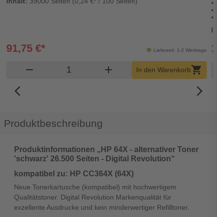
Inhalt:
39000 Seiten (0,24 €* / 100 Seiten)
I
91,75 €*
1
Lieferzeit: 1-2 Werktage
Produkt Warenkorb Menge
remove
add
shopping_cart
In den Warenkorb
arrow_back_ios_new
arrow_forward_ios
Produktbeschreibung
Produktinformationen „HP 64X - alternativer Toner
'schwarz' 26.500 Seiten - Digital Revolution“
kompatibel zu: HP CC364X (64X)
Neue Tonerkartusche (kompatibel) mit hochwertigem
Qualitätstoner. Digital Revolution Markenqualität für
exzellente Ausdrucke und kein minderwertiger Refilltoner.