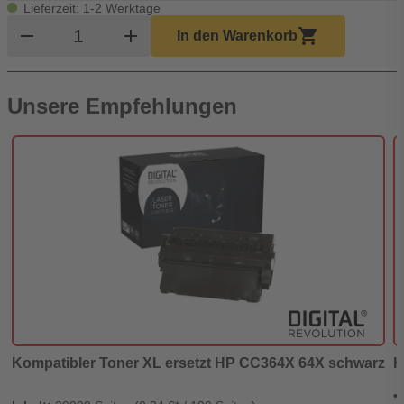
Lieferzeit: 1-2 Werktage
Produkt Warenkorb Menge
remove
add
shopping_cart
In den Warenkorb
Unsere Empfehlungen
Kompatibler Toner XL ersetzt HP CC364X 64X schwarz
H