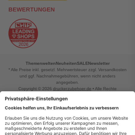
BEWERTUNGEN
Themenwelten
Neuheiten
SALE
Newsletter
* Alle Preise inkl. gesetzl. Mehrwertsteuer zzgl. Versandkosten
und ggf. Nachnahmegebühren, wenn nicht anders
angegeben.
Copyright © 2026
druckerzubehoer.de
• Alle Rechte
vorbehalten •
Impressum
•
Widerrufsbelehrung
Vertrag widerrufen
Druckerzubehoer.de – preiswerte Qualität für Ihr Office
Sie sind auf der Suche nach dem passenden Druckerzubehör
oder Zubehör für das Büro, den Computer oder Ihr
Smartphone? Dann sind Sie bei Druckerzubehoer.de genau