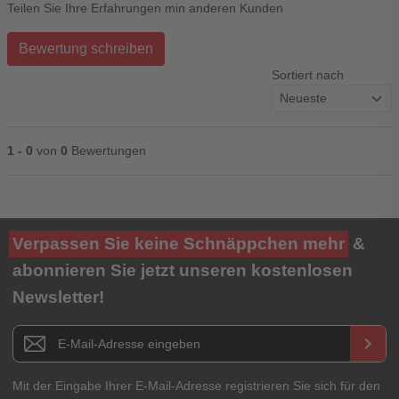
Teilen Sie Ihre Erfahrungen min anderen Kunden
Bewertung schreiben
Sortiert nach
1 - 0
von
0
Bewertungen
Ihre Bewertung**
Verpassen Sie keine Schnäppchen mehr
&
★
★
★
★
★
abonnieren Sie jetzt unseren kostenlosen
Newsletter!
Titel**
E-Mail-Adresse
Newsletter E-Mail Adresse
keyboard_arrow_right
Ihre Erfahrungen**
Ihr Passwort
Mit der Eingabe Ihrer E-Mail-Adresse registrieren Sie sich für den