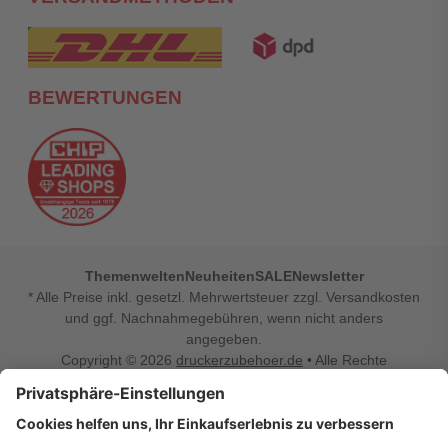
BEWERTUNGEN
Themenwelten
Neuheiten
SALE
Newsletter
* Alle Preise inkl. gesetzl. Mehrwertsteuer zzgl. Versandkosten
und ggf. Nachnahmegebühren, wenn nicht anders
angegeben.
Copyright © 2026
druckerzubehoer.de
• Alle Rechte
vorbehalten •
Impressum
•
Widerrufsbelehrung
Vertrag widerrufen
Druckerzubehoer.de – preiswerte Qualität für Ihr Office