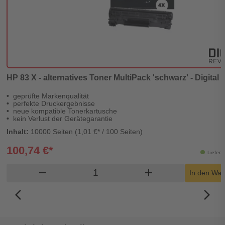
HP 83 X - alternatives Toner MultiPack 'schwarz' - Digital
geprüfte Markenqualität
perfekte Druckergebnisse
neue kompatible Tonerkartusche
kein Verlust der Gerätegarantie
Inhalt:
10000 Seiten (1,01 €* / 100 Seiten)
100,74 €*
Lieferz
Produkt Warenkorb Menge
remove
add
In den War
arrow_back_ios_new
arrow_forward_ios