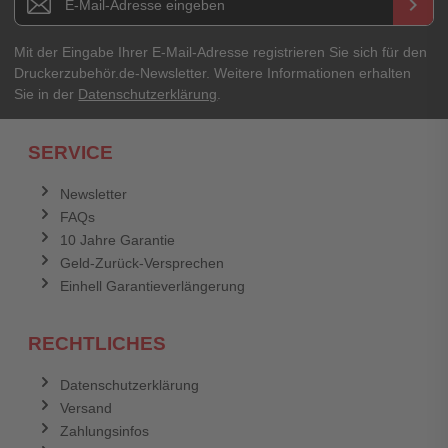
keyboard_arrow_right
Ihre Erfahrungen**
Ihr Passwort
Mit der Eingabe Ihrer E-Mail-Adresse registrieren Sie sich für den
Druckerzubehör.de-Newsletter. Weitere Informationen erhalten
Sie in der
Datenschutzerklärung
.
Ich habe mein Passwort vergessen.
SERVICE
Anmelden
Abbrechen
Newsletter
FAQs
Abbrechen
Bewertung abschicken
10 Jahre Garantie
Geld-Zurück-Versprechen
Einhell Garantieverlängerung
RECHTLICHES
Datenschutzerklärung
Versand
Zahlungsinfos