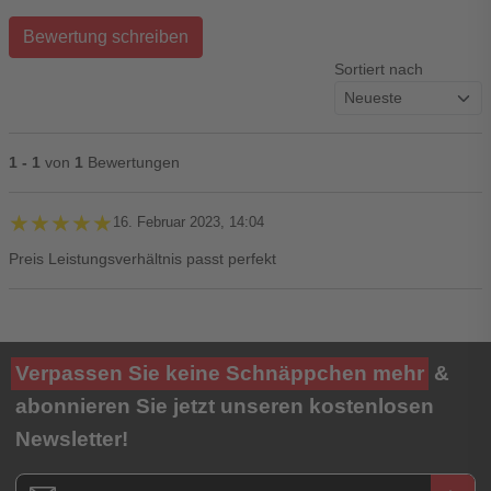
Bewertung schreiben
Sortiert nach
1 - 1
von
1
Bewertungen
★★★★★
★★★★★
16. Februar 2023, 14:04
Preis Leistungsverhältnis passt perfekt
Ihre Bewertung**
Verpassen Sie keine Schnäppchen mehr
&
★
★
★
★
★
abonnieren Sie jetzt unseren kostenlosen
Newsletter!
Titel**
E-Mail-Adresse
Newsletter E-Mail Adresse