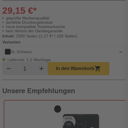
29,15 €*
geprüfte Markenqualität
perfekte Druckergebnisse
neue kompatible Tonerkartusche
kein Verlust der Gerätegarantie
Inhalt:
2500 Seiten (1,17 €* / 100 Seiten)
Varianten
XL Schwarz
Lieferzeit: 1-2 Werktage
Produkt Warenkorb Menge
remove
add
shopping_cart
In den Warenkorb
Unsere Empfehlungen