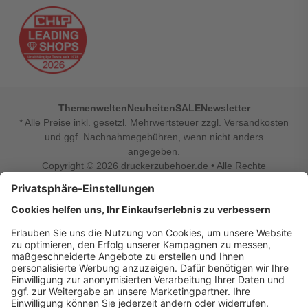
Themenwelten
Neuheiten
SALE
Newsletter
* Alle Preise inkl. gesetzl. Mehrwertsteuer zzgl. Versandkosten
und ggf. Nachnahmegebühren, wenn nicht anders
angegeben.
Copyright © 2026
druckerzubehoer.de
• Alle Rechte
vorbehalten •
Impressum
•
Widerrufsbelehrung
Vertrag widerrufen
Druckerzubehoer.de – preiswerte Qualität für Ihr Office
Sie sind auf der Suche nach dem passenden Druckerzubehör
oder Zubehör für das Büro, den Computer oder Ihr
Smartphone? Dann sind Sie bei Druckerzubehoer.de genau
richtig! Unser breites Sortiment bietet unter anderem Tinte
und Toner für alle gängigen Druckermodelle – großer sowie
kleiner Hersteller. Zugleich sind wir Ihr Online Fachhandel für