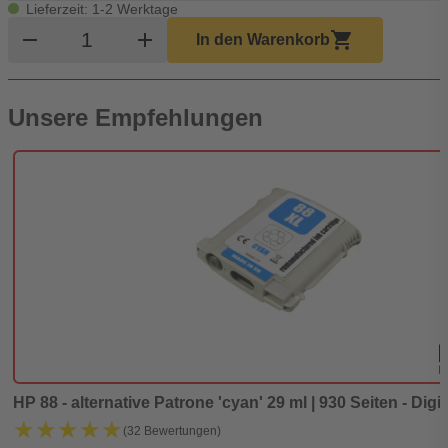
Lieferzeit: 1-2 Werktage
Produkt Warenkorb Menge
remove
add
shopping_cart
In den Warenkorb
Unsere Empfehlungen
HP 88 - alternative Patrone 'cyan' 29 ml | 930 Seiten - Digi
★★★★★
★★★★★
(32 Bewertungen)