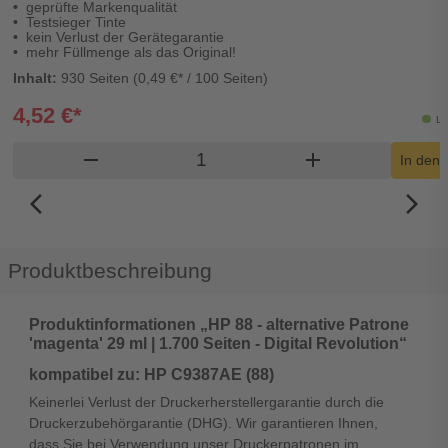
geprüfte Markenqualität
Testsieger Tinte
kein Verlust der Gerätegarantie
mehr Füllmenge als das Original!
Inhalt:
930 Seiten (0,49 €* / 100 Seiten)
4,52 €*
Li
Produkt Warenkorb Menge
remove
add
In den
arrow_back_ios_new
arrow_forward_ios
Produktbeschreibung
Produktinformationen „HP 88 - alternative Patrone
'magenta' 29 ml | 1.700 Seiten - Digital Revolution“
kompatibel zu: HP C9387AE (88)
Keinerlei Verlust der Druckerherstellergarantie durch die
Druckerzubehörgarantie (DHG). Wir garantieren Ihnen,
dass Sie bei Verwendung unser Druckerpatronen im