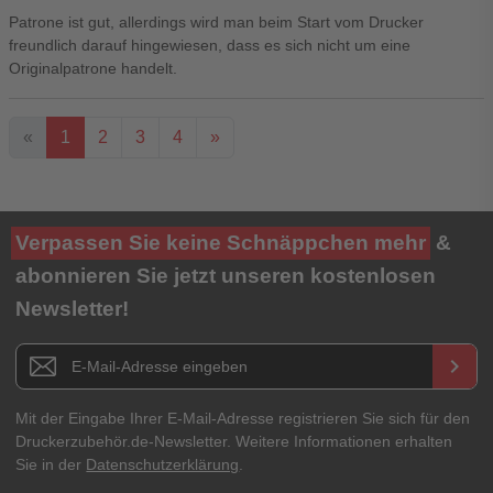
Patrone ist gut, allerdings wird man beim Start vom Drucker
freundlich darauf hingewiesen, dass es sich nicht um eine
Originalpatrone handelt.
«
1
2
3
4
»
Ihre Bewertung**
Verpassen Sie keine Schnäppchen mehr
&
★
★
★
★
★
abonnieren Sie jetzt unseren kostenlosen
Newsletter!
Titel**
E-Mail-Adresse
Newsletter E-Mail Adresse
keyboard_arrow_right
Ihre Erfahrungen**
Ihr Passwort
Mit der Eingabe Ihrer E-Mail-Adresse registrieren Sie sich für den
Druckerzubehör.de-Newsletter. Weitere Informationen erhalten
Sie in der
Datenschutzerklärung
.