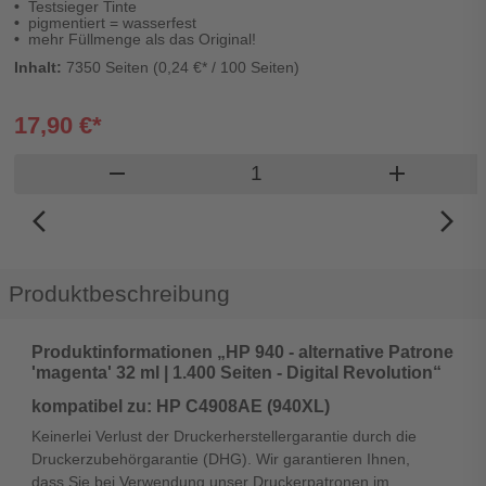
Testsieger Tinte
pigmentiert = wasserfest
mehr Füllmenge als das Original!
Inhalt:
7350 Seiten (0,24 €* / 100 Seiten)
17,90 €*
Produkt Warenkorb Menge
remove
add
arrow_back_ios_new
arrow_forward_ios
Produktbeschreibung
Produktinformationen „HP 940 - alternative Patrone
'magenta' 32 ml | 1.400 Seiten - Digital Revolution“
kompatibel zu: HP C4908AE (940XL)
Keinerlei Verlust der Druckerherstellergarantie durch die
Druckerzubehörgarantie (DHG). Wir garantieren Ihnen,
dass Sie bei Verwendung unser Druckerpatronen im