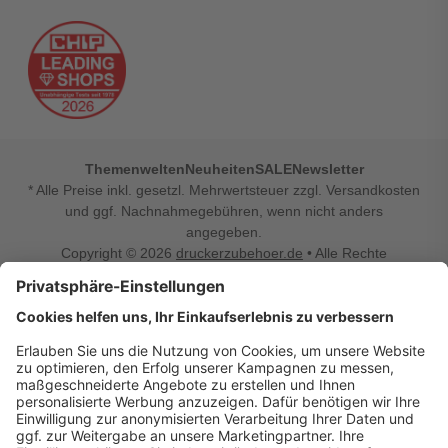
Themenwelten
Neuheiten
SALE
Newsletter
* Alle Preise inkl. gesetzl. Mehrwertsteuer zzgl. Versandkosten
und ggf. Nachnahmegebühren, wenn nicht anders
angegeben.
Copyright © 2026
druckerzubehoer.de
• Alle Rechte
vorbehalten •
Impressum
•
Widerrufsbelehrung
Vertrag widerrufen
Druckerzubehoer.de – preiswerte Qualität für Ihr Office
Sie sind auf der Suche nach dem passenden Druckerzubehör
oder Zubehör für das Büro, den Computer oder Ihr
Smartphone? Dann sind Sie bei Druckerzubehoer.de genau
richtig! Unser breites Sortiment bietet unter anderem Tinte
und Toner für alle gängigen Druckermodelle – großer sowie