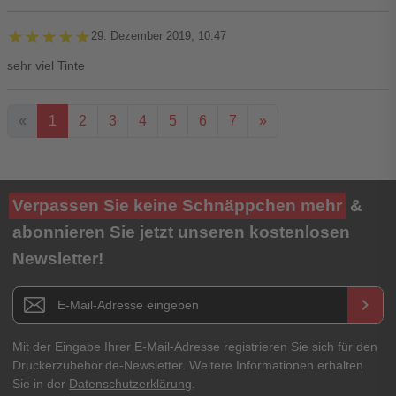
★★★★★
★★★★★
29. Dezember 2019, 10:47
sehr viel Tinte
«
1
2
3
4
5
6
7
»
Ihre Bewertung**
Verpassen Sie keine Schnäppchen mehr
&
★
★
★
★
★
abonnieren Sie jetzt unseren kostenlosen
Newsletter!
Titel**
E-Mail-Adresse
Newsletter E-Mail Adresse
keyboard_arrow_right
Ihre Erfahrungen**
Ihr Passwort
Mit der Eingabe Ihrer E-Mail-Adresse registrieren Sie sich für den
Druckerzubehör.de-Newsletter. Weitere Informationen erhalten
Sie in der
Datenschutzerklärung
.