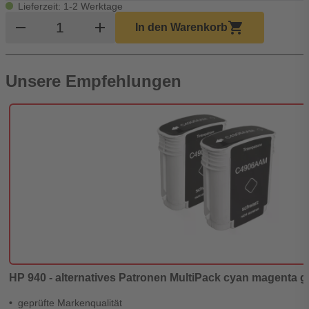
Lieferzeit: 1-2 Werktage
Produkt Warenkorb Menge
remove
add
shopping_cart
In den Warenkorb
Unsere Empfehlungen
HP 940 - alternatives Patronen MultiPack cyan magenta gel
geprüfte Markenqualität