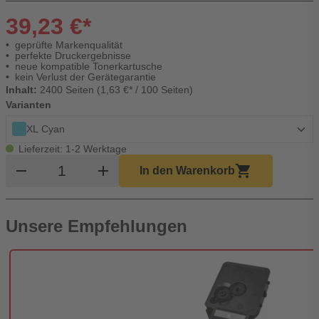
39,23 €*
geprüfte Markenqualität
perfekte Druckergebnisse
neue kompatible Tonerkartusche
kein Verlust der Gerätegarantie
Inhalt:
2400 Seiten (1,63 €* / 100 Seiten)
Varianten
XL Cyan
Lieferzeit: 1-2 Werktage
Produkt Warenkorb Menge
remove
add
shopping_cart
In den Warenkorb
Unsere Empfehlungen