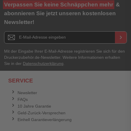
Ihre Bewertung**
Verpassen Sie keine Schnäppchen mehr
&
★
★
★
★
★
abonnieren Sie jetzt unseren kostenlosen
Newsletter!
Titel**
E-Mail-Adresse
Newsletter E-Mail Adresse
keyboard_arrow_right
Ihre Erfahrungen**
Ihr Passwort
Mit der Eingabe Ihrer E-Mail-Adresse registrieren Sie sich für den
Druckerzubehör.de-Newsletter. Weitere Informationen erhalten
Sie in der
Datenschutzerklärung
.
Ich habe mein Passwort vergessen.
SERVICE
Anmelden
Abbrechen
Newsletter
FAQs
Abbrechen
Bewertung abschicken
10 Jahre Garantie
Geld-Zurück-Versprechen
Einhell Garantieverlängerung