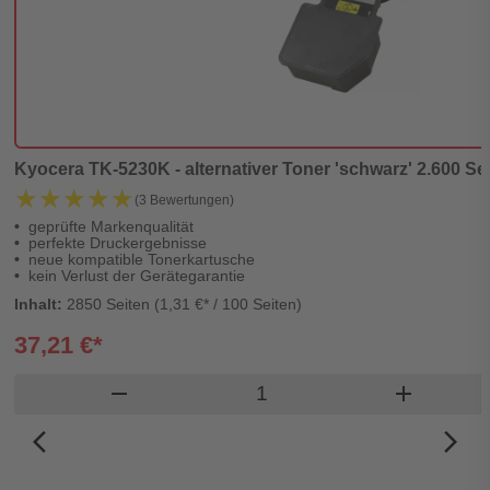
Kyocera TK-5230K - alternativer Toner 'schwarz' 2.600 Sei
★★★★★
★★★★★
(3 Bewertungen)
geprüfte Markenqualität
perfekte Druckergebnisse
neue kompatible Tonerkartusche
kein Verlust der Gerätegarantie
Inhalt:
2850 Seiten (1,31 €* / 100 Seiten)
37,21 €*
Produkt Warenkorb Meng
remove
add
arrow_back_ios_new
arrow_forward_ios