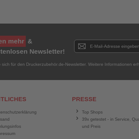
Anmelden
Abbrechen
en mehr
&
Newsletter E-Mail Adresse
stenlosen Newsletter!
e sich für den Druckerzubehör.de-Newsletter. Weitere Informationen erh
TLICHES
PRESSE
enschutzerklärung
Top Shops
rsand
39x getestet - in Service, Qua
lungsinfos
und Preis
pressum