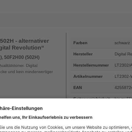
02H - alternativer
Farben
schwarz
gital Revolution“
Hersteller
Digital R
), 50F2H00 (502H)
Herstellernummer
LT2302/
litätstoner. Digital
ucke und kein minderwertiger
Artikelnummer
LT2302-
EAN
4255872
Seitenergiebigkeit
bis zu 5
Beschreibung
Lexmark 5
Seiten - 
Art
kompatib