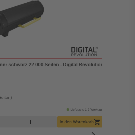
ner schwarz 22.000 Seiten - Digital Revolution
Seiten)
Lieferzeit: 1-2 Werktage
kt Warenkorb Menge
add
shopping_cart
In den Warenkorb