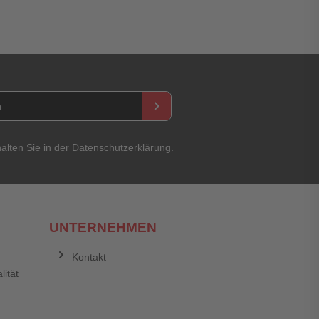
keyboard_arrow_right
Abbrechen
Bewertung abschicken
alten Sie in der
Datenschutzerklärung
.
UNTERNEHMEN
Kontakt
lität