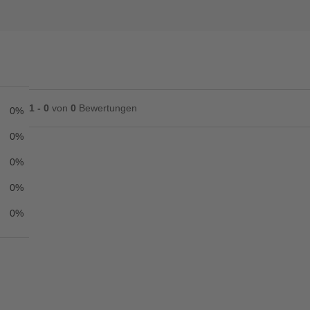
1 - 0
von
0
Bewertungen
0%
0%
0%
Ihre Bewertung**
0%
★
★
★
★
★
0%
Titel**
E-Mail-Adresse
Ihr P
Ihre Erfahrungen**
Ich habe mein Passwort vergessen.