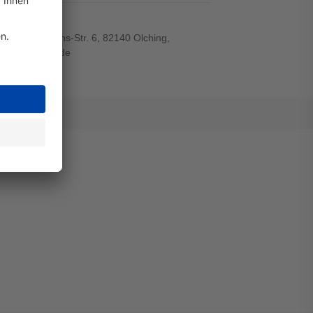
r-von-Siemens-Str. 6, 82140 Olching,
wiegand-gmbh.de