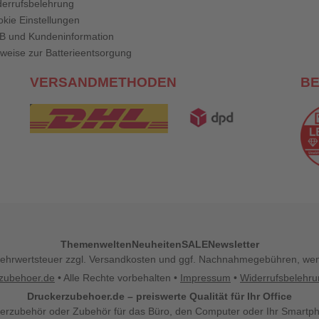
errufsbelehrung
kie Einstellungen
B und Kundeninformation
weise zur Batterieentsorgung
VERSANDMETHODEN
B
Themenwelten
Neuheiten
SALE
Newsletter
l. Mehrwertsteuer zzgl. Versandkosten und ggf. Nachnahmegebühren, w
zubehoer.de
• Alle Rechte vorbehalten •
Impressum
•
Widerrufsbelehr
Druckerzubehoer.de – preiswerte Qualität für Ihr Office
erzubehör oder Zubehör für das Büro, den Computer oder Ihr Smartp