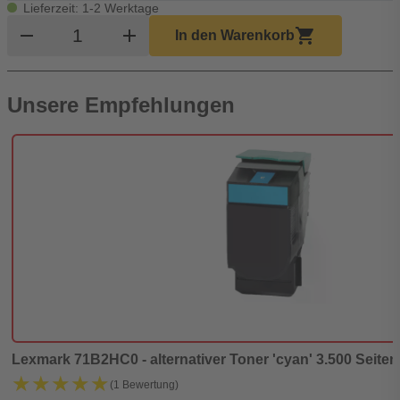
Lieferzeit: 1-2 Werktage
Produkt Warenkorb Menge
remove
add
shopping_cart
In den Warenkorb
Unsere Empfehlungen
Lexmark 71B2HC0 - alternativer Toner 'cyan' 3.500 Seiten 
★★★★★
★★★★★
(1 Bewertung)