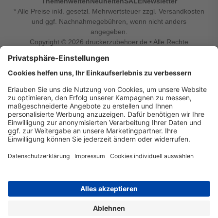
Themenwelten
Neuheiten
SALE
Newsletter
* Alle Preise inkl. gesetzl. Mehrwertsteuer zzgl. Versandkosten
und ggf. Nachnahmegebühren, wenn nicht anders
angegeben.
Copyright © 2026
druckerzubehoer.de
• Alle Rechte
vorbehalten •
Impressum
•
Widerrufsbelehrung
Vertrag widerrufen
Druckerzubehoer.de – preiswerte Qualität für Ihr Office
Sie sind auf der Suche nach dem passenden Druckerzubehör
oder Zubehör für das Büro, den Computer oder Ihr
Smartphone? Dann sind Sie bei Druckerzubehoer.de genau
richtig! Unser breites Sortiment bietet unter anderem Tinte
und Toner für alle gängigen Druckermodelle – großer sowie
kleiner Hersteller. Zugleich sind wir Ihr Online Fachhandel für
allerlei Elektro- und Bürozubehör. Sie möchten Ihr Büro
einrichten, die Werkstatt ausstatten oder den Alltag mit
kleinen Highlights aufpeppen? Neben Bürobedarf und allem,
was Ihren Arbeitsplatz noch komfortabler macht, finden Sie
bei uns auch Bastelspaß, Schulbedarf, Beleuchtung,
Autozubehör, Freizeit- und Küchengadgets sowie vieles mehr
für die ganze Familie. Entdecken Sie günstige Angebote und