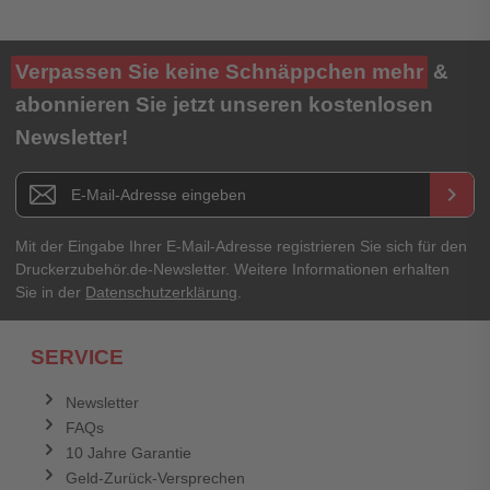
Ihre Bewertung**
Verpassen Sie keine Schnäppchen mehr
&
★
★
★
★
★
abonnieren Sie jetzt unseren kostenlosen
Newsletter!
Titel**
E-Mail-Adresse
Newsletter E-Mail Adresse
keyboard_arrow_right
Ihre Erfahrungen**
Ihr Passwort
Mit der Eingabe Ihrer E-Mail-Adresse registrieren Sie sich für den
Druckerzubehör.de-Newsletter. Weitere Informationen erhalten
Sie in der
Datenschutzerklärung
.
Ich habe mein Passwort vergessen.
SERVICE
Anmelden
Abbrechen
Newsletter
FAQs
Abbrechen
Bewertung abschicken
10 Jahre Garantie
Geld-Zurück-Versprechen