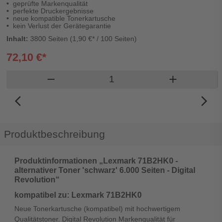
geprüfte Markenqualität
perfekte Druckergebnisse
neue kompatible Tonerkartusche
kein Verlust der Gerätegarantie
Inhalt:
3800 Seiten (1,90 €* / 100 Seiten)
72,10 €*
Produkt Warenkorb Menge
remove
add
arrow_back_ios_new
arrow_forward_ios
Produktbeschreibung
Produktinformationen „Lexmark 71B2HK0 -
alternativer Toner 'schwarz' 6.000 Seiten - Digital
Revolution“
kompatibel zu: Lexmark 71B2HK0
Neue Tonerkartusche (kompatibel) mit hochwertigem
Qualitätstoner. Digital Revolution Markenqualität für