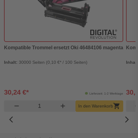
Kompatible Trommel ersetzt Oki 46484106 magenta
Komp
Inhalt:
30000 Seiten (0,10 €* / 100 Seiten)
Inhal
30,24 €*
30,
Lieferzeit: 1-2 Werktage
Produkt Warenkorb Menge
remove
add
shopping_cart
rem
In den Warenkorb
arrow_back_ios_new
arrow_forward_ios