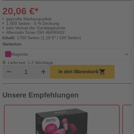
20,06 €*
geprüfte Markenqualität
1.500 Seiten - 5 % Deckung
kein Verlust der Gerätegarantie
Alternativ Toner OKI 46490402
Inhalt:
1700 Seiten (1,18 €* / 100 Seiten)
Varianten
Magenta
Lieferzeit: 1-2 Werktage
Produkt Warenkorb Menge
remove
add
shopping_cart
In den Warenkorb
Unsere Empfehlungen