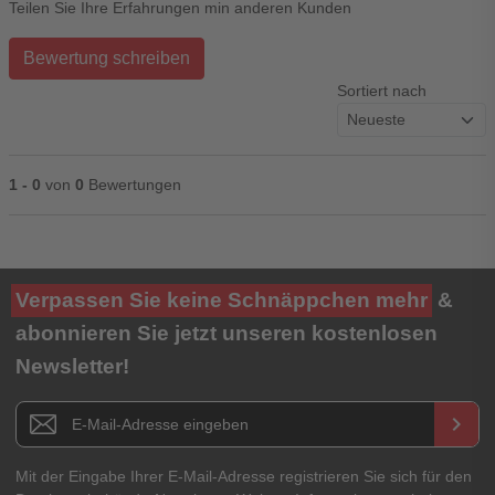
Teilen Sie Ihre Erfahrungen min anderen Kunden
Bewertung schreiben
Sortiert nach
1 - 0
von
0
Bewertungen
Ihre Bewertung**
Verpassen Sie keine Schnäppchen mehr
&
★
★
★
★
★
abonnieren Sie jetzt unseren kostenlosen
Newsletter!
Titel**
E-Mail-Adresse
Newsletter E-Mail Adresse
keyboard_arrow_right
Ihre Erfahrungen**
Ihr Passwort
Mit der Eingabe Ihrer E-Mail-Adresse registrieren Sie sich für den