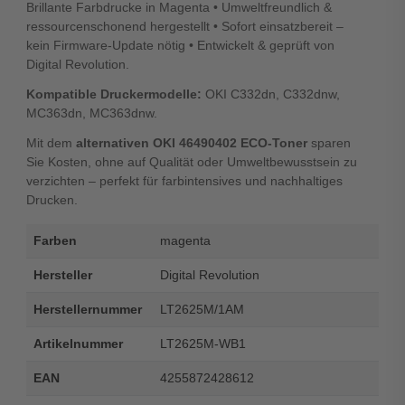
Brillante Farbdrucke in Magenta • Umweltfreundlich &
ressourcenschonend hergestellt • Sofort einsatzbereit –
kein Firmware-Update nötig • Entwickelt & geprüft von
Digital Revolution.
Kompatible Druckermodelle:
OKI C332dn, C332dnw,
MC363dn, MC363dnw.
Mit dem
alternativen OKI 46490402 ECO-Toner
sparen
Sie Kosten, ohne auf Qualität oder Umweltbewusstsein zu
verzichten – perfekt für farbintensives und nachhaltiges
Drucken.
Farben
magenta
Hersteller
Digital Revolution
Herstellernummer
LT2625M/1AM
Artikelnummer
LT2625M-WB1
EAN
4255872428612