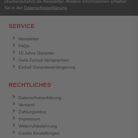
Druckerzubehör.de-Newsletter. Weitere Informationen erhalten
Sie in der
Datenschutzerklärung
.
Ich habe mein Passwort vergessen.
SERVICE
Anmelden
Abbrechen
Newsletter
FAQs
Abbrechen
Bewertung abschicken
10 Jahre Garantie
Geld-Zurück-Versprechen
Einhell Garantieverlängerung
RECHTLICHES
Datenschutzerklärung
Versand
Zahlungsinfos
Impressum
Widerrufsbelehrung
Cookie Einstellungen