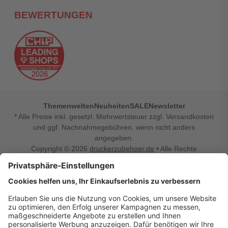
BEWERTUNGEN
Themenwelten
Neuheiten
SALE
Newsletter
* Alle Preise inkl. gesetzl. Mehrwertsteuer zzgl. Versandkosten
und ggf. Nachnahmegebühren, wenn nicht anders
angegeben.
Copyright © 2026
druckerzubehoer.de
• Alle Rechte
vorbehalten •
Impressum
•
Widerrufsbelehrung
Vertrag widerrufen
Druckerzubehoer.de – preiswerte Qualität für Ihr Office
Sie sind auf der Suche nach dem passenden Druckerzubehör
oder Zubehör für das Büro, den Computer oder Ihr
Smartphone? Dann sind Sie bei Druckerzubehoer.de genau