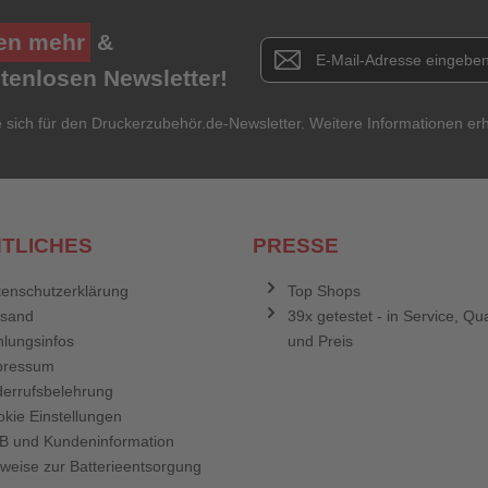
en mehr
&
Newsletter E-Mail Adresse
stenlosen Newsletter!
e sich für den Druckerzubehör.de-Newsletter. Weitere Informationen erh
TLICHES
PRESSE
enschutzerklärung
Top Shops
rsand
39x getestet - in Service, Qua
lungsinfos
und Preis
pressum
errufsbelehrung
kie Einstellungen
B und Kundeninformation
weise zur Batterieentsorgung