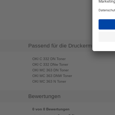
Passend für die Druckermodelle
OKI C 332 DN Toner
OKI C 332 DNw Toner
OKI MC 363 DN Toner
OKI MC 363 DNW Toner
OKI MC 363 N Toner
Bewertungen
0 von 0 Bewertungen