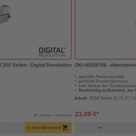
.200 Seiten - Digital Revolution
OKI 46508709 - alternativer
geprüfte Markenqualität
perfekte Druckergebnisse
kein Verlust der Gerätegarant
Nachhaltig aufbereitet, der
Inhalt:
3250 Seiten (0,71 €* / 1
23,09 €*
Lieferzeit: 1-2 Werktage
orb Menge
Pr
d
shopping_cart
remove
In den Warenkorb