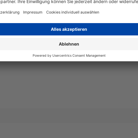
Art
kompatib
Angaben zum Hersteller
Wiegand & Partner GmbH, Werne
Deutschland, E-Mail: service@