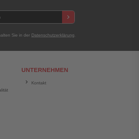
keyboard_arrow_right
Abbrechen
Bewertung abschicken
alten Sie in der
Datenschutzerklärung
.
UNTERNEHMEN
Kontakt
lität