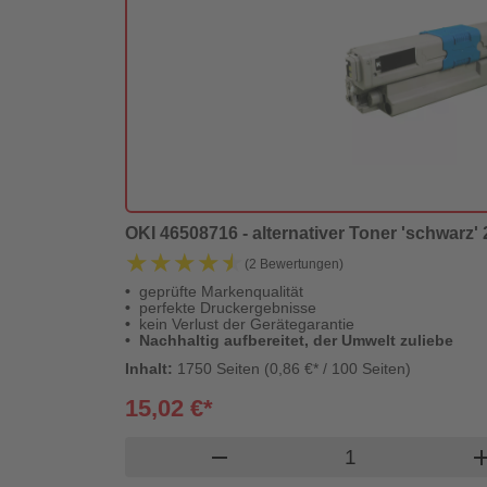
ital Revolution
OKI 46508716 - alternativer Toner 'schwarz' 2
★★★★★
★★★★★
(2 Bewertungen)
geprüfte Markenqualität
perfekte Druckergebnisse
kein Verlust der Gerätegarantie
Nachhaltig aufbereitet, der Umwelt zuliebe
Inhalt:
1750 Seiten (0,86 €* / 100 Seiten)
15,02 €*
Lieferzeit: 1-2 Werktage
Produkt Warenk
shopping_cart
remove
ad
n Warenkorb