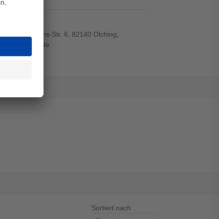
el
r-von-Siemens-Str. 6, 82140 Olching,
wiegand-gmbh.de
Sortiert nach