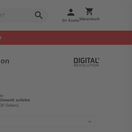
shopping_cart
person
search
Warenkorb
Ihr Konto
r
ion
ie
 Umwelt zuliebe
00 Seiten)