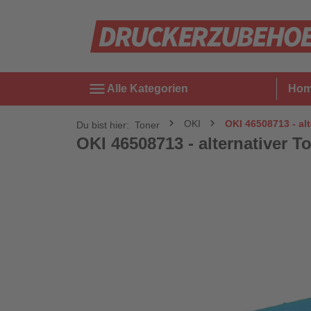
menu
Alle Kategorien
Ho
OKI
OKI 46508713 - alt
Du bist hier:
Toner
OKI 46508713 - alternativer To