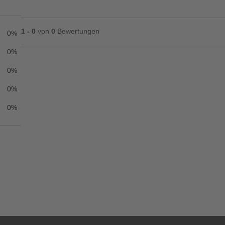
1 - 0
von
0
Bewertungen
0%
0%
0%
Ihre Bewertung**
0%
★
★
★
★
★
0%
Titel**
E-Mail-Adresse
Ihr P
Ihre Erfahrungen**
Ich habe mein Passwort vergessen.
Anmelden
Abbrechen