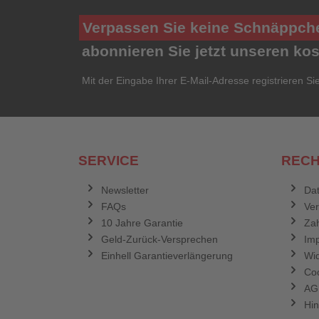
Verpassen Sie keine Schnäppch
abonnieren Sie jetzt unseren ko
Mit der Eingabe Ihrer E-Mail-Adresse registrieren Si
SERVICE
RECH
Newsletter
Dat
FAQs
Ve
10 Jahre Garantie
Zah
Geld-Zurück-Versprechen
Im
Einhell Garantieverlängerung
Wid
Coo
AG
Hin