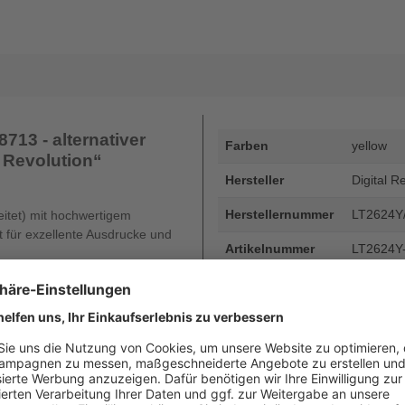
713 - alternativer
Farben
yellow
l Revolution“
Hersteller
Digital R
Herstellernummer
LT2624Y
eitet) mit hochwertigem
ät für exzellente Ausdrucke und
Artikelnummer
LT2624Y
EAN
4255872
Seitenergiebigkeit
bis zu 1
Beschreibung
OKI 46508
Digital R