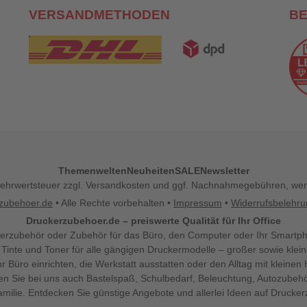
VERSANDMETHODEN
B
Themenwelten
Neuheiten
SALE
Newsletter
l. Mehrwertsteuer zzgl. Versandkosten und ggf. Nachnahmegebühren, w
zubehoer.de
• Alle Rechte vorbehalten •
Impressum
•
Widerrufsbelehr
Druckerzubehoer.de – preiswerte Qualität für Ihr Office
erzubehör oder Zubehör für das Büro, den Computer oder Ihr Smartp
 Tinte und Toner für alle gängigen Druckermodelle – großer sowie klein
Ihr Büro einrichten, die Werkstatt ausstatten oder den Alltag mit klein
den Sie bei uns auch Bastelspaß, Schulbedarf, Beleuchtung, Autozubehö
milie. Entdecken Sie günstige Angebote und allerlei Ideen auf Drucke