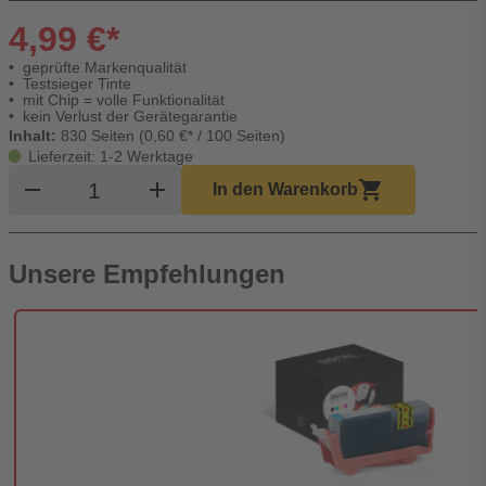
4,99 €*
geprüfte Markenqualität
Testsieger Tinte
mit Chip = volle Funktionalität
kein Verlust der Gerätegarantie
Inhalt:
830 Seiten (0,60 €* / 100 Seiten)
Lieferzeit: 1-2 Werktage
Produkt Warenkorb Menge
remove
add
shopping_cart
In den Warenkorb
Unsere Empfehlungen