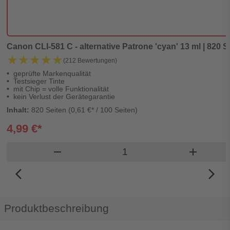
Canon CLI-581 C - alternative Patrone 'cyan' 13 ml | 820 Se
★★★★★
★★★★★
(212 Bewertungen)
geprüfte Markenqualität
Testsieger Tinte
mit Chip = volle Funktionalität
kein Verlust der Gerätegarantie
Inhalt:
820 Seiten (0,61 €* / 100 Seiten)
4,99 €*
Produkt Warenkorb Meng
remove
add
arrow_back_ios_new
arrow_forward_ios
Produktbeschreibung