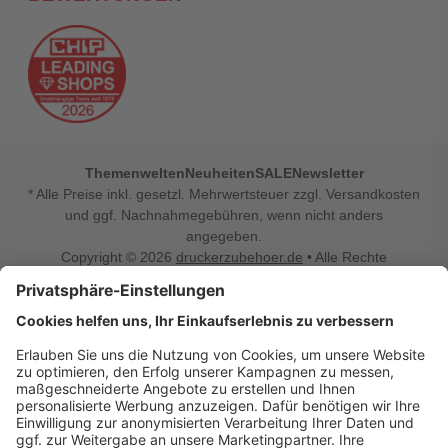
Themenwelten
Neuheiten
SALE
Newsletter
* Alle Preise inkl. gesetzl. Mehrwertsteuer zzgl. Versandkosten
und ggf. Nachnahmegebühren, wenn nicht anders
angegeben.
Copyright © 2026
druckerzubehoer.de
• Alle Rechte
vorbehalten •
Impressum
•
Widerrufsbelehrung
Vertrag widerrufen
Druckerzubehoer.de – preiswerte Qualität für Ihr Office
Sie sind auf der Suche nach dem passenden Druckerzubehör
oder Zubehör für das Büro, den Computer oder Ihr
Smartphone? Dann sind Sie bei Druckerzubehoer.de genau
richtig! Unser breites Sortiment bietet unter anderem Tinte
und Toner für alle gängigen Druckermodelle – großer sowie