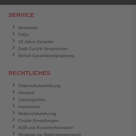
Ich habe mein Passwort vergessen.
SERVICE
Anmelden
Abbrechen
Newsletter
FAQs
Abbrechen
Bewertung abschicken
10 Jahre Garantie
Geld-Zurück-Versprechen
Einhell Garantieverlängerung
RECHTLICHES
Datenschutzerklärung
Versand
Zahlungsinfos
Impressum
Widerrufsbelehrung
Cookie Einstellungen
AGB und Kundeninformation
Hinweise zur Batterieentsorgung