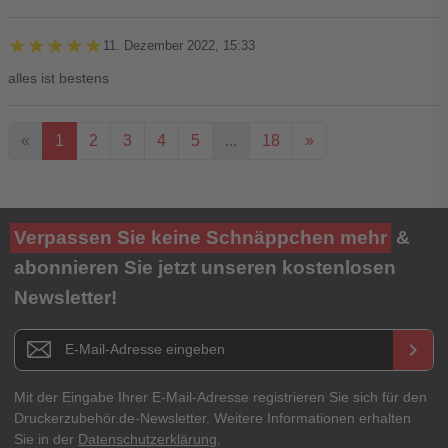
★★★★★
★★★★★
11. Dezember 2022, 15:33
alles ist bestens
«
1
2
3
4
5
...
18
»
Ihre Bewertung**
Verpassen Sie keine Schnäppchen mehr
&
★
★
★
★
★
abonnieren Sie jetzt unseren kostenlosen
Newsletter!
Titel**
E-Mail-Adresse
Newsletter E-Mail Adresse
keyboard_arrow_right
Ihre Erfahrungen**
Ihr Passwort
Mit der Eingabe Ihrer E-Mail-Adresse registrieren Sie sich für den
Druckerzubehör.de-Newsletter. Weitere Informationen erhalten
Sie in der
Datenschutzerklärung
.