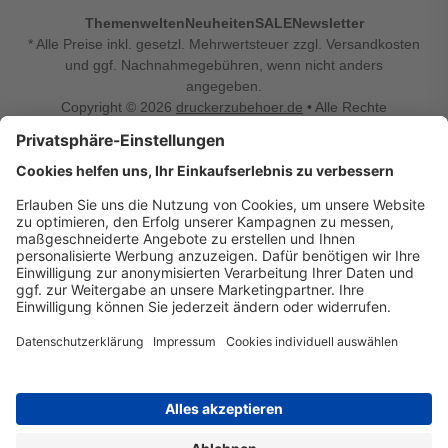
Themenwelten
Neuheiten
SALE
Newsletter
* Alle Preise inkl. gesetzl. Mehrwertsteuer zzgl. Versandkosten
und ggf. Nachnahmegebühren, wenn nicht anders
angegeben.
Copyright © 2026
druckerzubehoer.de
• Alle Rechte
vorbehalten •
Impressum
•
Widerrufsbelehrung
Vertrag widerrufen
Druckerzubehoer.de – preiswerte Qualität für Ihr Office
Sie sind auf der Suche nach dem passenden Druckerzubehör
oder Zubehör für das Büro, den Computer oder Ihr
Smartphone? Dann sind Sie bei Druckerzubehoer.de genau
richtig! Unser breites Sortiment bietet unter anderem Tinte
und Toner für alle gängigen Druckermodelle – großer sowie
kleiner Hersteller. Zugleich sind wir Ihr Online Fachhandel für
allerlei Elektro- und Bürozubehör. Sie möchten Ihr Büro
einrichten, die Werkstatt ausstatten oder den Alltag mit
kleinen Highlights aufpeppen? Neben Bürobedarf und allem,
was Ihren Arbeitsplatz noch komfortabler macht, finden Sie
bei uns auch Bastelspaß, Schulbedarf, Beleuchtung,
Autozubehör, Freizeit- und Küchengadgets sowie vieles mehr