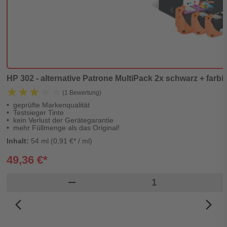
HP 302 - alternative Patrone MultiPack 2x schwarz + farbig'
★★★★★
★★★★★
(1 Bewertung)
geprüfte Markenqualität
Testsieger Tinte
kein Verlust der Gerätegarantie
mehr Füllmenge als das Original!
Inhalt:
54 ml (0,91 €* / ml)
49,36 €*
Produkt Warenkor
remove
arrow_back_ios_new
arrow_forward_ios