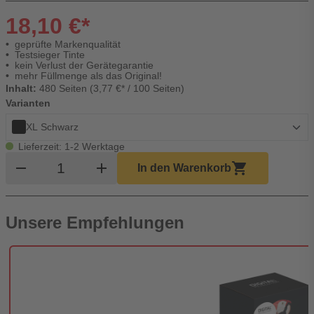
18,10 €*
geprüfte Markenqualität
Testsieger Tinte
kein Verlust der Gerätegarantie
mehr Füllmenge als das Original!
Inhalt:
480 Seiten (3,77 €* / 100 Seiten)
Varianten
XL Schwarz
Lieferzeit: 1-2 Werktage
Produkt Warenkorb Menge
remove
add
shopping_cart
In den Warenkorb
Unsere Empfehlungen