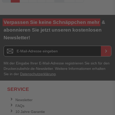
Ihre Bewertung**
Verpassen Sie keine Schnäppchen mehr
&
★
★
★
★
★
abonnieren Sie jetzt unseren kostenlosen
Newsletter!
Titel**
E-Mail-Adresse
Newsletter E-Mail Adresse
keyboard_arrow_right
Ihre Erfahrungen**
Ihr Passwort
Mit der Eingabe Ihrer E-Mail-Adresse registrieren Sie sich für den
Druckerzubehör.de-Newsletter. Weitere Informationen erhalten
Sie in der
Datenschutzerklärung
.
Ich habe mein Passwort vergessen.
SERVICE
Anmelden
Abbrechen
Newsletter
FAQs
Abbrechen
Bewertung abschicken
10 Jahre Garantie