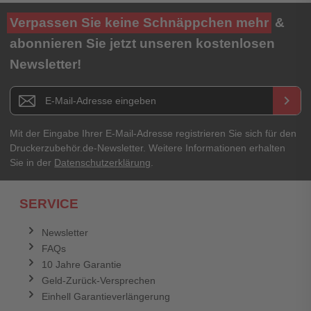
Ihre Bewertung**
Verpassen Sie keine Schnäppchen mehr
&
★
★
★
★
★
abonnieren Sie jetzt unseren kostenlosen
Newsletter!
Titel**
E-Mail-Adresse
Newsletter E-Mail Adresse
keyboard_arrow_right
Ihre Erfahrungen**
Ihr Passwort
Mit der Eingabe Ihrer E-Mail-Adresse registrieren Sie sich für den
Druckerzubehör.de-Newsletter. Weitere Informationen erhalten
Sie in der
Datenschutzerklärung
.
Ich habe mein Passwort vergessen.
SERVICE
Anmelden
Abbrechen
Newsletter
FAQs
Abbrechen
Bewertung abschicken
10 Jahre Garantie
Geld-Zurück-Versprechen
Einhell Garantieverlängerung