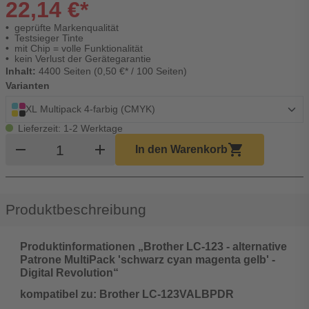
22,14 €*
geprüfte Markenqualität
Testsieger Tinte
mit Chip = volle Funktionalität
kein Verlust der Gerätegarantie
Inhalt:
4400 Seiten (0,50 €* / 100 Seiten)
Varianten
XL Multipack 4-farbig (CMYK)
Lieferzeit: 1-2 Werktage
Produkt Warenkorb Menge
remove
add
shopping_cart
In den Warenkorb
Produktbeschreibung
Produktinformationen „Brother LC-123 - alternative
Patrone MultiPack 'schwarz cyan magenta gelb' -
Digital Revolution“
kompatibel zu: Brother LC-123VALBPDR