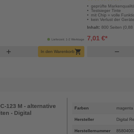
geprüfte Markenqualit
Testsieger Tinte
mit Chip = volle Funkti
kein Verlust der Gerät
Inhalt:
800 Seiten (0,88 
7,01 €*
Lieferzeit: 1-2 Werktage
nkorb Menge
add
shopping_cart
remove
In den Warenkorb
-123 M - alternative
Farben
magenta
en - Digital
Hersteller
Digital R
Herstellernummer
8580400