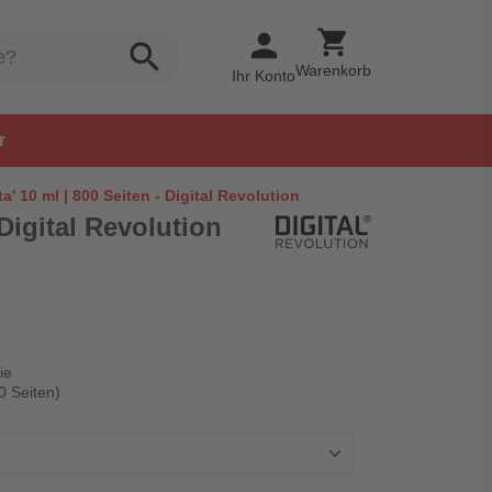
shopping_cart
person
search
Warenkorb
Ihr Konto
r
' 10 ml | 800 Seiten - Digital Revolution
Digital Revolution
ie
0 Seiten)