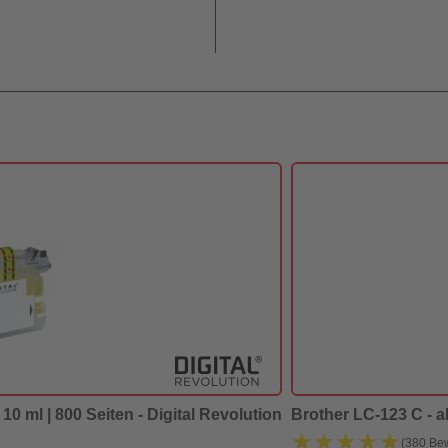
10 ml | 800 Seiten - Digital Revolution
Brother LC-123 C - al
★★★★★
★★★★★
(380 Be