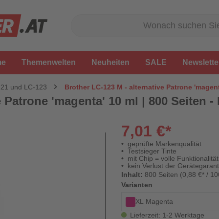
me
Themenwelten
Neuheiten
SALE
Newslette
121 und LC-123
Brother LC-123 M - alternative Patrone 'magenta
 Patrone 'magenta' 10 ml | 800 Seiten - 
7,01 €*
geprüfte Markenqualität
Testsieger Tinte
mit Chip = volle Funktionalität
kein Verlust der Gerätegarant
Inhalt:
800 Seiten (0,88 €* / 10
Varianten
XL Magenta
Lieferzeit: 1-2 Werktage