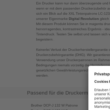
Ein Drucker kann nur dann überzeugende und h
wenn er mit dem passenden Druckerzubehör ausg
sich ein Blick auf die XXL Tintenpatrone LC-1
unserer Eigenmarke
Digital Revolution
gleich
Mit diesem Produkt können Sie in magenta druc
hervorragendes, kontrastreiches Ergebnis - ide
Tintendruck. Testen Sie selbst und lassen sich
begeistern.
Keinerlei Verlust der Druckerherstellergarantie 
Druckerzubehörgarantie (DHG). Wir garantieren
Verwendung unser Druckerpatronen im Rahmen
Bedingungen niemals vorzeitig die Herstellerga
gesetzlichen Gewährleistungsrechte verlieren 
werden.
Passend für die Druckermodelle
Brother DCP-J 132 W Patrone