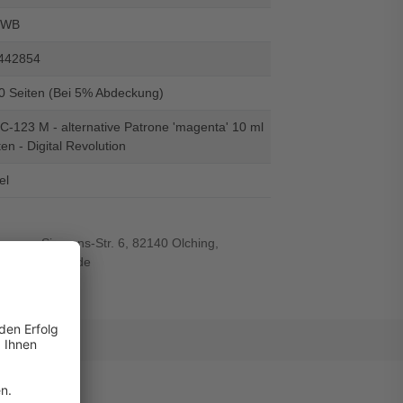
-WB
442854
00 Seiten (Bei 5% Abdeckung)
C-123 M - alternative Patrone 'magenta' 10 ml
ten - Digital Revolution
el
r-von-Siemens-Str. 6, 82140 Olching,
wiegand-gmbh.de