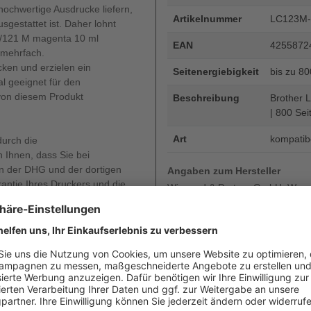
ochwertige Ausdrucke liefern,
Artikelnummer
LC123M
estattet ist. Daher lohnt
23/121 M magenta 10 ml
EAN
4255872
 mehrfach.
ken und erzielen ein
Seitenergiebigkeit
bis zu 8
al geeignet für den
 von diesem Produkt
Beschreibung
Brother L
| 800 Sei
Art
kompatib
durch die
 Ihnen, dass Sie bei
 der DHG und der dortigen
Angaben zum Hersteller
rantie Ihres Druckers und die
Wiegand & Partner GmbH, Werne
oder diese auch nur gemindert
Deutschland, E-Mail: service@