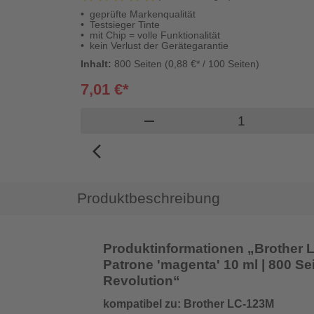
geprüfte Markenqualität
Testsieger Tinte
mit Chip = volle Funktionalität
kein Verlust der Gerätegarantie
Inhalt:
800 Seiten (0,88 €* / 100 Seiten)
7,01 €*
Produkt Ware
remove
arrow_back_ios_new
Produktbeschreibung
Produktinformationen „Brother LC
Patrone 'magenta' 10 ml | 800 Seit
Revolution“
kompatibel zu: Brother LC-123M