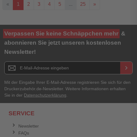
«
1
2
3
4
5
...
25
»
Ihre Bewertung**
Verpassen Sie keine Schnäppchen mehr
&
★
★
★
★
★
abonnieren Sie jetzt unseren kostenlosen
Newsletter!
Titel**
E-Mail-Adresse
Newsletter E-Mail Adresse
keyboard_arrow_right
Ihre Erfahrungen**
Ihr Passwort
Mit der Eingabe Ihrer E-Mail-Adresse registrieren Sie sich für den
Druckerzubehör.de-Newsletter. Weitere Informationen erhalten
Sie in der
Datenschutzerklärung
.
Ich habe mein Passwort vergessen.
SERVICE
Anmelden
Abbrechen
Newsletter
FAQs
Abbrechen
Bewertung abschicken