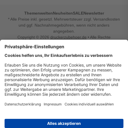
Themenwelten
Neuheiten
SALE
Newsletter
* Alle Preise inkl. gesetzl. Mehrwertsteuer zzgl. Versandkosten
und ggf. Nachnahmegebühren, wenn nicht anders
angegeben.
Copyright © 2026
druckerzubehoer.de
• Alle Rechte
vorbehalten •
Impressum
•
Widerrufsbelehrung
Vertrag widerrufen
Druckerzubehoer.de – preiswerte Qualität für Ihr Office
Sie sind auf der Suche nach dem passenden Druckerzubehör
oder Zubehör für das Büro, den Computer oder Ihr
Smartphone? Dann sind Sie bei Druckerzubehoer.de genau
richtig! Unser breites Sortiment bietet unter anderem Tinte
und Toner für alle gängigen Druckermodelle – großer sowie
kleiner Hersteller. Zugleich sind wir Ihr Online Fachhandel für
allerlei Elektro- und Bürozubehör. Sie möchten Ihr Büro
einrichten, die Werkstatt ausstatten oder den Alltag mit
kleinen Highlights aufpeppen? Neben Bürobedarf und allem,
was Ihren Arbeitsplatz noch komfortabler macht, finden Sie
bei uns auch Bastelspaß, Schulbedarf, Beleuchtung,