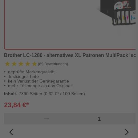
Brother LC-1280 - alternatives XL Patronen MultiPack 'sc
★★★★★
★★★★★
(69 Bewertungen)
geprüfte Markenqualität
Testsieger Tinte
kein Verlust der Gerätegarantie
mehr Füllmenge als das Original!
Inhalt:
7390 Seiten (0,32 €* / 100 Seiten)
23,84 €*
Produkt Warenko
remove
arrow_back_ios_new
arrow_forward_ios