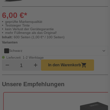
6,00 €*
geprüfte Markenqualität
Testsieger Tinte
kein Verlust der Gerätegarantie
mehr Füllmenge als das Original!
Inhalt:
600 Seiten (1,00 €* / 100 Seiten)
Varianten
Schwarz
Lieferzeit: 1-2 Werktage
Produkt Warenkorb Menge
remove
add
shopping_cart
In den Warenkorb
Unsere Empfehlungen