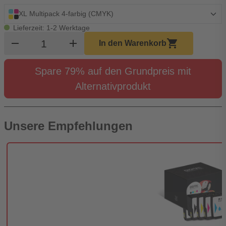
XL Multipack 4-farbig (CMYK)
Lieferzeit: 1-2 Werktage
Produkt Warenkorb Menge
remove
add
shopping_cart
In den Warenkorb
Spare 79% auf den Grundpreis mit
Alternativprodukt
Unsere Empfehlungen