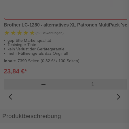
Brother LC-1280 - alternatives XL Patronen MultiPack 'sc
★★★★★
★★★★★
(69 Bewertungen)
geprüfte Markenqualität
Testsieger Tinte
kein Verlust der Gerätegarantie
mehr Füllmenge als das Original!
Inhalt:
7390 Seiten (0,32 €* / 100 Seiten)
23,84 €*
Produkt Warenko
remove
arrow_back_ios_new
arrow_forward_ios
Produktbeschreibung