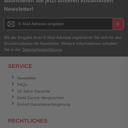
abonnieren Sie jetzt unseren kostenlosen
Newsletter!
Titel**
E-Mail-Adresse
Newsletter E-Mail Adresse
keyboard_arrow_right
Ihre Erfahrungen**
Ihr Passwort
Mit der Eingabe Ihrer E-Mail-Adresse registrieren Sie sich für den
Druckerzubehör.de-Newsletter. Weitere Informationen erhalten
Sie in der
Datenschutzerklärung
.
Ich habe mein Passwort vergessen.
SERVICE
Anmelden
Abbrechen
Newsletter
FAQs
Abbrechen
Bewertung abschicken
10 Jahre Garantie
Geld-Zurück-Versprechen
Einhell Garantieverlängerung
RECHTLICHES