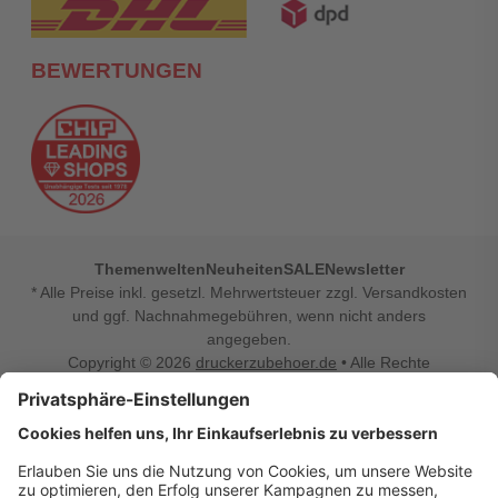
BEWERTUNGEN
Themenwelten
Neuheiten
SALE
Newsletter
* Alle Preise inkl. gesetzl. Mehrwertsteuer zzgl. Versandkosten
und ggf. Nachnahmegebühren, wenn nicht anders
angegeben.
Copyright © 2026
druckerzubehoer.de
• Alle Rechte
vorbehalten •
Impressum
•
Widerrufsbelehrung
Vertrag widerrufen
Druckerzubehoer.de – preiswerte Qualität für Ihr Office
Sie sind auf der Suche nach dem passenden Druckerzubehör
oder Zubehör für das Büro, den Computer oder Ihr