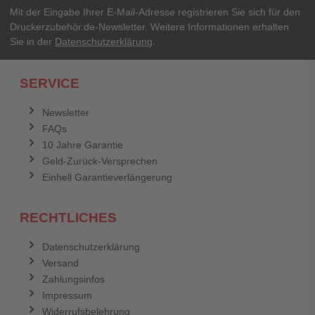
Ihr Passwort
Mit der Eingabe Ihrer E-Mail-Adresse registrieren Sie sich für den
Druckerzubehör.de-Newsletter. Weitere Informationen erhalten
Sie in der
Datenschutzerklärung
.
Ich habe mein Passwort vergessen.
SERVICE
Anmelden
Abbrechen
Newsletter
FAQs
Abbrechen
Bewertung abschicken
10 Jahre Garantie
Geld-Zurück-Versprechen
Einhell Garantieverlängerung
RECHTLICHES
Datenschutzerklärung
Versand
Zahlungsinfos
Impressum
Widerrufsbelehrung