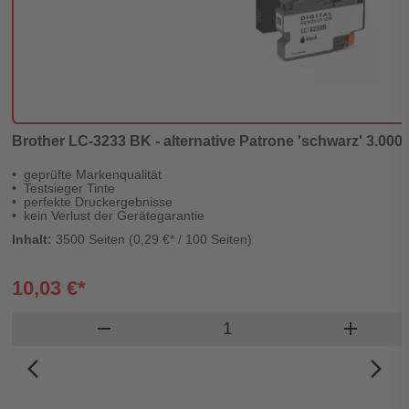
Brother LC-3233 BK - alternative Patrone 'schwarz' 3.000 S
geprüfte Markenqualität
Testsieger Tinte
perfekte Druckergebnisse
kein Verlust der Gerätegarantie
Inhalt:
3500 Seiten (0,29 €* / 100 Seiten)
10,03 €*
Produkt Warenkorb Men
remove
add
arrow_back_ios_new
arrow_forward_ios