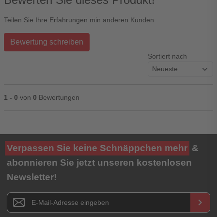
Teilen Sie Ihre Erfahrungen min anderen Kunden
Bewertung schreiben
Sortiert nach
1 - 0
von
0
Bewertungen
Ihre Bewertung**
Verpassen Sie keine Schnäppchen mehr
&
★
★
★
★
★
abonnieren Sie jetzt unseren kostenlosen
Newsletter!
Titel**
E-Mail-Adresse
Newsletter E-Mail Adresse
keyboard_arrow_right
Ihre Erfahrungen**