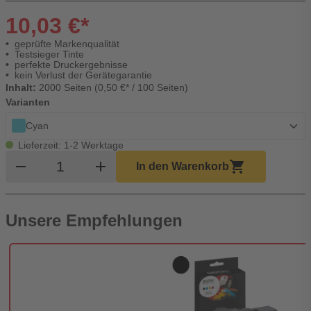
10,03 €*
geprüfte Markenqualität
Testsieger Tinte
perfekte Druckergebnisse
kein Verlust der Gerätegarantie
Inhalt:
2000 Seiten (0,50 €* / 100 Seiten)
Varianten
Cyan
Lieferzeit: 1-2 Werktage
Produkt Warenkorb Menge
remove
add
shopping_cart
In den Warenkorb
Unsere Empfehlungen