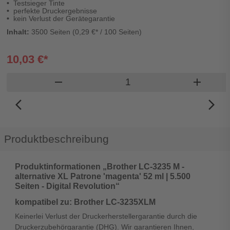
Testsieger Tinte
perfekte Druckergebnisse
kein Verlust der Gerätegarantie
Inhalt:
3500 Seiten (0,29 €* / 100 Seiten)
10,03 €*
Produkt Warenkorb Men
remove
add
arrow_back_ios_new
arrow_forward_ios
Produktbeschreibung
Produktinformationen „Brother LC-3235 M -
alternative XL Patrone 'magenta' 52 ml | 5.500
Seiten - Digital Revolution“
kompatibel zu: Brother LC-3235XLM
Keinerlei Verlust der Druckerherstellergarantie durch die
Druckerzubehörgarantie (DHG). Wir garantieren Ihnen,