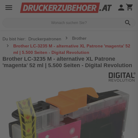
menu
person
shopping_cart
search
Brother
Du bist hier:
Druckerpatronen
Brother LC-3235 M - alternative XL Patrone 'magenta' 52
ml | 5.500 Seiten - Digital Revolution
Brother LC-3235 M - alternative XL Patrone
'magenta' 52 ml | 5.500 Seiten - Digital Revolution