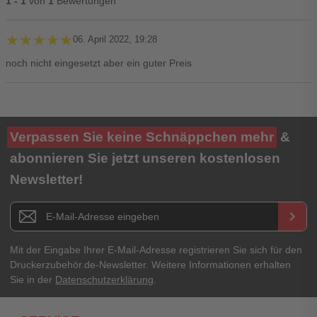
1 - 1
von
1
Bewertungen
★★★★★
★★★★★
06. April 2022, 19:28
noch nicht eingesetzt aber ein guter Preis
Ihre Bewertung**
Verpassen Sie keine Schnäppchen mehr
&
★
★
★
★
★
abonnieren Sie jetzt unseren kostenlosen
Newsletter!
Titel**
E-Mail-Adresse
Newsletter E-Mail Adresse
keyboard_arrow_right
Ihre Erfahrungen**
Ihr Passwort
Mit der Eingabe Ihrer E-Mail-Adresse registrieren Sie sich für den
Druckerzubehör.de-Newsletter. Weitere Informationen erhalten
Sie in der
Datenschutzerklärung
.
Ich habe mein Passwort vergessen.