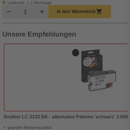
Lieferzeit: 1-2 Werktage
Produkt Warenkorb Menge
remove
add
shopping_cart
In den Warenkorb
Unsere Empfehlungen
Brother LC-3233 BK - alternative Patrone 'schwarz' 3.000 S
geprüfte Markenqualität