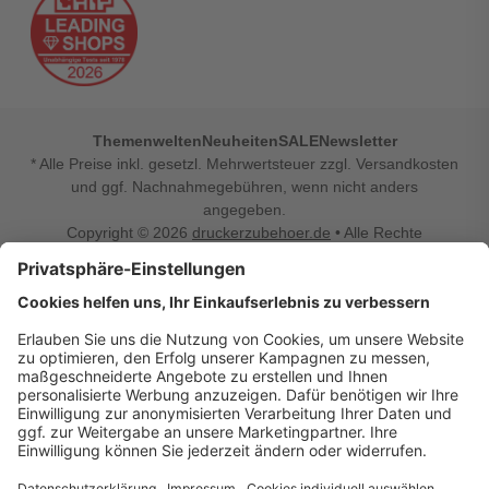
Themenwelten
Neuheiten
SALE
Newsletter
* Alle Preise inkl. gesetzl. Mehrwertsteuer zzgl. Versandkosten
und ggf. Nachnahmegebühren, wenn nicht anders
angegeben.
Copyright © 2026
druckerzubehoer.de
• Alle Rechte
vorbehalten •
Impressum
•
Widerrufsbelehrung
Vertrag widerrufen
Druckerzubehoer.de – preiswerte Qualität für Ihr Office
Sie sind auf der Suche nach dem passenden Druckerzubehör
oder Zubehör für das Büro, den Computer oder Ihr
Smartphone? Dann sind Sie bei Druckerzubehoer.de genau
richtig! Unser breites Sortiment bietet unter anderem Tinte
und Toner für alle gängigen Druckermodelle – großer sowie
kleiner Hersteller. Zugleich sind wir Ihr Online Fachhandel für
allerlei Elektro- und Bürozubehör. Sie möchten Ihr Büro