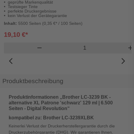
geprüfte Markenqualität
Testsieger Tinte
perfekte Druckergebnisse
kein Verlust der Gerätegarantie
Inhalt:
5500 Seiten (0,35 €* / 100 Seiten)
19,10 €*
Produkt Warenkorb 
remove
ad
arrow_back_ios_new
arrow_forward_ios
Produktbeschreibung
Produktinformationen „Brother LC-3239 BK -
alternative XL Patrone 'schwarz' 129 ml | 6.500
Seiten - Digital Revolution“
kompatibel zu: Brother LC-3239XLBK
Keinerlei Verlust der Druckerherstellergarantie durch die
Druckerzubehörgarantie (DHG). Wir garantieren Ihnen,