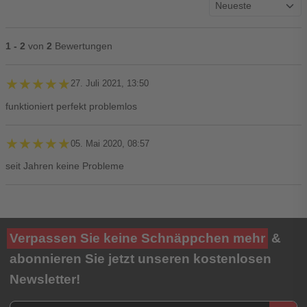
1 - 2
von
2
Bewertungen
★★★★★
★★★★★
27. Juli 2021, 13:50
funktioniert perfekt problemlos
★★★★★
★★★★★
05. Mai 2020, 08:57
seit Jahren keine Probleme
Ihre Bewertung**
Verpassen Sie keine Schnäppchen mehr
&
★
★
★
★
★
abonnieren Sie jetzt unseren kostenlosen
Newsletter!
Titel**
E-Mail-Adresse
Newsletter E-Mail Adresse