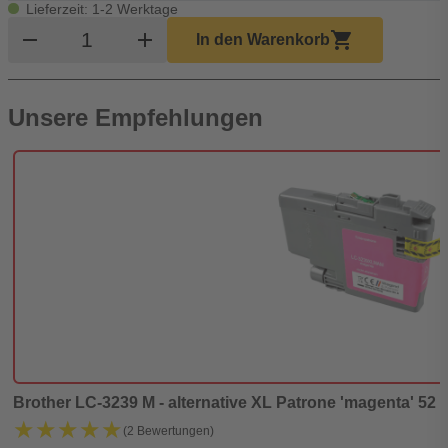
Lieferzeit: 1-2 Werktage
Produkt Warenkorb Menge
remove
add
shopping_cart
In den Warenkorb
Unsere Empfehlungen
Brother LC-3239 M - alternative XL Patrone 'magenta' 52 ml
★★★★★
★★★★★
(2 Bewertungen)