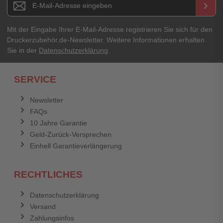
keyboard_arrow_right
Ihre Erfahrungen**
Ihr Passwort
Mit der Eingabe Ihrer E-Mail-Adresse registrieren Sie sich für den
Druckerzubehör.de-Newsletter. Weitere Informationen erhalten
Sie in der
Datenschutzerklärung
.
Ich habe mein Passwort vergessen.
SERVICE
Anmelden
Abbrechen
Newsletter
FAQs
Abbrechen
Bewertung abschicken
10 Jahre Garantie
Geld-Zurück-Versprechen
Einhell Garantieverlängerung
RECHTLICHES
Datenschutzerklärung
Versand
Zahlungsinfos