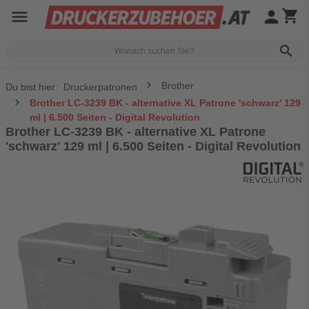
menu
person
shopping_cart
search
Brother
Du bist hier:
Druckerpatronen
Brother LC-3239 BK - alternative XL Patrone 'schwarz' 129
ml | 6.500 Seiten - Digital Revolution
Brother LC-3239 BK - alternative XL Patrone
'schwarz' 129 ml | 6.500 Seiten - Digital Revolution