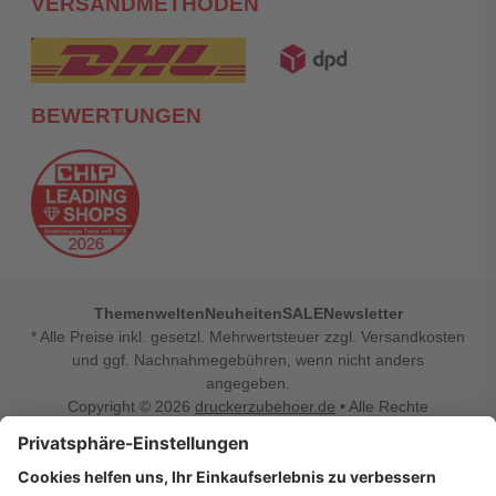
VERSANDMETHODEN
BEWERTUNGEN
Themenwelten
Neuheiten
SALE
Newsletter
* Alle Preise inkl. gesetzl. Mehrwertsteuer zzgl. Versandkosten
und ggf. Nachnahmegebühren, wenn nicht anders
angegeben.
Copyright © 2026
druckerzubehoer.de
• Alle Rechte
vorbehalten •
Impressum
•
Widerrufsbelehrung
Vertrag widerrufen
Druckerzubehoer.de – preiswerte Qualität für Ihr Office