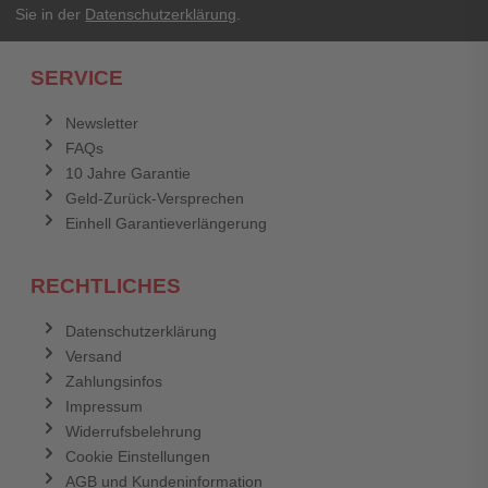
Sie in der
Datenschutzerklärung
.
Ich habe mein Passwort vergessen.
SERVICE
Anmelden
Abbrechen
Newsletter
FAQs
Abbrechen
Bewertung abschicken
10 Jahre Garantie
Geld-Zurück-Versprechen
Einhell Garantieverlängerung
RECHTLICHES
Datenschutzerklärung
Versand
Zahlungsinfos
Impressum
Widerrufsbelehrung
Cookie Einstellungen
AGB und Kundeninformation