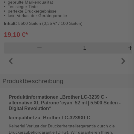
geprüfte Markenqualität
Testsieger Tinte
perfekte Druckergebnisse
kein Verlust der Gerätegarantie
Inhalt:
5500 Seiten (0,35 €* / 100 Seiten)
19,10 €*
Produkt Warenkorb 
remove
ad
arrow_back_ios_new
arrow_forward_ios
Produktbeschreibung
Produktinformationen „Brother LC-3239 C -
alternative XL Patrone 'cyan' 52 ml | 5.500 Seiten -
Digital Revolution“
kompatibel zu: Brother LC-3239XLC
Keinerlei Verlust der Druckerherstellergarantie durch die
Druckerzubehörgarantie (DHG). Wir garantieren Ihnen,