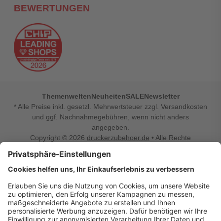
BEWERTUNGEN
Themenwelten
Neuheiten
SALE
Newsletter
* Alle Preise inkl. gesetzl. Mehrwertsteuer zzgl. Versandkosten
und ggf. Nachnahmegebühren, wenn nicht anders
angegeben.
Copyright © 2026
druckerzubehoer.de
• Alle Rechte
vorbehalten •
Impressum
•
Widerrufsbelehrung
Vertrag widerrufen
Druckerzubehoer.de – preiswerte Qualität für Ihr Office
Sie sind auf der Suche nach dem passenden Druckerzubehör
oder Zubehör für das Büro, den Computer oder Ihr
Smartphone? Dann sind Sie bei Druckerzubehoer.de genau
richtig! Unser breites Sortiment bietet unter anderem Tinte