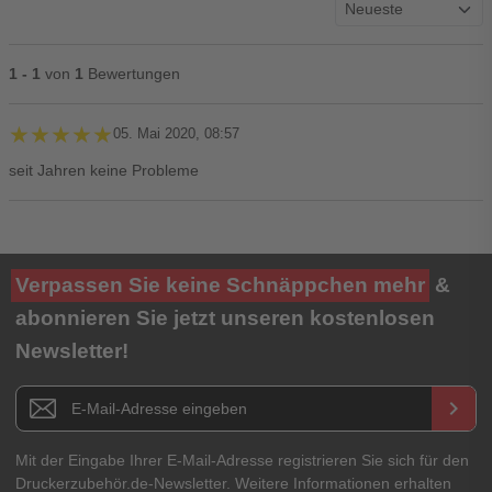
1 - 1
von
1
Bewertungen
★★★★★
★★★★★
05. Mai 2020, 08:57
seit Jahren keine Probleme
Ihre Bewertung**
Verpassen Sie keine Schnäppchen mehr
&
★
★
★
★
★
abonnieren Sie jetzt unseren kostenlosen
Newsletter!
Titel**
E-Mail-Adresse
Newsletter E-Mail Adresse
keyboard_arrow_right
Ihre Erfahrungen**
Ihr Passwort
Mit der Eingabe Ihrer E-Mail-Adresse registrieren Sie sich für den
Druckerzubehör.de-Newsletter. Weitere Informationen erhalten