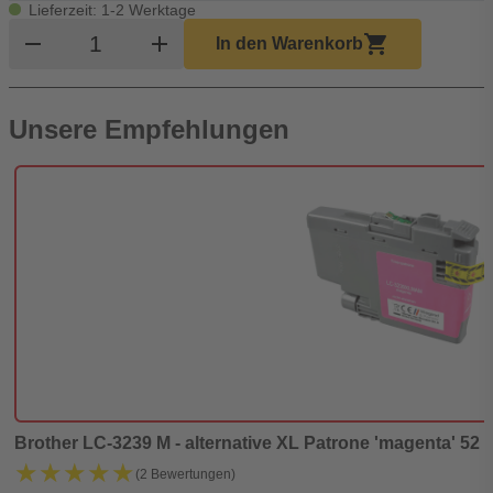
Lieferzeit: 1-2 Werktage
Produkt Warenkorb Menge
remove
add
shopping_cart
In den Warenkorb
Unsere Empfehlungen
Brother LC-3239 M - alternative XL Patrone 'magenta' 52 ml
★★★★★
★★★★★
(2 Bewertungen)