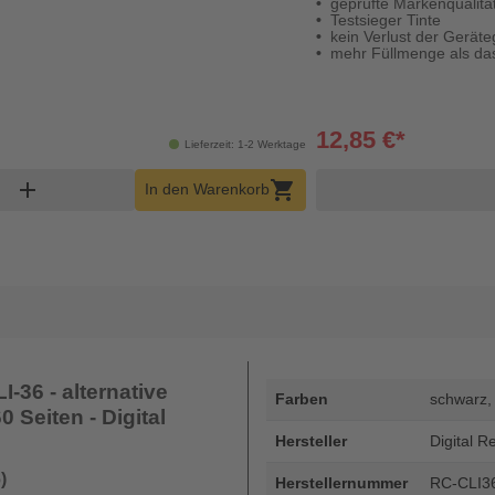
geprüfte Markenqualitä
Testsieger Tinte
kein Verlust der Geräte
mehr Füllmenge als das
12,85 €*
Lieferzeit: 1-2 Werktage
korb Menge
add
shopping_cart
In den Warenkorb
-36 - alternative
Farben
schwarz,
 Seiten - Digital
Hersteller
Digital R
)
Herstellernummer
RC-CLI3