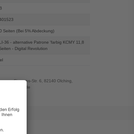
B
401523
60 Seiten (Bei 5% Abdeckung)
-36 - alternative Patrone 'farbig KCMY 11,8
Seiten - Digital Revolution
el
r-von-Siemens-Str. 6, 82140 Olching,
wiegand-gmbh.de