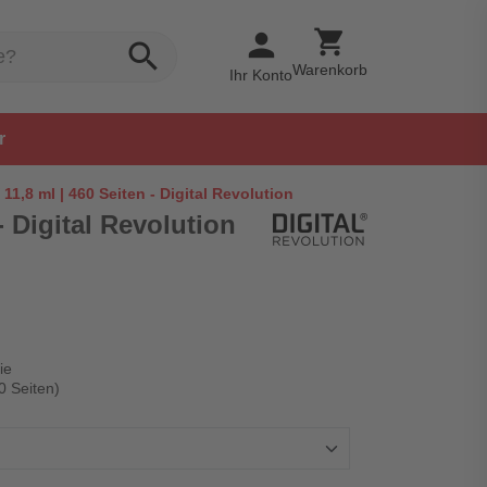
shopping_cart
person
search
Warenkorb
Ihr Konto
r
11,8 ml | 460 Seiten - Digital Revolution
- Digital Revolution
ie
0 Seiten)