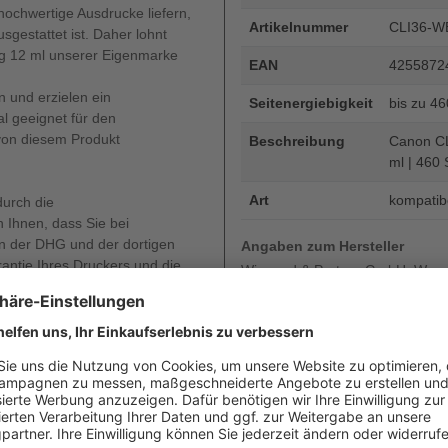
ochwertige Ausdrucke liefern,
Artikelnummer
CLI36-W
estattet ist. Daher lohnt
big 12 ml unserer Eigenmarke
EAN
4255872
n und erzielen ein
Seitenergiebigkeit
bis zu 4
al geeignet für den
 von diesem Produkt
Beschreibung
Canon CLI
ml | 460 
Art
kompatib
durch die
 Ihnen, dass Sie bei
 der DHG und der dortigen
Angaben zum Hersteller
rantie Ihres Druckers und die
Wiegand & Partner GmbH, Werne
oder diese auch nur gemindert
Deutschland, E-Mail: service@