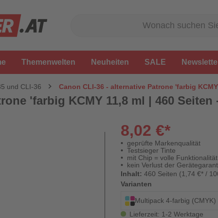
me
Themenwelten
Neuheiten
SALE
Newslette
35 und CLI-36
Canon CLI-36 - alternative Patrone 'farbig KCMY 
trone 'farbig KCMY 11,8 ml | 460 Seiten 
8,02 €*
geprüfte Markenqualität
Testsieger Tinte
mit Chip = volle Funktionalität
kein Verlust der Gerätegarant
Inhalt:
460 Seiten (1,74 €* / 10
Varianten
Multipack 4-farbig (CMYK)
Lieferzeit: 1-2 Werktage