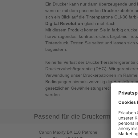
Ein Drucker kann nur dann überzeugende und h
wenn er mit dem passenden Druckerzubehör ausg
sich ein Blick auf die Tintenpatrone CLI-36 far
Digital Revolution
gleich mehrfach.
Mit diesem Produkt können Sie in farbig drucke
hervorragendes, kontrastreiches Ergebnis - ide
Tintendruck. Testen Sie selbst und lassen sich
begeistern.
Keinerlei Verlust der Druckerherstellergarantie 
Druckerzubehörgarantie (DHG). Wir garantieren
Verwendung unser Druckerpatronen im Rahmen
Bedingungen niemals vorzeitig die Herstellerga
gesetzlichen Gewährleistungsrechte verlieren 
werden.
Passend für die Druckermodelle
Canon Maxify BX 110 Patrone