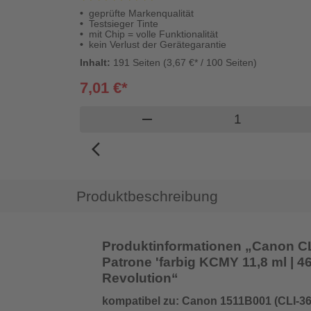
geprüfte Markenqualität
Testsieger Tinte
mit Chip = volle Funktionalität
kein Verlust der Gerätegarantie
Inhalt:
191 Seiten (3,67 €* / 100 Seiten)
7,01 €*
Produkt Waren
remove
arrow_back_ios_new
Produktbeschreibung
Produktinformationen „Canon CLI
Patrone 'farbig KCMY 11,8 ml | 460
Revolution“
kompatibel zu: Canon 1511B001 (CLI-36