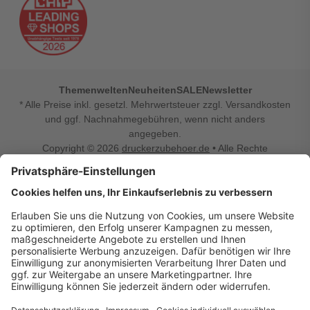
Themenwelten
Neuheiten
SALE
Newsletter
* Alle Preise inkl. gesetzl. Mehrwertsteuer zzgl. Versandkosten
und ggf. Nachnahmegebühren, wenn nicht anders
angegeben.
Copyright © 2026
druckerzubehoer.de
• Alle Rechte
vorbehalten •
Impressum
•
Widerrufsbelehrung
Vertrag widerrufen
Druckerzubehoer.de – preiswerte Qualität für Ihr Office
Sie sind auf der Suche nach dem passenden Druckerzubehör
oder Zubehör für das Büro, den Computer oder Ihr
Smartphone? Dann sind Sie bei Druckerzubehoer.de genau
richtig! Unser breites Sortiment bietet unter anderem Tinte
und Toner für alle gängigen Druckermodelle – großer sowie
kleiner Hersteller. Zugleich sind wir Ihr Online Fachhandel für
allerlei Elektro- und Bürozubehör. Sie möchten Ihr Büro