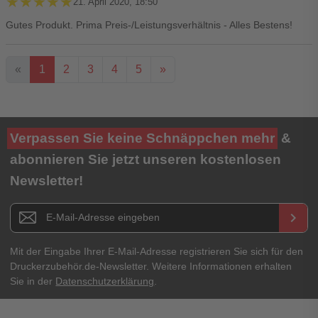
★★★★★
★★★★★
21. April 2020, 18:50
Gutes Produkt. Prima Preis-/Leistungsverhältnis - Alles Bestens!
«
1
2
3
4
5
»
Ihre Bewertung**
Verpassen Sie keine Schnäppchen mehr
&
★
★
★
★
★
abonnieren Sie jetzt unseren kostenlosen
Newsletter!
Titel**
E-Mail-Adresse
Newsletter E-Mail Adresse
keyboard_arrow_right
Ihre Erfahrungen**
Ihr Passwort
Mit der Eingabe Ihrer E-Mail-Adresse registrieren Sie sich für den
Druckerzubehör.de-Newsletter. Weitere Informationen erhalten
Sie in der
Datenschutzerklärung
.
Ich habe mein Passwort vergessen.