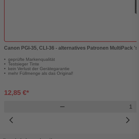
Canon PGI-35, CLI-36 - alternatives Patronen MultiPack 'sch
geprüfte Markenqualität
Testsieger Tinte
kein Verlust der Gerätegarantie
mehr Füllmenge als das Original!
12,85 €*
Produ
remove
arrow_back_ios_new
arrow_forward_ios