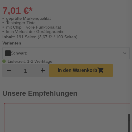
7,01 €*
geprüfte Markenqualität
Testsieger Tinte
mit Chip = volle Funktionalität
kein Verlust der Gerätegarantie
Inhalt:
191 Seiten (3,67 €* / 100 Seiten)
Varianten
Schwarz
Lieferzeit: 1-2 Werktage
Produkt Warenkorb Menge
remove
add
shopping_cart
In den Warenkorb
Unsere Empfehlungen