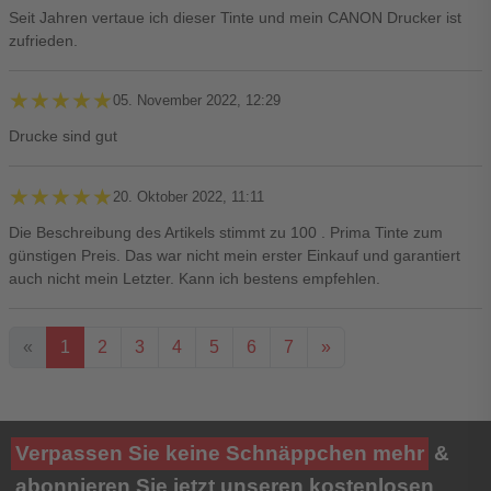
Seit Jahren vertaue ich dieser Tinte und mein CANON Drucker ist
zufrieden.
★★★★★
★★★★★
05. November 2022, 12:29
Drucke sind gut
★★★★★
★★★★★
20. Oktober 2022, 11:11
Die Beschreibung des Artikels stimmt zu 100 . Prima Tinte zum
günstigen Preis. Das war nicht mein erster Einkauf und garantiert
auch nicht mein Letzter. Kann ich bestens empfehlen.
«
1
2
3
4
5
6
7
»
Ihre Bewertung**
Verpassen Sie keine Schnäppchen mehr
&
★
★
★
★
★
abonnieren Sie jetzt unseren kostenlosen