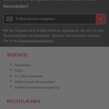
Newsletter!
Titel**
E-Mail-Adresse
Newsletter E-Mail Adresse
keyboard_arrow_right
Ihre Erfahrungen**
Ihr Passwort
Mit der Eingabe Ihrer E-Mail-Adresse registrieren Sie sich für den
Druckerzubehör.de-Newsletter. Weitere Informationen erhalten
Sie in der
Datenschutzerklärung
.
Ich habe mein Passwort vergessen.
SERVICE
Anmelden
Abbrechen
Newsletter
FAQs
Abbrechen
Bewertung abschicken
10 Jahre Garantie
Geld-Zurück-Versprechen
Einhell Garantieverlängerung
RECHTLICHES