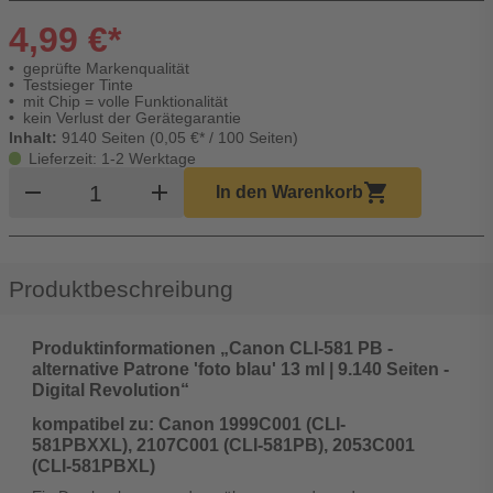
4,99 €*
geprüfte Markenqualität
Testsieger Tinte
mit Chip = volle Funktionalität
kein Verlust der Gerätegarantie
Inhalt:
9140 Seiten (0,05 €* / 100 Seiten)
Lieferzeit: 1-2 Werktage
Produkt Warenkorb Menge
remove
add
shopping_cart
In den Warenkorb
Produktbeschreibung
Produktinformationen „Canon CLI-581 PB -
alternative Patrone 'foto blau' 13 ml | 9.140 Seiten -
Digital Revolution“
kompatibel zu: Canon 1999C001 (CLI-
581PBXXL), 2107C001 (CLI-581PB), 2053C001
(CLI-581PBXL)